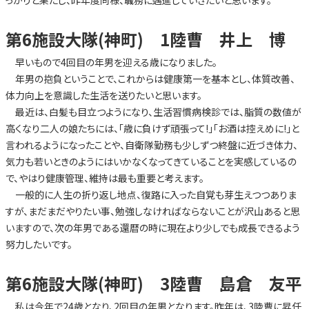
第6施設大隊(神町) 1陸曹 井上 博
早いもので4回目の年男を迎える歳になりました。
年男の抱負ということで、これからは健康第一を基本とし、体質改善、
体力向上を意識した生活を送りたいと思います。
最近は、白髪も目立つようになり、生活習慣病検診では、脂質の数値が
高くなり二人の娘たちには、「歳に負けず頑張って!」「お酒は控えめに!」と
言われるようになったことや、自衛隊勤務も少しずつ終盤に近づき体力、
気力も若いときのようにはいかなくなってきていることを実感しているの
で、やはり健康管理、維持は最も重要と考えます。
一般的に人生の折り返し地点、復路に入った自覚も芽生えつつありま
すが、まだまだやりたい事、勉強しなければならないことが沢山あると思
いますので、次の年男である還暦の時に現在より少しでも成長できるよう
努力したいです。
第6施設大隊(神町) 3陸曹 島倉 友平
私は今年で24歳となり、2回目の年男となります。昨年は、3陸曹に昇任