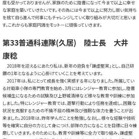
度も受かっておりませんが、家族のために陸曹になって今まで以上に幸せ
な家庭を築いていきたいです。その為には今まで以上に努力し弱い気持ち
を捨て自ら進んで何事にもチャレンジしていく取り組みが大切だと思いま
す。これからも家庭円満をモットーに頑張っていきます。
第33普通科連隊(久居) 陸士長 大井
康稔
2018年を迎えるにあたり私は、新年の抱負を「謙虚堅実」とし、自己研
鑽の1年となるように心掛けていくことを考えています。
2017年は、私にとって成長を強く実感する年になりました。所属してい
る対戦車小隊の専門教育を始め、3月にはレンジャー教育に参加し、陸曹
候補生になるための試験及び上野城清掃など様々な教育や訓練に参加
しました。特にレンジャー教育では、遊撃行動により任務を達成し、困難な
状況を克服するための不撓不屈の精神及び強靭な体力を養うことが出
来ました。2018年は、昨年学んだことを勉強しなおし、様々な経験や技術
等を確実に自分の力として身につけ、部隊の力になることを目標に日々練
磨していきます。そのためにも、教育や訓練等に全力で取り組み、謙虚堅