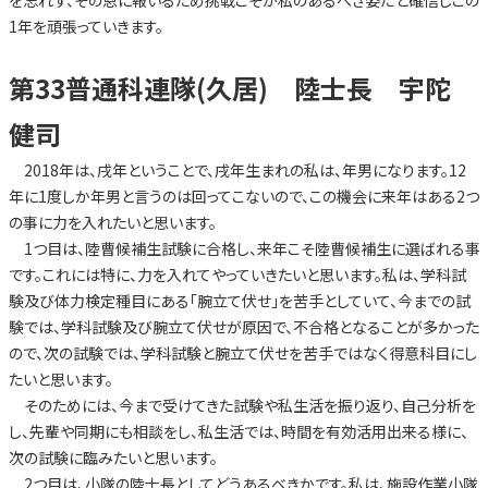
1年を頑張っていきます。
第33普通科連隊(久居) 陸士長 宇陀
健司
2018年は、戌年ということで、戌年生まれの私は、年男になります。12
年に1度しか年男と言うのは回ってこないので、この機会に来年はある2つ
の事に力を入れたいと思います。
1つ目は、陸曹候補生試験に合格し、来年こそ陸曹候補生に選ばれる事
です。これには特に、力を入れてやっていきたいと思います。私は、学科試
験及び体力検定種目にある「腕立て伏せ」を苦手としていて、今までの試
験では、学科試験及び腕立て伏せが原因で、不合格となることが多かった
ので、次の試験では、学科試験と腕立て伏せを苦手ではなく得意科目にし
たいと思います。
そのためには、今まで受けてきた試験や私生活を振り返り、自己分析を
し、先輩や同期にも相談をし、私生活では、時間を有効活用出来る様に、
次の試験に臨みたいと思います。
2つ目は、小隊の陸士長としてどうあるべきかです。私は、施設作業小隊