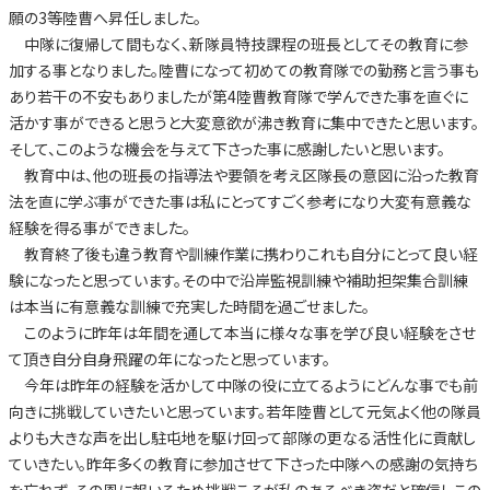
願の3等陸曹へ昇任しました。
中隊に復帰して間もなく、新隊員特技課程の班長としてその教育に参
加する事となりました。陸曹になって初めての教育隊での勤務と言う事も
あり若干の不安もありましたが第4陸曹教育隊で学んできた事を直ぐに
活かす事ができると思うと大変意欲が沸き教育に集中できたと思います。
そして、このような機会を与えて下さった事に感謝したいと思います。
教育中は、他の班長の指導法や要領を考え区隊長の意図に沿った教育
法を直に学ぶ事ができた事は私にとってすごく参考になり大変有意義な
経験を得る事ができました。
教育終了後も違う教育や訓練作業に携わりこれも自分にとって良い経
験になったと思っています。その中で沿岸監視訓練や補助担架集合訓練
は本当に有意義な訓練で充実した時間を過ごせました。
このように昨年は年間を通して本当に様々な事を学び良い経験をさせ
て頂き自分自身飛躍の年になったと思っています。
今年は昨年の経験を活かして中隊の役に立てるようにどんな事でも前
向きに挑戦していきたいと思っています。若年陸曹として元気よく他の隊員
よりも大きな声を出し駐屯地を駆け回って部隊の更なる活性化に貢献し
ていきたい。昨年多くの教育に参加させて下さった中隊への感謝の気持ち
を忘れず、その恩に報いるため挑戦こそが私のあるべき姿だと確信しこの