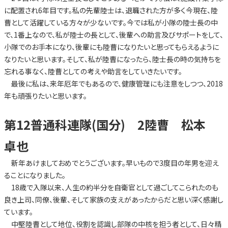
に配置され6年目です。私の先輩陸士は、退職された方が多く今現在、陸
曹として活躍している方々が少ないです。今では私が小隊の陸士長の中
で、1番上なので、私が陸士の長として、後輩への助言及びサポートをして、
小隊でのお手本になり、後輩にも陸曹になりたいと思ってもらえるように
なりたいと思います。そして、私が陸曹になったら、陸士長の時の気持ちを
忘れる事なく、陸曹としての考えや助言をしていきたいです。
最後に私は、来年厄年でもあるので、健康管理にも注意をしつつ、2018
年も頑張りたいと思います。
第12普通科連隊(国分) 2陸曹 松本
卓也
新年あけましておめでとうございます。早いもので3度目の年男を迎え
ることになりました。
18歳で入隊以来、人生の約半分を自衛官として過ごしてこられたのも
良き上司、同僚、後輩、そして家族の支えがあったからだと思い深く感謝し
ています。
中堅陸曹として地位、役割を認識し部隊の中核を担う者として、日々精