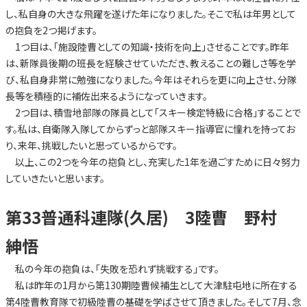
し、私自身の大きな飛躍を遂げた年になりました。そこで私は年男として
の抱負を2つ掲げます。
1つ目は、「施設陸曹としての知識・技術を向上」させることです。昨年
は、新隊員後期の班長を経験させていただき、教えることの難しさ等を学
び、私自身非常に勉強になりました。今年はそれらを更に向上させ、分隊
長等を積極的に補佐出来るようになっていきます。
2つ目は、積雪地部隊の隊員として「スキー検定特級に合格」することで
す。私は、自衛隊入隊してからずっと部隊スキー指導官に憧れを持ってお
り、来年、挑戦したいと思っているからです。
以上、この2つを今年の抱負とし、充実した1年を過ごすために日々努力
していきたいと思います。
第33普通科連隊(久居) 3陸曹 野村
紳悟
私の今年の抱負は、「失敗を恐れず挑戦する」です。
私は昨年の1月から第130期陸曹候補生として大津駐屯地に所在する
第4陸曹教育隊で初級陸曹の基礎を学ばさせて頂きました。そして7月、念