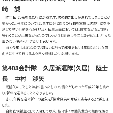
崎 誠
昨年私は、先を見た行動が取れず、次の動き出しが遅れてしまうことが
多かった。今年については、まず自分と周りの行動を掌握し次の行動を予
測して早い行動を心がけたい。私生活面においては、昨年なかなか旅行
等行くことが出来なかったのでしっかりと計画し今年は3ヶ所以上、行った
事のない場所へ行きたいと思います。
あと今年は本厄なので、御祓いに行って邪気を払い1年間公私共々前
向きに生きて行けるよう日々精進したいと思います。
第408会計隊 久居派遣隊(久居) 陸士
長 中村 渉矢
光陰矢のごとしとはよく言ったもので、慌ただしかった平成29年も終わ
り、新年を迎えることとなりました。
さて、年男を迎え新年の抱負を『後輩隊員の育成に寄与する』と致しま
した。
自衛官候補生として入隊して以来、私は多くの諸先輩方の薫陶を賜り