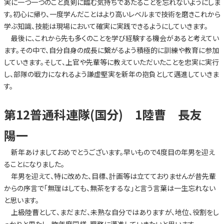
実に一つ一つのこと真剣に臨む気持ちであたることを忘れないようにしま
す。初心に帰り、一度学んだことはより高いレベルまで技術を磨きこれから
学ぶ知識、技能は現場において確実に実践できるようにしていきます。
最後に、これから先も多くのことを学び経験する機会があると考えてい
ます。その中で、自分自身の成長に繋がるよう積極的に訓練や教育に参加
していきます。そして、上官や先輩等に教えていただいたことを忠実に実行
し、部隊の戦力になれるよう謙虚堅実を新年の抱負として邁進していきま
す。
第12普通科連隊(国分) 1陸曹 長友
陽一
新年あけましておめでとうございます。早いもので4度目の年男を迎え
ることになりました。
年男を迎えて、特に改めた、目標、計画等は立てておりませんが昔先輩
からの序言で「無理はしても、無茶をするな」と言う言葉は一生忘れない
と思います。
上級陸曹として、まだまだ、未熟な自分ではありますが、地位、役割をし
っかりと果たし、昨年度同様、職務に邁進していきたいと思います。