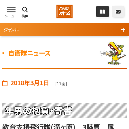
メニュー
検索
ジャンル
自衛隊ニュース
2018年3月1日
[11面]
年男の抱負・寄書
教育支援飛行隊(滝ヶ原) 3陸曹 尾