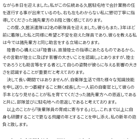
ながら本日を迎えました。私がこの伝統ある久居駐屯地で会計業務の任
を遂行する事が出来ているのも、右も左もわからない私に懇切丁寧に指
導してくださった諸先輩方のお陰と強く感じております。
この度、久居派遣隊は2名の新隊員を迎えました。彼らもまた、3年ほど
前に着隊した私と同様に希望と不安を抱えた隊員であり、彼らを教える私
は今では諸先輩方と同じ助言をする立場にあります。
陸曹の心構えには『陸曹は、直接陸士の指導にあたるものであるから、
その言動が陸士に及ぼす影響の大きいことを認識し』とありますが、陸士
であろうとも助言等をする者として自らの姿勢が彼らに与える影響の大き
さを認識することが重要だと考えております。
決して長い期間ではありませんが、自衛隊生活で得た様々な知識技能
を申し送り、かつ萎縮すること無く成長した一人前の自衛官として彼らの
手本となり見せることが私を育ててくださった諸先輩方への恩返しである
と共に、部隊並びに駐屯地への恩返しであると考えております。
以上のことから『後輩隊員の育成に寄与する』とし、これまで以上に自
身も研鑽することで更なる飛躍の年とすることを申し添え、私の新年の抱
負と致します。