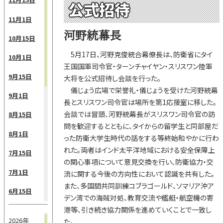
公式招待
11月1日
河野統幕長
10月15日
5月17日、河野克俊統合幕僚長は、防衛省にタイ
10月1日
王国国軍司令官・ターンチャイヤン・スリスワン陸軍
9月15日
大将を公式招待し会談を行った。
儀じょう広場で栄誉礼・儀じょうを受けた河野統幕
9月1日
長とスリスワン司令官は場所を第1応接室に移した。
会談では冒頭、河野統幕長がスリスワン司令官の訪
8月15日
問を歓迎するとともに、タイからの留学生と同部屋だ
8月1日
った防衛大学生時代の話をする等終始和やかに行わ
れた。両者はインド太平洋地域における安全保障上
7月15日
の関心事項について意見交換を行い、防衛協力・交
7月1日
流に関する今後の方向性において認識を共有した。
また、多国間共同訓練コブラゴールド、ソマリア沖ア
6月15日
デン湾での海賊対処、教育交流や艦艇・航空機の寄
港等、引き続き協力関係を進めていくことで一致し
6月1日
2026年
た。