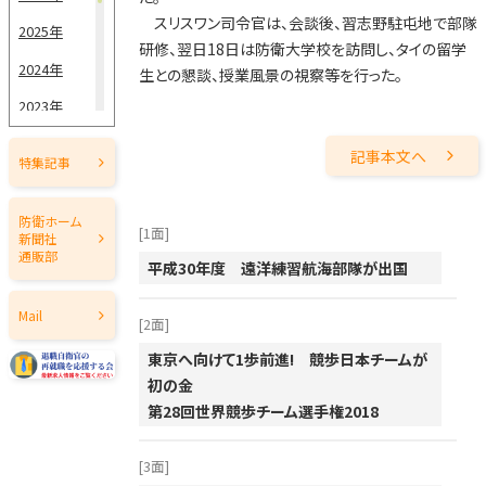
5月15日
スリスワン司令官は、会談後、習志野駐屯地で部隊
2025年
研修、翌日18日は防衛大学校を訪問し、タイの留学
5月1日
2024年
生との懇談、授業風景の視察等を行った。
4月15日
2023年
4月1日
2022年
記事本文へ
特集記事
3月15日
2021年
2020年
3月1日
防衛ホーム
[1面]
新聞社
2019年
通販部
2月15日
平成30年度 遠洋練習航海部隊が出国
2018年
2月1日
Mail
[2面]
2017年
1月15日
東京へ向けて1歩前進! 競歩日本チームが
2016年
初の金
1月1日
2015年
第28回世界競歩チーム選手権2018
2014年
[3面]
2013年