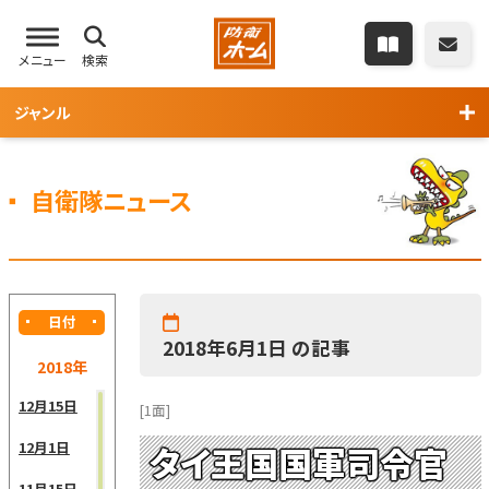
メニュー
検索
ジャンル
自衛隊ニュース
日付
2018年6月1日 の記事
2018年
12月15日
[1面]
12月1日
タイ王国国軍司令官
11月15日