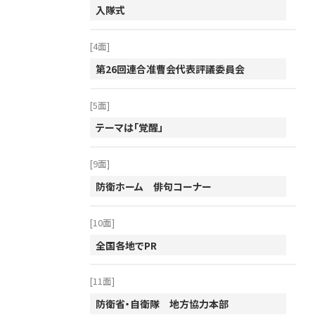
入隊式
2012年
2011年
[4面]
第26回連合准曹会代表評議委員会
2010年
2009年
[5面]
2008年
テーマは「覚醒」
2007年
[9面]
2006年
防衛ホーム 俳句コーナー
2005年
2004年
[10面]
2003年
全国各地でPR
2002年
[11面]
2001年
防衛省・自衛隊 地方協力本部