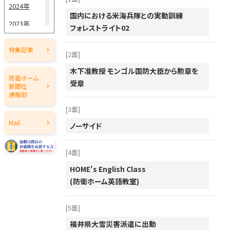
2024年
5月15日
国内における米海兵隊との実動訓練
2023年
5月1日
フォレストライト02
2022年
4月15日
特集記事
[2面]
2021年
4月1日
木下准教授 モンゴル国防大臣から勲章を
2020年
防衛ホーム
受章
3月15日
新聞社
2019年
通販部
3月1日
[3面]
2018年
Mail
2月15日
ノーサイド
2017年
2月1日
2016年
[4面]
1月15日
2015年
HOME's English Class
(防衛ホーム英語教室)
2014年
1月1日
2013年
[5面]
2012年
福井県大雪災害派遣に出動