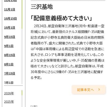
三沢基地
11月1日
「配備意義極めて大きい」
10月15日
2月24日、航空自衛隊三沢基地(司令・鮫島建一空
10月1日
将補)において、最新鋭のステルス戦闘機F-35A配備
9月15日
記念式典が小野寺五典防衛大臣始め日米政府関係
者臨席の下、盛大に開催された。式典で小野寺大臣
9月1日
は「中国は軍用機による周辺空域での活動を急速に
拡大させ、ロシアも軍事活動を活発化している。この
8月15日
ような安全保障環境が厳しい中、F-35配備の意義は
8月1日
極めて大きい」などと訓示した。航空自衛隊は、平成
30年度中にさらに9機のF-35Aを三沢基地に配備す
7月15日
る予定。
7月1日
記事本文へ
6月15日
2026年
6月1日
2025年
[1面]