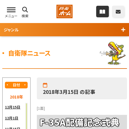
メニュー
検索
ジャンル
自衛隊ニュース
日付
2018年3月15日 の記事
2018年
12月15日
[1面]
12月1日
F-35A配備記念式典
11月15日