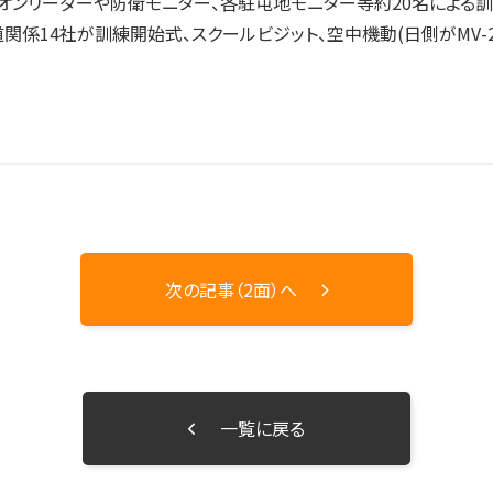
ニオンリーダーや防衛モニター、各駐屯地モニター等約20名による
道関係14社が訓練開始式、スクールビジット、空中機動(日側がMV
次の記事（2面）へ
一覧に戻る