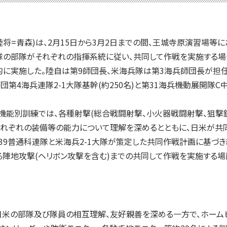
将=青森)は、2月15日から3月2日までの間、王城寺原演習場等
隊の部隊がそれぞれの指揮系統に従い、共同して作戦を実施する場
に実施した。陸自は第9師団長、米海兵隊は第3海兵師団長が担任
師団第4海兵連隊2-1大隊基幹(約250名)と第31海兵機動展開隊
能別訓練では、各種射撃(総合戦闘射撃、小火器戦闘射撃、狙撃銃
米それぞれの装備等の能力について理解を深めるとともに、日米が共
9普通科連隊と米海兵2-1大隊が策定した共同作戦計画に基づき
る陣地攻撃(ヘリボン攻撃を含む)までの共同して作戦を実施する
米の部隊及び隊員の相互理解、友好親善を深める一方で、ホームビ