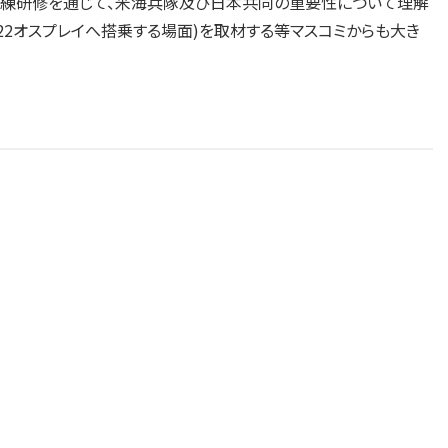
訓練研修を通じて、米海兵隊及び日本共同の重要性について理解
-22オスプレイへ搭乗する場面)を取材する等マスコミからも大き