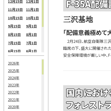
F-35A配
12月15日
12月1日
11月15日
11月1日
三沢基地
10月15日
10月1日
9月15日
9月1日
「配備意義極めて
8月15日
8月1日
2月24日、航空自衛隊三沢
7月15日
7月1日
臨席の下、盛大に開催され
6月15日
6月1日
安全保障環境が厳しい中、F
5月15日
5月1日
2026年
4月15日
4月1日
2025年
3月15日
3月1日
2024年
2月15日
2月1日
2023年
国内におけ
2022年
1月15日
1月1日
2021年
フォレストラ
2020年