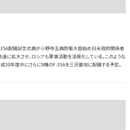
F-35A配備記念式典が小野寺五典防衛大臣始め日米政府関係者
急速に拡大させ、ロシアも軍事活動を活発化している。このような
30年度中にさらに9機のF-35Aを三沢基地に配備する予定。