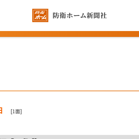
日
[1面]