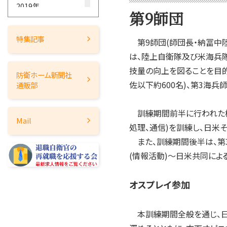
2019年
第9師団
2018年
2017年
特集記事
第9師団(師団長・納冨中陸
2016年
は、陸上自衛隊及び米海兵
2015年
技量の向上を図ることを目的
防衛ホーム
新聞社
2014年
佐以下約600名)、第3海兵
通販部
2013年
2012年
訓練期間前半に行われた機
Mail
2011年
処理、通信)を訓練し、日
2010年
また、訓練期間後半は、第3
2009年
(情報活動)～日米共同によ
2008年
オスプレイ参加
2007年
2006年
本訓練期間全般を通じ、日
2005年