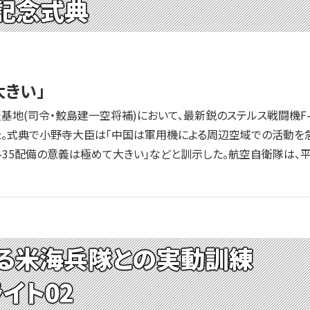
備記念式典
大きい」
基地(司令・鮫島建一空将補)において、最新鋭のステルス戦闘機
た。式典で小野寺大臣は「中国は軍用機による周辺空域での活動を
-35配備の意義は極めて大きい」などと訓示した。航空自衛隊は、平成
る米海兵隊との実動訓練
イト02