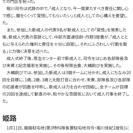
ての門出を祝った。
蛭川司令は式辞の中で、「成人となり、今一度果たすべき責任に関し心
で感じ、腹をくくって覚悟してもらいたい」と成人としての心構えを要望し
た。
また、参加した新成人の代表9名が新成人としての「覚悟」を発表した
後、新成人代表の答辞として、中部方面通信群・丹野3陸曹が、「成人とと
もに与えられた権利と責任を十分に自覚し、それにふさわしい行動を取
る」と力強く決意を述べた。
成人式終了後、厚生センター前で新成人と、司令をはじめ各部隊長及
び来賓と記念撮影を実施し、その後祝賀会食、大縄跳びを実施した。
大縄跳びでは、参加した新成人は3個チームに分かれ、成人にちなみ20
回を目標に、1歳、2歳、3歳と太鼓打音に合わせ、来賓、部隊長及び各部隊
の応援者が回数を呼称し、新成人は力を合わせ団結し、全チームが目標
の20回を達成して歓喜の中、和やかな雰囲気において成人行事を終了し
た。
姫路
1月11日、姫路駐屯地(第3特科隊長兼駐屯地司令・堀川佳紀1陸佐)に