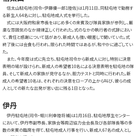
信太山駐屯地(司令・伊藤優一郎1陸佐)は1月11日、同駐屯地で勤務す
る新生人64名に対し、駐屯地成人式を挙行した。
式には大阪府和泉市長をはじめ多くの来賓及び隊員家族が参列し、厳
粛な雰囲気のなか規律正しく行われた。式のなかの執行者の式辞におい
て、責任と感謝について話があり、新成人も強い眼差しで聞いていた。式
終了後には会食も行われ、限られた時間ではあるが、和やかに過ごしてい
た。
また、今年度は式に先立ち、駐屯地司令から新成人に対し特別に決意
表明の場が設けられ、新成人の希望者10名による決意表明を駐屯地の隊
員、そして新成人の家族が見守るなか、胆力テストと同時に行われた。新
成人の希望者10名は、それぞれの決意をロープの上から叫び、彼らの成
人としての新たな出発が思い出に残る1日となった。
伊丹
伊丹駐屯地(司令・蛭川利幸陸将補)は1月16日、駐屯地厚生センター
において、伊丹市副市長、家族会等周辺協力会会長及び各部隊長等の多
数の来賓の臨席を得て、駐屯地成人行事を行い、新成人67名の成人とし