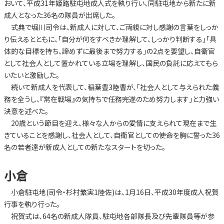
おいて、平成31年姫路駐屯地成人式を執り行い、同駐屯地から新たに新
成人となった36名の隊員が出席した。
式典で堀川司令は、新成人に対して、ご両親に対し感謝の言葉をしっか
り伝えるとともに、「自分が何をすべきか理解して、しっかり判断する」「具
体的な目標を持ち、諦めずに最後まで努力する」の2点を要望し、自衛官
として社会人として置かれている立場を理解し、国民の負託に応えてもら
いたいと激励した。
続いて新成人を代表して、稲葉豊3陸曹が、「社会人として与えられた義
務を全うし、『常在戦場』の気持ちで任務完遂のため努力します」と力強い
決意を述べた。
20歳という節目を迎え、様々な人からの愛情に支えられて現在まで生
きていることを感謝し、社会人として、自衛官としての使命を胸に誓った36
名の若者達が新成人としての新たなスタートを切った。
小倉
小倉駐屯地(司令・杉村繁実1陸佐)は、1月16日、平成30年度成人祝賀
行事を執り行った。
祝賀式は、64名の新成人隊員、駐屯地各部隊長及び先輩隊員等が参