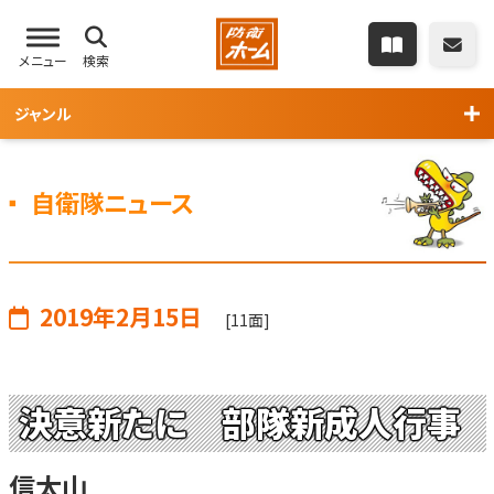
メニュー
検索
ジャンル
自衛隊ニュース
2019年2月15日
[11面]
決意新たに 部隊新成人行事
信太山