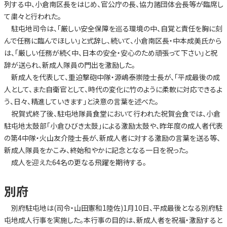
列する中、小倉南区長をはじめ、官公庁の長、協力諸団体会長等が臨席し
て粛々と行われた。
駐屯地司令は、「厳しい安全保障を巡る環境の中、自覚と責任を胸に刻
んで任務に臨んでほしい」と式辞し、続いて、小倉南区長・中本成美氏から
は、「厳しい任務が続く中、日本の安全・安心のため頑張って下さい」と祝
辞が送られ、新成人隊員の門出を激励した。
新成人を代表して、重迫撃砲中隊・源嶋泰崇陸士長が、「平成最後の成
人として、また自衛官として、時代の変化に竹のように柔軟に対応できるよ
う、日々、精進していきます」と決意の言葉を述べた。
祝賀式終了後、駐屯地隊員食堂において行われた祝賀会食では、小倉
駐屯地太鼓部「小倉ひびき太鼓」による激励太鼓や、昨年度の成人者代表
の第4中隊・火山友介陸士長が、新成人者に対する激励の言葉を送る等、
新成人隊員をかこみ、終始和やかに記念となる一日を祝った。
成人を迎えた64名の更なる飛躍を期待する。
別府
別府駐屯地は(司令・山田憲和1陸佐)1月10日、平成最後となる別府駐
屯地成人行事を実施した。本行事の目的は、新成人者を祝福・激励すると