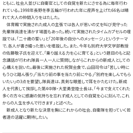
ともに、社会人並びに自衛官としての自覚を新たにさせる為に毎年行わ
れている。1998年長野冬季五輪が行われた年に産声を上げた66名は晴
れて大人の仲間入りをはたした。
体育館で実施された成人の主張では各人が思いの丈を叫び見守った
先輩隊員達を沸かす場面もあった。続いて実施されたタイムカプセルの埋
設では、「二十歳の誓い」と「20年後の自分へのメッセージ」というテーマ
で、各人が書き綴った思いを埋設した。また、今年も別府大学文学部教授
の佐藤敬子氏を迎えて、「乗り越える力を心に育てる」という題目のもと記
念講話が行われ隊員一人一人に質問しながらこれからの新成人としての
心構えを説いた。最後に実施された祝賀会食で、山田司令は「苦しい時に
もうひと踏ん張り」「当たり前の事を当たり前にやる」「別府を楽しんでもら
いたい」の3点を要望し隊員達は、真剣な眼差しで耳をかたむけた。新成
人を代表して挨拶した第4中隊・大里勇登陸士長は、「今まで支えてくれた
多くの方々に感謝の気持ちを忘れず成人としての自覚を心に刻んで、これ
からの人生を歩んで行きます」と述べた。
新成人となり新たな決意を胸にこれからの社会、自衛隊を担っていく若
者達の活躍に期待したい。