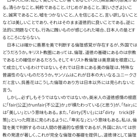
る。清らかなこと、純粋であること、けじめがあること、潔(いさぎよ)いこ
と、誠実であること、嘘をつかないこと、人を信じること、言い訳しないこと
などは美しいことであり、それはそのまま道徳的に良いことである。逆に
法的に問題なくても、行為に醜いものが感じられた場合、日本人の是とす
るところにならない。
日本には確かに善悪を美で判断する倫理感覚が存在するが、外国では
どうだろうか。キリスト教圏にあっては、倫理、道徳の基礎にあるのは宗教
であるとの確信があるだろう。そしてキリスト教倫理は美意識を根底にし
て成立しているわけではない。それでは日本にある美の倫理は、特殊な
普遍性のないものだろうか。サンソムはこれが日本の大いなるユニークさ
だと言い、呉善花はこうした倫理のあり方は日本以外には見られないと
言う。
しかし、必ずしもそうではないのではないか。英米人の道徳感情の根底
に「fair(公正)かunfair(不公正)か」が横たわっている(と思う)が、「fair」に
は「美しい」という意味もある。また、「dirty(汚い)」には「dirty trick(奸
策)」といった用法に見られるように、「卑劣な」という意味もある。私は、倫
理を美で判断するのは人間の普遍的な感情であるが、外国においては宗
教の発達が著しく、これが完全な倫理の基礎を提供し、道徳律として論理