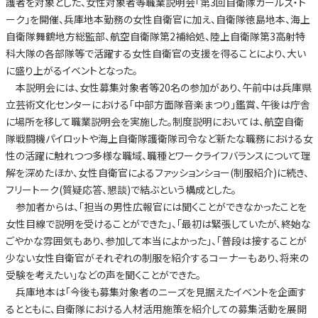
護者を対象とした、女性対象者等職業説明会「第3回自衛隊ガールズ・ト
ーク」を開催、兵庫地本勤務の女性自衛官に加え、自衛隊徳島地本、海上
自衛隊舞鶴地方総監部、航空自衛隊第2補給処、陸上自衛隊第3高射特
科大隊の各部隊等で活躍する女性自衛官の支援を得ることにより、大い
に盛り上がるイベントとなった。
本説明会には、女性募集対象者等20名の参加があり、午前中は兵庫県
立芸術文化センターにおける「中部方面隊音楽まつり」鑑賞、午後は庁舎
に場所を移して職業説明会を実施した。制度説明においては、航空自衛
隊戦闘機パイロットや海上自衛隊護衛隊司令など新たな職務における女
性の活躍に触れつつ多様な職域、職種とワークライフバランスについて理
解を深めたほか、女性自衛官によるファッションショー(制服紹介)に続き、
フリートーク(質疑応答、懇談)で結ぶという構成とした。
参加者からは、「担当の男性広報官には聞くことができなかったことを
女性目線で説明を受けることができた」、「最初は緊張していたが、終始な
ごやかな雰囲気もあり、参加して本当によかった」、「普段は接することが
少ない女性自衛官がそれぞれの制服を紹介するコーナーもあり、将来の
受験を考えたい」などの声を聞くことができた。
兵庫地本は「今後も募集対象者のニーズを見据えたイベントを企画す
るとともに、自衛隊における人材活用施策を紹介しての募集活動を展開