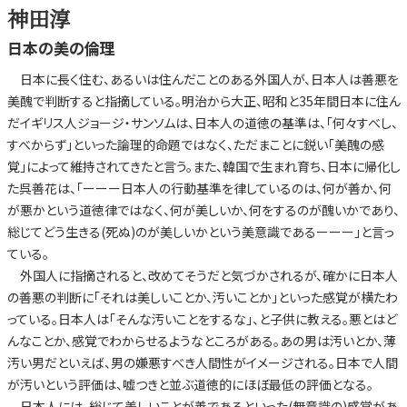
神田淳
日本の美の倫理
日本に長く住む、あるいは住んだことのある外国人が、日本人は善悪を
美醜で判断すると指摘している。明治から大正、昭和と35年間日本に住ん
だイギリス人ジョージ・サンソムは、日本人の道徳の基準は、「何々すべし、
すべからず」といった論理的命題ではなく、ただまことに鋭い「美醜の感
覚」によって維持されてきたと言う。また、韓国で生まれ育ち、日本に帰化し
た呉善花は、「ーーー日本人の行動基準を律しているのは、何が善か、何
が悪かという道徳律ではなく、何が美しいか、何をするのが醜いかであり、
総じてどう生きる(死ぬ)のが美しいかという美意識であるーーー」と言っ
ている。
外国人に指摘されると、改めてそうだと気づかされるが、確かに日本人
の善悪の判断に「それは美しいことか、汚いことか」といった感覚が横たわ
っている。日本人は「そんな汚いことをするな」、と子供に教える。悪とはど
んなことか、感覚でわからせるようなところがある。あの男は汚いとか、薄
汚い男だといえば、男の嫌悪すべき人間性がイメージされる。日本で人間
が汚いという評価は、嘘つきと並ぶ道徳的にほぼ最低の評価となる。
日本人には、総じて美しいことが善であるといった(無意識の)感覚があ