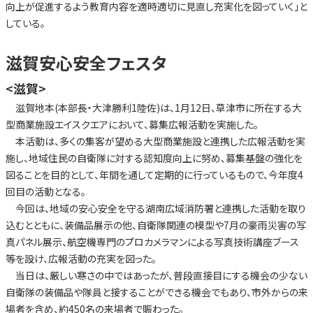
向上が促進するよう教育内容を適時適切に見直し充実化を図っていく」と
している。
滋賀安心安全フェスタ
<滋賀>
滋賀地本(本部長・大津勝利1陸佐)は、1月12日、草津市に所在する大
型商業施設エイスクエアにおいて、募集広報活動を実施した。
本活動は、多くの集客が望める大型商業施設と連携した広報活動を実
施し、地域住民の自衛隊に対する認知度向上に努め、募集基盤の強化を
図ることを目的として、年間を通して定期的に行っているもので、今年度4
回目の活動となる。
今回は、地域の安心安全を守る湖南広域消防署と連携した活動を取り
込むとともに、装備品展示の他、自衛隊関連の模型や7月の豪雨災害の写
真パネル展示、航空機専門のプロカメラマンによる写真技術講座ブース
等を設け、広報活動の充実を図った。
当日は、厳しい寒さの中ではあったが、普段直接目にする機会の少ない
自衛隊の装備品や隊員と接することができる機会でもあり、市外からの来
場者を含め、約450名の来場者で賑わった。