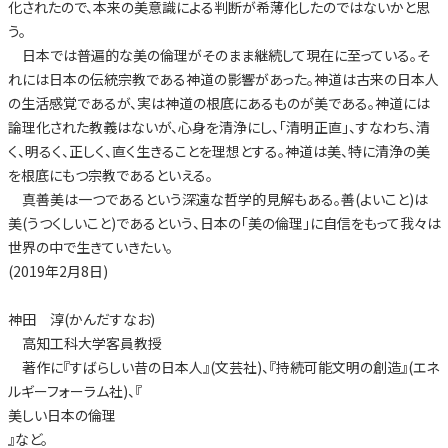
化されたので、本来の美意識による判断が希薄化したのではないかと思
う。
日本では普遍的な美の倫理がそのまま継続して現在に至っている。そ
れには日本の伝統宗教である神道の影響があった。神道は古来の日本人
の生活感覚であるが、実は神道の根底にあるものが美である。神道には
論理化された教義はないが、心身を清浄にし、「清明正直」、すなわち、清
く、明るく、正しく、直く生きることを理想とする。神道は美、特に清浄の美
を根底にもつ宗教であるといえる。
真善美は一つであるという深遠な哲学的見解もある。善(よいこと)は
美(うつくしいこと)であるという、日本の「美の倫理」に自信をもって我々は
世界の中で生きていきたい。
(2019年2月8日)
神田 淳(かんだすなお)
高知工科大学客員教授
著作に『すばらしい昔の日本人』(文芸社)、『持続可能文明の創造』(エネ
ルギーフォーラム社)、『
美しい日本の倫理
』など。