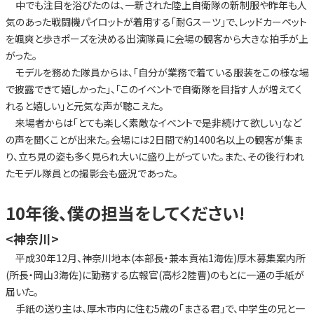
中でも注目を浴びたのは、一新された陸上自衛隊の新制服や昨年も人
気のあった戦闘機パイロットが着用する「耐Gスーツ」で、レッドカーペット
を颯爽と歩きポーズを決める出演隊員に会場の観客から大きな拍手が上
がった。
モデルを務めた隊員からは、「自分が業務で着ている服装をこの様な場
で披露できて嬉しかった」、「このイベントで自衛隊を目指す人が増えてく
れると嬉しい」と元気な声が聴こえた。
来場者からは「とても楽しく素敵なイベントで是非続けて欲しい」など
の声を聞くことが出来た。会場には2日間で約1400名以上の観客が集ま
り、立ち見の姿も多く見られ大いに盛り上がっていた。また、その後行われ
たモデル隊員との撮影会も盛況であった。
10年後、僕の担当をしてください!
<神奈川>
平成30年12月、神奈川地本(本部長・兼本貢祐1海佐)厚木募集案内所
(所長・岡山3海佐)に勤務する広報官(高杉2陸曹)のもとに一通の手紙が
届いた。
手紙の送り主は、厚木市内に住む5歳の「まさる君」で、中学生の兄と一