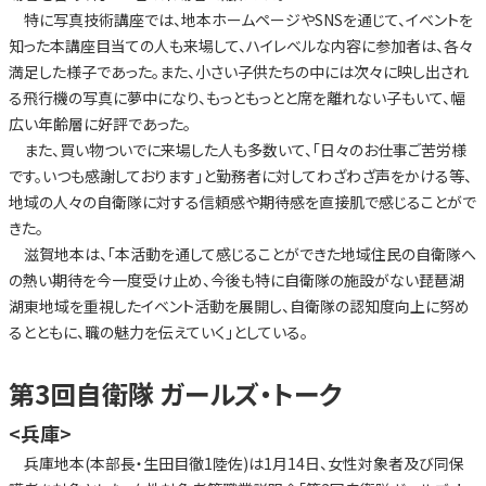
特に写真技術講座では、地本ホームページやSNSを通じて、イベントを
知った本講座目当ての人も来場して、ハイレベルな内容に参加者は、各々
満足した様子であった。また、小さい子供たちの中には次々に映し出され
る飛行機の写真に夢中になり、もっともっとと席を離れない子もいて、幅
広い年齢層に好評であった。
また、買い物ついでに来場した人も多数いて、「日々のお仕事ご苦労様
です。いつも感謝しております」と勤務者に対してわざわざ声をかける等、
地域の人々の自衛隊に対する信頼感や期待感を直接肌で感じることがで
きた。
滋賀地本は、「本活動を通して感じることができた地域住民の自衛隊へ
の熱い期待を今一度受け止め、今後も特に自衛隊の施設がない琵琶湖
湖東地域を重視したイベント活動を展開し、自衛隊の認知度向上に努め
るとともに、職の魅力を伝えていく」としている。
第3回自衛隊 ガールズ・トーク
<兵庫>
兵庫地本(本部長・生田目徹1陸佐)は1月14日、女性対象者及び同保