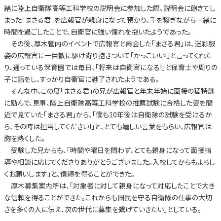
緒に陸上自衛隊高等工科学校の説明会に参加した際、説明会に飽きてし
まった「まさる君」を広報官が親身になって預かり、手を繋ぎながら一緒に
時間を過ごしたことで、自衛官に強い憧れを抱いたようであった。
その後、厚木管内のイベントで広報官と再会した「まさる君」は、迷彩服
姿の広報官に一目散に駆け寄り抱きついて「かっこいい!」と言ってくれた
り、通っている保育園では毎日、「将来は自衛官になる!」と保育士や周りの
子に話をし、すっかり自衛官に魅了されたようである。
そんな中、この度「まさる君」の兄が広報官と年末年始に面接の猛特訓
に励んで、見事、陸上自衛隊高等工科学校の推薦試験に合格した姿を間
近で見ていた「まさる君」から、「僕も10年後は自衛隊の試験を受けるか
ら、その時は担当してください!」と、とても嬉しい言葉をもらい、広報官は
胸を熱くした。
受験した兄からも、「時間や曜日を問わず、とても親身になって面接指
導や相談に応じてくださりありがとうございました。入校してからもよろし
くお願いします」と、信頼を得ることができた。
厚木募集案内所は、「対象者に対して親身になって対応したことで大き
な信頼を得ることができた。これからも国民を守る自衛隊の仕事の大切
さを多くの人に伝え、次の世代に募集を繋げていきたい」としている。