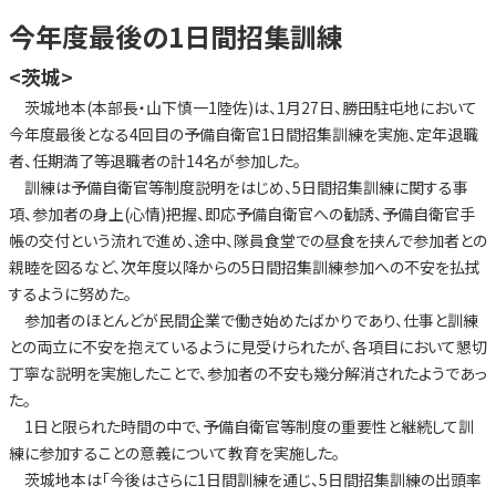
今年度最後の1日間招集訓練
<茨城>
茨城地本(本部長・山下慎一1陸佐)は、1月27日、勝田駐屯地において
今年度最後となる4回目の予備自衛官1日間招集訓練を実施、定年退職
者、任期満了等退職者の計14名が参加した。
訓練は予備自衛官等制度説明をはじめ、5日間招集訓練に関する事
項、参加者の身上(心情)把握、即応予備自衛官への勧誘、予備自衛官手
帳の交付という流れで進め、途中、隊員食堂での昼食を挟んで参加者との
親睦を図るなど、次年度以降からの5日間招集訓練参加への不安を払拭
するように努めた。
参加者のほとんどが民間企業で働き始めたばかりであり、仕事と訓練
との両立に不安を抱えているように見受けられたが、各項目において懇切
丁寧な説明を実施したことで、参加者の不安も幾分解消されたようであっ
た。
1日と限られた時間の中で、予備自衛官等制度の重要性と継続して訓
練に参加することの意義について教育を実施した。
茨城地本は「今後はさらに1日間訓練を通じ、5日間招集訓練の出頭率