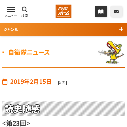
メニュー
検索
ジャンル
自衛隊ニュース
2019年2月15日
[5面]
読史随感
<第23回>