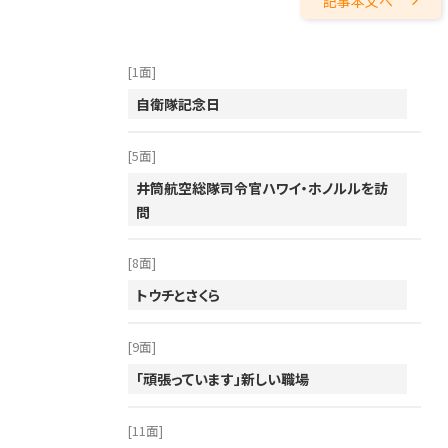
記事本文へ
2014年
2013年
[1面]
自衛隊記念日
2012年
2011年
[5面]
2010年
井筒航空総隊司令官ハワイ・ホノルルを訪
2009年
問
2008年
[8面]
2007年
トウチとさくら
2006年
2005年
[9面]
「頑張っています」新しい職場
2004年
2003年
[11面]