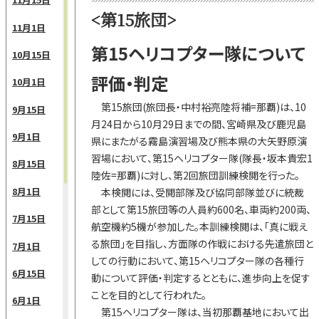
<第15旅団>
11月1日
第15ヘリコプター隊について
10月15日
評価・判定
10月1日
第15旅団(旅団長・中村裕亮陸将補=那覇)は、10
9月15日
月24日から10月29日までの間、宮崎県及び鹿児島
9月1日
県にまたがる霧島演習場及び熊本県の大矢野原演
習場において、第15ヘリコプター隊(隊長・坂本貴宏1
8月15日
陸佐=那覇)に対し、第2回旅団訓練検閲を行った。
8月1日
本検閲には、受閲部隊及び協同部隊並びに統裁
部として第15旅団等の人員約600名、車両約200両、
7月15日
航空機約5機が参加した。本訓練検閲は、「真に戦え
る旅団」を目指し、方面隊の作戦における先遣旅団と
7月1日
しての行動において、第15ヘリコプター隊の各種行
6月15日
動について評価・判定するとともに、進歩向上を促す
ことを目的として行われた。
6月1日
第15ヘリコプター隊は、当初那覇基地において出