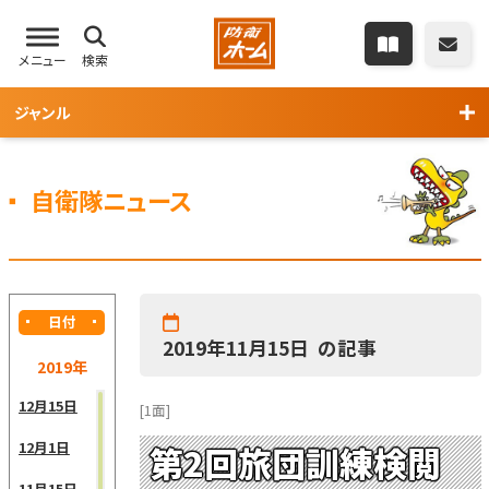
メニュー
検索
ジャンル
自衛隊ニュース
日付
2019年11月15日 の記事
2019年
12月15日
[1面]
12月1日
第2回旅団訓練検閲
11月15日