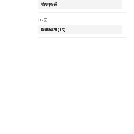
2002年
読史随感
2001年
[12面]
機略縦横(13)