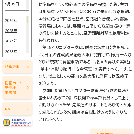
5月15日
動準備を行い、物心両面の準備を完整した後、主力
は那覇軍港からPFI船「はくおう」に乗船し海路移動、
5月1日
国分駐屯地で陣容を整え、空路組と合流した。霧島
2026年
演習場においては、展開地占領から戦闘支援の一連
4月15日
2025年
の行動を検するとともに、至近距離射撃の練度判定
4月1日
も行われた。
2024年
第15ヘリコプター隊は、隊長の坂本1陸佐を核心
3月15日
2023年
に、日頃の練成成果を最大限に発揮して、隊員一人ひ
3月1日
とりが統裁官要望事項である、「指揮の要訣の実戦」
2022年
特集記事
「基本・基礎の確行」「安全管理」を実行すべく、一丸と
2021年
2月15日
なり、戦士としての能力を最大限に発揮し状況終了
2020年
を迎えた。
防衛ホーム
2月1日
新聞社
参加した第15ヘリコプター隊第2飛行隊の福満2
2019年
通販部
1月15日
陸士は「初めての訓練検閲で隊本部要員として上手
2018年
に動けなかったが、先輩達のサポートもあり何とか乗
1月1日
Mail
り越えられた。次の訓練は自ら動けるようになりた
2017年
い」と述べた。
2016年
2015年