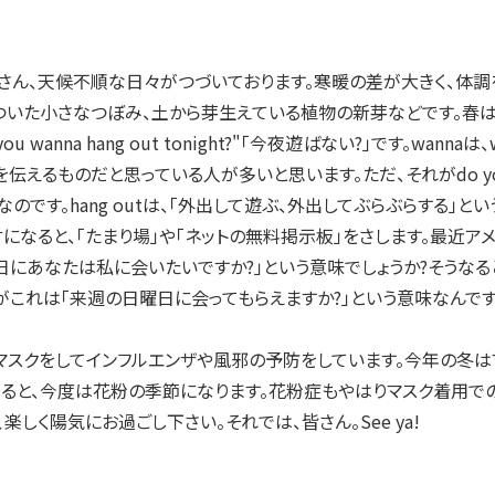
 doing?皆さん、天候不順な日々がつづいております。寒暖の差が大き
ついた小さなつぼみ、土から芽生えている植物の新芽などです。春は
 wanna hang out tonight?"「今夜遊ばない?」です。wann
伝えるものだと思っている人が多いと思います。ただ、それがdo you
のです。hang outは、「外出して遊ぶ、外出してぶらぶらする」
になると、「たまり場」や「ネットの無料掲示板」をさします。最近アメリカ人から、"
日にあなたは私に会いたいですか?」という意味でしょうか?そうなる
これは「来週の日曜日に会ってもらえますか?」という意味なんです。w
スクをしてインフルエンザや風邪の予防をしています。今年の冬は
くると、今度は花粉の季節になります。花粉症もやはりマスク着用で
楽しく陽気にお過ごし下さい。それでは、皆さん。See ya!