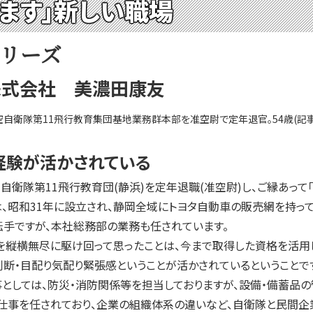
います」新しい職場
シリーズ
株式会社 美濃田康友
空自衛隊第11飛行教育集団基地業務群本部を准空尉で定年退官。54歳(記
経験が活かされている
自衛隊第11飛行教育団(静浜)を定年退職(准空尉)し、ご縁あって
昭和31年に設立され、静岡全域にトヨタ自動車の販売網を持って
手ですが、本社総務部の業務も任されています。
縦横無尽に駆け回って思ったことは、今まで取得した資格を活用し
断・目配り気配り緊張感ということが活かされているということで
しては、防災・消防関係等を担当しておりますが、設備・備蓄品の
仕事を任されており、企業の組織体系の違いなど、自衛隊と民間企