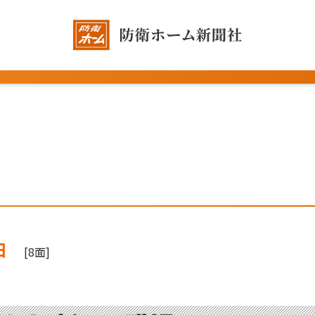
日
[8面]