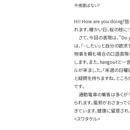
2004年
今夜遊ばない?
2003年
2002年
Hi! How are you
2001年
れます。暖かい日、桜の枝に
さて、今回の表現は、"Do you
は、「~したい」と自分の欲求を
物事を頼む場合の口語表現な
します。また、hangoutと一言
ルが来ました。「来週の日曜
と疑問を持ちますね。ところが
です。
通勤電車の乗客は多くがマ
られます。風邪がおさまって
きています。健康に留意され、
<スワタケル>