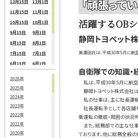
「頑張って
12月15日
12月1日
11月15日
11月1日
活躍するOB
10月15日
10月1日
9月15日
9月1日
静岡トヨペット
8月15日
8月1日
美濃田氏は、平成30年5月に航
7月15日
7月1日
6月15日
6月1日
自衛隊での知識・
5月15日
5月1日
2026年
私は、平成30年5月に航空
4月15日
4月1日
2025年
静岡トヨペット株式会社は、
3月15日
3月1日
2024年
私の仕事は、主に社長運転
2月15日
2月1日
2023年
社長運転手として各店舗を
2022年
1月15日
1月1日
衛運転の徹底・周囲の状況判
2021年
また、総務部での主な仕事と
2020年
ております。他に総務全般の