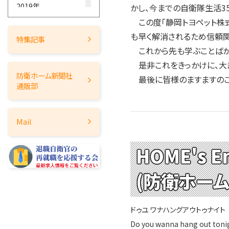
2019年
かし、今までの自衛隊生活3
この度「静岡トヨペット株式
2018年
も早く解消されるため信頼関
2017年
特集記事
これから先も学ぶことばか
2016年
是非これをきっかけに、大
2015年
防衛ホーム
新聞社
最後に皆様のますますのご
2014年
通販部
2013年
2012年
Mail
2011年
2010年
HOME's En
2009年
2008年
(防衛ホー
2007年
2006年
ドゥユ ワナハングアウトゥナイト
2005年
Do you wanna hang out toni