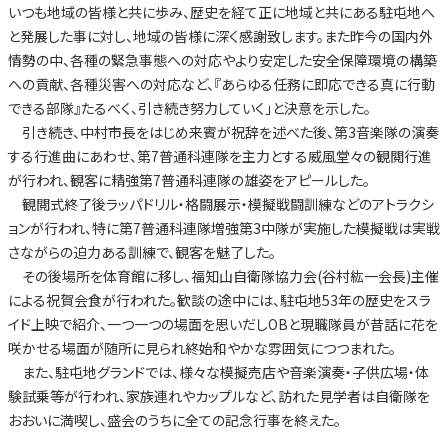
いつも地域の皆様と共に歩み、歴史を経て正に地域と共にある駐屯地へ
と発展した事に対し、地域の皆様に深く感謝致します。また昨今の国内外
情勢の中、各種の緊急事態への対応やより安定した安全保障環境の構築
への貢献、各種災害への対応など、『あらゆる任務に即応できる真に行動
できる部隊』たるべく、引き続き努力していく」と決意を示した。
引き続き、中村市長をはじめ来賓が祝辞を述べた後、第3音楽隊の演奏
する行進曲にあわせ、第7普通科連隊を主力とする威風堂々の観閲行進
が行われ、観客に精強第7普通科連隊の雄姿をアピールした。
観閲式終了後ラッパドリル・格闘展示・模擬戦闘訓練などのアトラクシ
ョンが行われ、特に第7普通科連隊増強第3中隊が実施した模擬戦は実戦
さながらの迫力ある訓練で、観客を魅了した。
その後場所を体育館に移し、福知山自衛隊協力会(谷村紘一会長)主催
による祝賀会食が行われた。歓談の途中には、駐屯地53年の歴史をスラ
イド上映で紹介、一つ一つの場面を思いだしOBと現職隊員が昔話に花を
咲かせる場面が随所に見られ終始和やかな雰囲気につつまれた。
また、駐屯地グランドでは、様々な模擬売店や音楽演奏・子供広場・体
験試乗等が行われ、家族連れやカップルなど、訪れた見学者は自衛隊を
おおいに満喫し、盛会のうちに全ての記念行事を終えた。