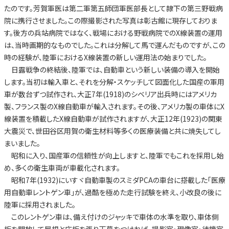
たのです。芳賀軍医は第二軍第五師団軍医部長として隷下の第三野戦病
院に携行させました。この際撮影された写真は彰古館に現存しておりま
す。後方の兵站病院ではなく、戦場における野戦病院でのX線装置の運用
は、当時画期的なものでした。これは分解して馬で運んだものですが、この
時の経験が、陸軍におけるX線装置の新しい運用法の始まりでした。
日露戦争の終結後、陸軍では、自動車という新しい装備の導入を開始
します。当初は輸入車と、それを分解・スケッチして図面化した国産の軍用
車が数台ずつ試作され、大正7年(1918)のシベリア出兵時にはアメリカ
製、フランス製のX線自動車が輸入されます。その後、アメリカ製の車体にX
線装置を積載したX線自動車が試作されますが、大正12年(1923)の関東
大震災で、世田谷区用賀の衛生材料等多くの医療装備と共に焼失してし
まいました。
昭和に入り、国産軍の信頼性が向上しますと、陸軍でもこれを採用し始
め、多くの衛生車両が車載化されます。
昭和7年(1932)にいすヾ自動車製のスミダPCAの車台に搭載した「医療
用自動車レントゲン車」が、過酷を極めた走行試験を終え、小改良の後に
陸軍に採用されました。
このレントゲン車は、備え付けのジャッキで車体の水準を取り、車体側
板を開放して屋根と床板を張り天幕をつければ、撮影室・現像室・待機室