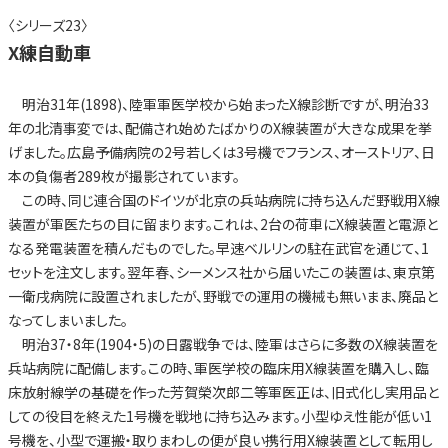
〈シリーズ23〉
X練自動車
明治31年(1898)、陸軍軍医学校から始まったX線診断ですが、明治33
年の北清事変では、配備され始めたばかりのX線装置が大きな成果を挙
げました。広島予備病院の2号若しくは3号機でフランス、オーストリア、日
本の負傷者289枚が撮影されています。
この時、同じ連合国のドイツが北京の兵站病院に持ち込んだ野戦用X線
装置が軍医たちの目に留まります。これは、2台の荷車にX線装置と電源と
なる発電装置を積んだものでした。早速ベルリンの駐在武官を通じて、1
セットを注文します。翌年春、シーメンス社から届いたこの装置は、東京第
一衛戌病院に設置されましたが、野戦での運用の機械も無いまま、廃品と
なってしまいました。
明治37・8年(1904・5)の日露戦争では、陸軍はさらに多数のX線装置を
兵站病院に配備します。この時、軍医学校の臨床用X線装置を購入し、臨
床放射線学の基礎を作った芳賀榮次郎二等軍医正は、旧式化し実用品と
しての役目を終えた1号機を戦地に持ち込みます。小型ゆえ性能が低い1
号機を、小型で運搬・取りまわしの便が良い携行用X線装置として転用し