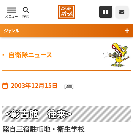
メニュー
検索
ジャンル
自衛隊ニュース
2003年12月15日
[8面]
<彰古館 往来>
陸自三宿駐屯地・衛生学校