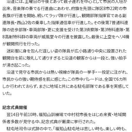
沿道には、土曜日の午後とあって親子連れを中心として市民の人垣が
出来、音楽隊の奏でる行進曲にあわせ、府旗を先頭に隊区8市22町の市
長旗が行進を開始、続いてラッパ隊が行進し、観閲部隊指揮官である副
連隊長・西山2佐の乗車した指揮通信車が行進した。その後第7普通科連
隊の徒歩部隊・車両部隊・更に支援を受けた第3偵察隊・第3特料連隊・第
8高射特科群の車両が威風堂々の行進を披露した。最後に上空をヘリ4機
が観閲飛行を行った。
迷彩服に身を包んだ逞しい姿の隊員が広小路通り中央に設置された
観閲台を前に敬礼して通りすぎると沿道の観客からは一段と、強い拍手
が沸き起こった。
沿道で見守る市民からは熱い視線が隊員の一挙手・一投足に注がれ、
市民からの強い期侍感を肌に感じた。この市中パレードは、全国で6カ所
しか行われておらず、まさに地域と共にある駐屯部隊である事を実感して
いた。
記念式典開催
翌14日午前10時、福知山訓練場で中村稔市長をはじめ来賓・地域関
係者多数が見守る中、記念式典が厳粛に挙行された。
駐屯地司令は式辞の中で、「福知山駐屯地は苦しい時も、楽しい時も、