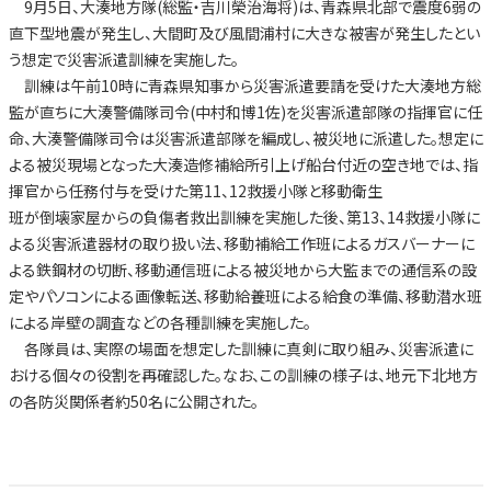
9月5日、大湊地方隊(総監・吉川榮治海将)は、青森県北部で震度6弱の
直下型地震が発生し、大間町及び風間浦村に大きな被害が発生したとい
う想定で災害派遣訓練を実施した。
訓練は午前10時に青森県知事から災害派遣要請を受けた大湊地方総
監が直ちに大湊警備隊司令(中村和博1佐)を災害派遣部隊の指揮官に任
命、大湊警備隊司令は災害派遣部隊を編成し、被災地に派遣した。想定に
よる被災現場となった大湊造修補給所引上げ船台付近の空き地では、指
揮官から任務付与を受けた第11、12救援小隊と移動衛生
班が倒壊家屋からの負傷者救出訓練を実施した後、第13、14救援小隊に
よる災害派遣器材の取り扱い法、移動補給工作班によるガスバーナーに
よる鉄鋼材の切断、移動通信班による被災地から大監までの通信系の設
定やパソコンによる画像転送、移動給養班による給食の準備、移動潜水班
による岸壁の調査などの各種訓練を実施した。
各隊員は、実際の場面を想定した訓練に真剣に取り組み、災害派遣に
おける個々の役割を再確認した。なお、この訓練の様子は、地元下北地方
の各防災関係者約50名に公開された。