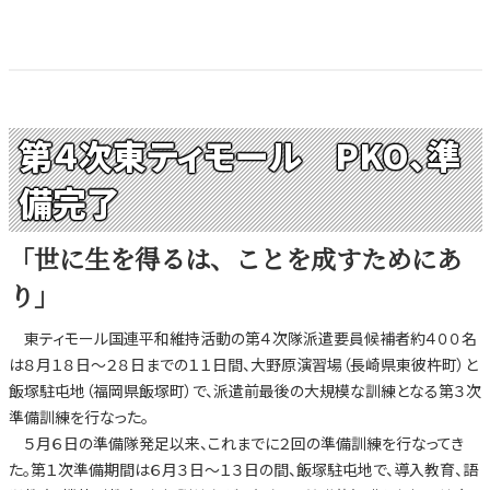
第４次東ティモール PKO、準
備完了
「世に生を得るは、ことを成すためにあ
り」
東ティモール国連平和維持活動の第４次隊派遣要員候補者約４００名
は８月１８日～２８日までの１１日間、大野原演習場（長崎県東彼杵町）と
飯塚駐屯地（福岡県飯塚町）で、派遣前最後の大規模な訓練となる第３次
準備訓練を行なった。
５月６日の準備隊発足以来、これまでに２回の準備訓練を行なってき
た。第１次準備期間は６月３日～１３日の間、飯塚駐屯地で、導入教育、語