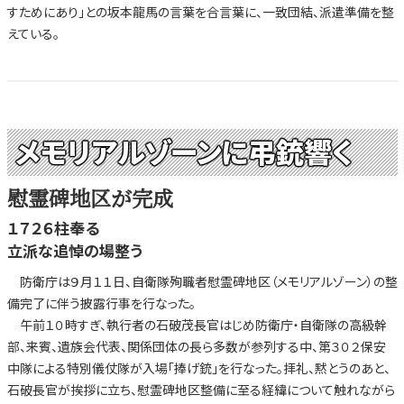
すためにあり」との坂本龍馬の言葉を合言葉に、一致団結、派遣準備を整
えている。
メモリアルゾーンに弔銃響く
慰霊碑地区が完成
１７２６柱奉る
立派な追悼の場整う
防衛庁は９月１１日、自衛隊殉職者慰霊碑地区（メモリアルゾーン）の整
備完了に伴う披露行事を行なった。
午前１０時すぎ、執行者の石破茂長官はじめ防衛庁・自衛隊の高級幹
部、来賓、遺族会代表、関係団体の長ら多数が参列する中、第３０２保安
中隊による特別儀仗隊が入場「捧げ銃」を行なった。拝礼、黙とうのあと、
石破長官が挨拶に立ち、慰霊碑地区整備に至る経緯について触れながら