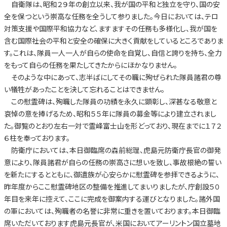
自衛隊は、昭和２９年の創立以来、我が国の平和と独立を守り、国の安
全を保つという崇高な任務を全うして参りました。今日においては、テロ
対策支援や国際平和協力など、ますますその任務も多様化し、我が国を
含む国際社会の平和と安全の確保に大きく貢献をしているところでありま
す。これは、隊員一人一人が自らの使命を自覚し、自信と誇りを持ち、全力
をもって自らの任務を果たしてきたからにほかなりません。
そのような中にあって、志半ばにしてその職に殉ぜられた隊員諸君の尊
い犠牲があったことを決して忘れることはできません。
この慰霊碑は、殉職した隊員の功績を永久に顕彰し、深甚なる敬意と
哀悼の意を捧げるため、昭和５５年に隊員の募金等により建立されまし
た。御覧のとおり左右一対で霊峰富士山を形どっており、現在までに１７２
６柱を奉っております。
防衛庁においては、本日御臨席の森前総理、虎島元防衛庁長官の御発
意により、隊員諸君が自らの任務の崇高さに想いを致し、事故根絶の誓い
を新たにするとともに、御遺族が心安らかに慰霊碑を参拝できるように、
昨年度からここ慰霊碑地区の整備を推進してまいりましたが、庁創設５０
年目を来年に控えて、ここに完成を御案内する運びとなりました。諸外国
の軍においては、殉職者の名誉に非常に重きを置いております。本日御臨
席いただいております虎島元長官が、米国においてアーリントン国立墓地