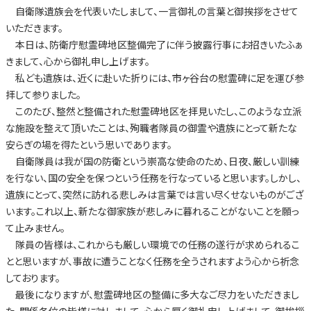
自衛隊遺族会を代表いたしまして、一言御礼の言葉と御挨拶をさせて
いただきます。
本日は、防衛庁慰霊碑地区整備完了に伴う披露行事にお招きいたふぁ
きまして、心から御礼申し上げます。
私ども遺族は、近くに赴いた折りには、市ヶ谷台の慰霊碑に足を運び参
拝して参りました。
このたび、整然と整備された慰霊碑地区を拝見いたし、このような立派
な施設を整えて頂いたことは、殉職者隊員の御霊や遺族にとって新たな
安らぎの場を得たという思いであります。
自衛隊員は我が国の防衛という崇高な使命のため、日夜、厳しい訓練
を行ない、国の安全を保つという任務を行なっていると思います。しかし、
遺族にとって、突然に訪れる悲しみは言葉では言い尽くせないものがござ
います。これ以上、新たな御家族が悲しみに暮れることがないことを願っ
て止みません。
隊員の皆様は、これからも厳しい環境での任務の遂行が求められるこ
とと思いますが、事故に遭うことなく任務を全うされますよう心から祈念
しております。
最後になりますが、慰霊碑地区の整備に多大なご尽力をいただきまし
た、関係各位の皆様に対しまして、心から厚く御礼申し上げまして、御挨拶