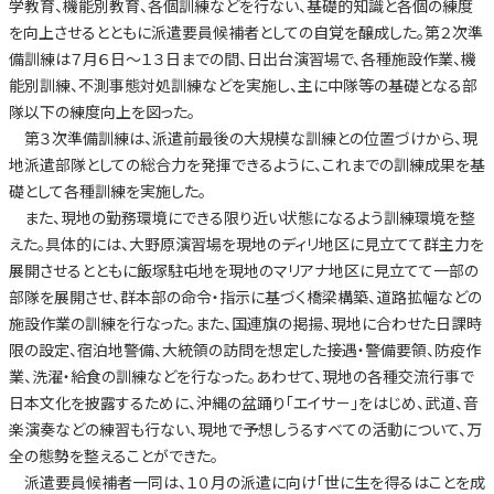
学教育、機能別教育、各個訓練などを行ない、基礎的知識と各個の練度
を向上させるとともに派遣要員候補者としての自覚を醸成した。第２次準
備訓練は７月６日～１３日までの間、日出台演習場で、各種施設作業、機
能別訓練、不測事態対処訓練などを実施し、主に中隊等の基礎となる部
隊以下の練度向上を図った。
第３次準備訓練は、派遣前最後の大規模な訓練との位置づけから、現
地派遣部隊としての総合力を発揮できるように、これまでの訓練成果を基
礎として各種訓練を実施した。
また、現地の勤務環境にできる限り近い状態になるよう訓練環境を整
えた。具体的には、大野原演習場を現地のディリ地区に見立てて群主力を
展開させるとともに飯塚駐屯地を現地のマリアナ地区に見立てて一部の
部隊を展開させ、群本部の命令・指示に基づく橋梁構築、道路拡幅などの
施設作業の訓練を行なった。また、国連旗の掲揚、現地に合わせた日課時
限の設定、宿泊地警備、大統領の訪問を想定した接遇・警備要領、防疫作
業、洗濯・給食の訓練などを行なった。あわせて、現地の各種交流行事で
日本文化を披露するために、沖縄の盆踊り「エイサ－」をはじめ、武道、音
楽演奏などの練習も行ない、現地で予想しうるすべての活動について、万
全の態勢を整えることができた。
派遣要員候補者一同は、１０月の派遣に向け「世に生を得るはことを成