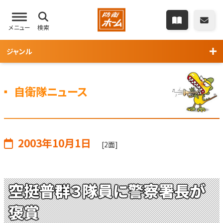
メニュー
検索
ジャンル
自衛隊ニュース
2003年10月1日
[2面]
空挺普群３隊員に警察署長が
褒賞