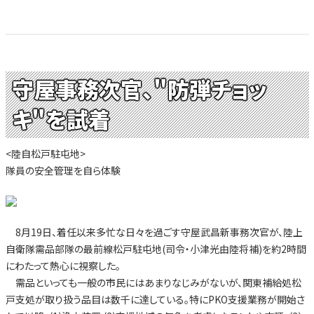
守屋事務次官、"防弾チョッ
キ"を試着
<陸自松戸駐屯地>
隊員の安全管理を自ら体験
8月19日、着任以来多忙な日々を過ごす守屋武昌新事務次官が、陸上
自衛隊需品部隊の最前線松戸駐屯地(司令・小津光由陸将補)を約2時間
にわたって熱心に視察した。
需品といっても一般の市民にはあまりなじみがないが、関東補給処松
戸支処が取り扱う品目は数千に達している。特にPKO支援業務が開始さ