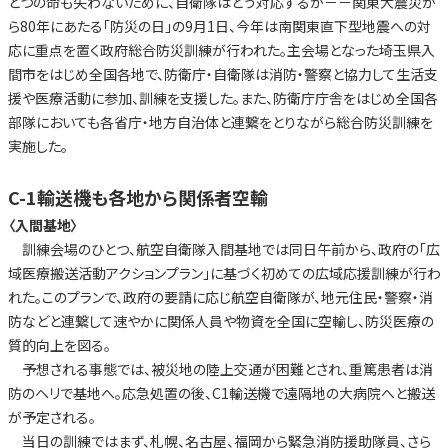
とつの命も失わないために、自衛隊はどう対応するか－－関東大震災か
ら80年にあたる「防災の日」の9月1日、今年は南関東直下型地震への対
応に重点を置く政府総合防災訓練が行われた。主会場となった埼玉県入
間市をはじめ全国各地で、防衛庁・自衛隊は消防・警察と協力して生活支
援や医療活動に参加、訓練を支援した。また、防衛庁庁舎をはじめ全国各
部隊においても各省庁・地方自治体と連繋をとりながら総合防災訓練を
実施した。
C-1輸送機も各地から関係者空輸
〈入間基地〉
訓練会場のひとつ、航空自衛隊入間基地では同日午前から、政府の「広
域医療搬送活動アクションプラン」に基づく初めての広域応援訓練が行わ
れた。このプランで、政府の要請に応じ航空自衛隊が、地元住民・警察・消
防などと連繋して速やかに関係人員や物資を全国に空輸し、防災医療の
質的向上を図る。
予想される事態では、被災地の陸上交通が困難とされ、重篤患者は消
防のヘリで基地へ。応急処置の後、C1輸送機で遠隔地の大病院へと搬送
が予定される。
当日の訓練ではまず、札幌、名古屋、福岡から緊急消防援助隊員、さら