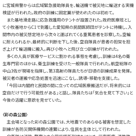
に宮城県警からは広域緊急援助隊員を、輸送機で被災地に輸送する実機
検証が行われた。政府の訓練に固定翼が使われたのは初めて。
また基地滑走路に応急救護用のテントが設置された。政府医療班とし
て小牧基地からC1で到着した愛知県の民間医師団がテントに待機し、入
間市内の被災想定地から次々と運ばれてくる重篤患者を診察した。空輸
に耐えられるか、最終的に判断を下した後、空自隊員が患者の担架を担
ぎ上げて輸送機に搬入。再び小牧へと飛び立つ訓練が行われた。
多くの人員が医療サービスに割かれる事態を考慮し、訓練は4名の衛
生専門官のほかは、衛生訓練を受けた一般隊員で行われた。航空総隊の
中山3佐が現場を指揮し、第3高射の隊員たちが日頃の訓練成果を発揮。
被災者の運搬や応急処置を迅速にこなし、誘導・移動を支援した。
「今回は内閣府と民間の間に立っての広域医療搬送だが、将来的には
空自だけで行う可能性がある」と話し、隊員たちは「気合を見て下さい」と
今後の活躍に意欲を見せていた。
〈彩の森公園〉
主会場となった彩の森公園では、大地震でのあらゆる被害を想定した
訓練が各防災関係機関の連繋により、住民を主体として行われた。