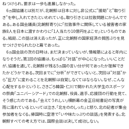
ねつけられ、要求は一歩も進展しなかった。
6ヵ国協議とは別だが、北朝鮮は日本に対し非公式に"援助"と"取り引
き"を申し入れてきたといわれている。取り引きとは拉致問題にからんでで
ある。ある国会議員(北朝鮮寄り)に「拉致事件に関係している被害者の家
族8人を日本に渡すかわりに「1人当たり10億円をよこせ」というものであ
る。結局、この話は消え去ったが、正に北朝鮮の国家経済の貧困ぶりを見
せつけさせられたひと幕であった。
6ヵ国会談の次の日時は、まだ決まっていないが、情報筋によると年内に
なりそうだ。第1回の協議は、もっぱら"対話"が中心になった。いいことだ
が、協議を通して、北朝鮮が残る5ヵ国の言い分が何であったか理解でき
たかどうかである。次回までに"分析"ができていないと、次回は"対話"か
ら"圧力"に変わることを北朝鮮は自覚しなくてはならない。なぜ、こんな
心配をするかというと、さきごろ韓国・仁川で開かれた大学生のスポーツ
の祭典「ユニバーシアード」での北朝鮮、役員、選手、応援団の行動を見て、
そう感じたのである。「会えてうれしい」横断幕の金正日総書記の写真が
雨に濡れているといっては泣き、「北をののしった」と怒り、北の記者が集会
参加者をなぐる。帰国時に空港で「いや味たっぷりの談話」を発表する。北
朝鮮すべての考え方では、国際会談は決して成功しない。