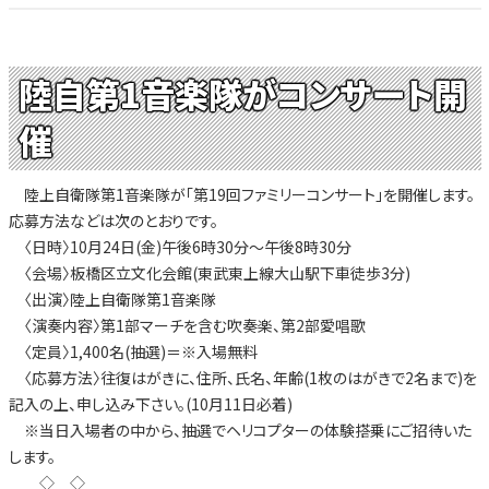
陸自第1音楽隊がコンサート開
催
陸上自衛隊第1音楽隊が「第19回ファミリーコンサート」を開催します。
応募方法などは次のとおりです。
〈日時〉10月24日(金)午後6時30分～午後8時30分
〈会場〉板橋区立文化会館(東武東上線大山駅下車徒歩3分)
〈出演〉陸上自衛隊第1音楽隊
〈演奏内容〉第1部マーチを含む吹奏楽、第2部愛唱歌
〈定員〉1,400名(抽選)＝※入場無料
〈応募方法〉往復はがきに、住所、氏名、年齢(1枚のはがきで2名まで)を
記入の上、申し込み下さい。(10月11日必着)
※当日入場者の中から、抽選でヘリコプターの体験搭乗にご招待いた
します。
◇ ◇