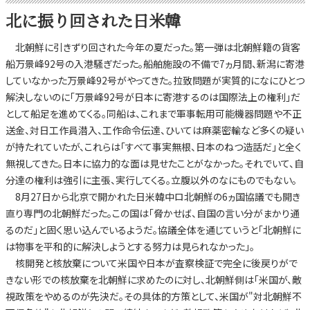
北に振り回された日米韓
北朝鮮に引きずり回された今年の夏だった。第一弾は北朝鮮籍の貨客
船万景峰92号の入港騒ぎだった。船舶施設の不備で7ヵ月間、新潟に寄港
していなかった万景峰92号がやってきた。拉致問題が実質的になにひとつ
解決しないのに「万景峰92号が日本に寄港するのは国際法上の権利」だ
として船足を進めてくる。同船は、これまで軍事転用可能機器問題や不正
送金、対日工作員潜入、工作命令伝達、ひいては麻薬密輸など多くの疑い
が持たれていたが、これらは「すべて事実無根、日本のねつ造話だ」と全く
無視してきた。日本に協力的な面は見せたことがなかった。それでいて、自
分達の権利は強引に主張、実行してくる。立腹以外のなにものでもない。
8月27日から北京で開かれた日米韓中ロ北朝鮮の6ヵ国協議でも開き
直り専門の北朝鮮だった。この国は「脅かせば、自国の言い分がまかり通
るのだ」と固く思い込んでいるようだ。協議全体を通じていうと「北朝鮮に
は物事を平和的に解決しようとする努力は見られなかった」。
核開発と核放棄について米国や日本が査察検証で完全に後戻りがで
きない形での核放棄を北朝鮮に求めたのに対し、北朝鮮側は「米国が、敵
視政策をやめるのが先決だ。その具体的方策として、米国が"対北朝鮮不