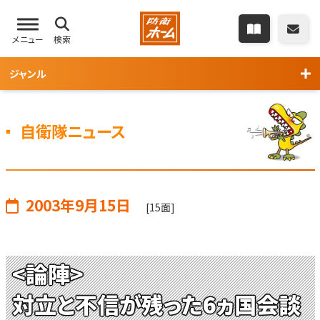
メニュー
検索
ジャンル
自衛隊ニュース
2003年9月15日
[15面]
<論陣>
対立と不信が残った6ヵ国会談