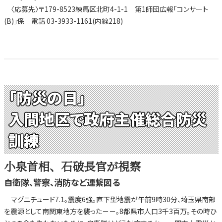
〈応募先〉〒179-8523練馬区北町4-1-1 第1師団広報「コンサート
(B)」係 電話 03-3933-1161(内線218)
「防災の日」
入間地区で政府主催総合防災
訓練
小泉首相、石破長官が視察
自衛隊、警察、消防など連繋図る
マグニチュード7.1。震度6強。直下型地震が午前9時30分、埼玉県南部
を震源として南関東地方を襲った－－。8都県市人口3千3百万。その時ひ