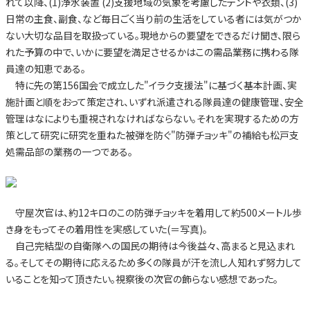
れて以降、(1)浄水装置 (2)支援地域の気象を考慮したテントや衣類、(3)
日常の主食、副食、など毎日ごく当り前の生活をしている者には気がつか
ない大切な品目を取扱っている。現地からの要望をできるだけ聞き、限ら
れた予算の中で、いかに要望を満足させるかはこの需品業務に携わる隊
員達の知恵である。
特に先の第156国会で成立した"イラク支援法"に基づく基本計画、実
施計画と順をおって策定され、いずれ派遣される隊員達の健康管理、安全
管理はなによりも重視されなければならない。それを実現するための方
策として研究に研究を重ねた被弾を防ぐ"防弾チョッキ"の補給も松戸支
処需品部の業務の一つである。
守屋次官は、約12キロのこの防弾チョッキを着用して約500メートル歩
き身をもってその着用性を実感していた(＝写真)。
自己完結型の自衛隊への国民の期待は今後益々、高まると見込まれ
る。そしてその期待に応えるため多くの隊員が汗を流し人知れず努力して
いることを知って頂きたい。視察後の次官の飾らない感想であった。