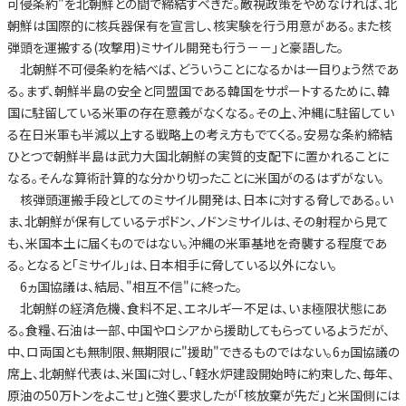
可侵条約"を北朝鮮との間で締結すべきだ。敵視政策をやめなければ、北
朝鮮は国際的に核兵器保有を宣言し、核実験を行う用意がある。また核
弾頭を運搬する(攻撃用)ミサイル開発も行う－－」と豪語した。
北朝鮮不可侵条約を結べば、どういうことになるかは一目りょう然であ
る。まず、朝鮮半島の安全と同盟国である韓国をサポートするために、韓
国に駐留している米軍の存在意義がなくなる。その上、沖縄に駐留してい
る在日米軍も半減以上する戦略上の考え方もでてくる。安易な条約締結
ひとつで朝鮮半島は武力大国北朝鮮の実質的支配下に置かれることに
なる。そんな算術計算的な分かり切ったことに米国がのるはずがない。
核弾頭運搬手段としてのミサイル開発は、日本に対する脅しである。い
ま、北朝鮮が保有しているテポドン、ノドンミサイルは、その射程から見て
も、米国本土に届くものではない。沖縄の米軍基地を奇襲する程度であ
る。となると「ミサイル」は、日本相手に脅している以外にない。
6ヵ国協議は、結局、"相互不信"に終った。
北朝鮮の経済危機、食料不足、エネルギー不足は、いま極限状態にあ
る。食糧、石油は一部、中国やロシアから援助してもらっているようだが、
中、ロ両国とも無制限、無期限に"援助"できるものではない。6ヵ国協議の
席上、北朝鮮代表は、米国に対し、「軽水炉建設開始時に約束した、毎年、
原油の50万トンをよこせ」と強く要求したが「核放棄が先だ」と米国側には