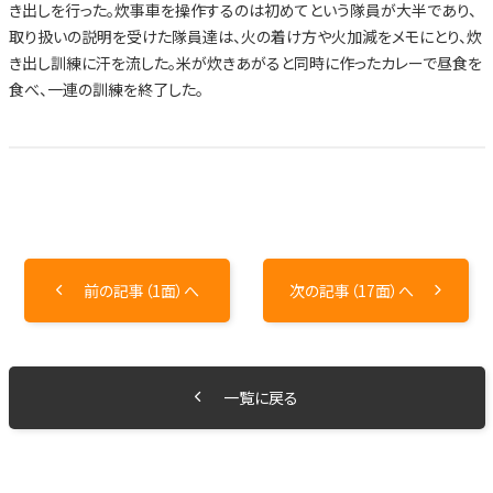
き出しを行った。炊事車を操作するのは初めてという隊員が大半であり、
取り扱いの説明を受けた隊員達は、火の着け方や火加減をメモにとり、炊
き出し訓練に汗を流した。米が炊きあがると同時に作ったカレーで昼食を
食べ、一連の訓練を終了した。
前の記事（1面）へ
次の記事（17面）へ
一覧に戻る