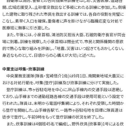
自衛隊は消防、警察との合同指揮所訓練をはじめ、災害医療、道路啓
開、広域応援受入、土砂埋没救出など多岐にわたる訓練に参加した。倒壊
した建物に取り残された市民を救出する訓練では、各自の役割を完璧に
こなし、素早く入口を確保。重傷者に声を掛けながら臨機応変な対処で
医療班に無事に引き渡した。
また、午後には、小泉首相、鴻池防災担当大臣、石破防衛庁長官が同会
場に到着。訓練を視察した小泉首相は閉会式で、市民と関係機関の意欲
的で熱心な取り組みを評価し、「地震、災害はいつ起きてもおかしくない。
身近なものとして、日頃からの心構えが大切」と述べた。
中業支は呼集・炊事訓練
中央業務支援隊(隊長・宮崎悟介1佐)は9月1日、南関東地域大震災に
おける対処行動を、呼集(登庁)訓練及び炊事訓練に分けて実施した。
登庁訓練は、市ヶ谷駐屯地を中心にJR山手線内の交通手段は途絶し
ており、山手線までの通勤経路各線の交通手段は使用可能という設定で
行われた。隊員は、未明から電話呼集網により、それぞれ受領した時間か
ら登庁を開始した。山手線各駅で、一路市ヶ谷駐屯地を目標に隊員達は
徒歩で登庁し、午前9時をもって登庁訓練の状況を終了した。
また、炊事訓練は4個班45名で編成し、野外炊具(炊事車)1号による炊