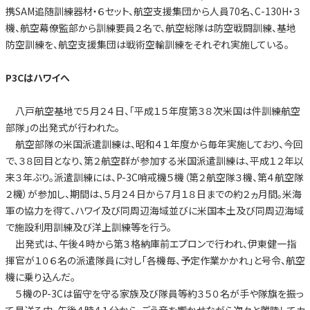
携SAM追随訓練器材・６セット、航空支援集団から人員70名、C-130H・３
機、航空幕僚監部から訓練要員２名で、航空総隊は防空戦闘訓練、基地
防空訓練を、航空支援集団は戦術空輸訓練をそれぞれ実施している。
P3Cはハワイへ
八戸航空基地で５月２４日、「平成１５年度第３８次米国は件訓練航空
部隊」の出発式が行われた。
航空部隊の米国派遣訓練は、昭和４１年度から毎年実施しており、今回
で、３８回目となり、第２航空群が参加する米国派遣訓練は、平成１２年以
来３年ぶり。派遣訓練には、P-3C哨戒機５機（第２航空隊３機、第４航空隊
２機）が参加し、期間は、５月２４日から７月１８日までの約２ヵ月間。米海
軍の協力を得て、ハワイ及び同周辺海域並びに米国本土及び同周辺海域
で施設利用訓練及び洋上訓練等を行う。
出発式は、午後４時から第３格納庫前エプロンで行われ、伊東健一指
揮官が１０６名の派遣隊員に対し「各機毎、予定作業かかれ」と号令、航空
機に乗り込んだ。
５機のP-3Cは留守を守る家族及び隊員等約３５０名が手や隊旗を振っ
て見送る中、午後４時４１分から、ごう音を響かせながら次々と離陸してカ