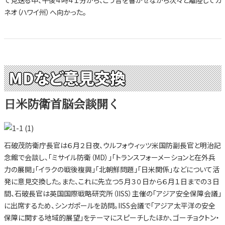
ネオ（ハワイ州）へ向かった。
MDなど意見交換
日米防衛首脳会談開く
石破茂防衛庁長官は６月２日夜、ウルフォウィッツ米国防副長官と明治記
念館で会談し、「ミサイル防衛（MD）」「トランスフォーメーションと在外兵
力の展開」「イラクの戦後複興」「北朝鮮問題」「日米関係」などについて活
発に意見交換した。また、これに先立つ５月３０日から６月１日までの３日
間、石破長官は英国国際戦略研究所（IISS）主催の「アジア安全保障会議」
に出席するため、シンガポールを訪問。IISS会議で「アジア太平洋の安全
保障に関する地域的展望」をテーマにスピーチしたほか、ゴーチョクトン・