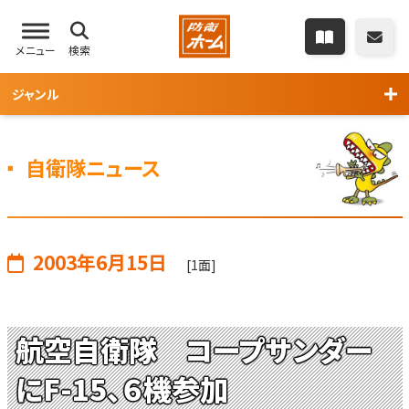
メニュー
検索
ジャンル
自衛隊ニュース
2003年6月15日
[1面]
航空自衛隊 コープサンダー
にF-15、６機参加