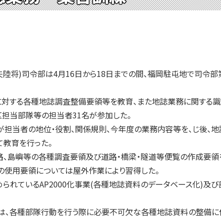
陸将)司令部は4月16日から18日までの間、福岡駐屯地で司令部
対する各種地誌調査整備要領等を教育、また地誌業務に関する識
担当部隊等の担当者31名が参加した。
担当者の地位・役割、関係規則、今年度の業務内容等を、じ後、地
て教育を行った。
路、島嶼等の各種調査要領及び道路・橋梁・隧道等便覧の作成要
の使用要領については屋外作業により習得した。
れているAP2000化事業(各種地誌資料のデータベース化)及
、各種部隊行動を行う際に必要不可欠な各種地誌資料の整備に係わ