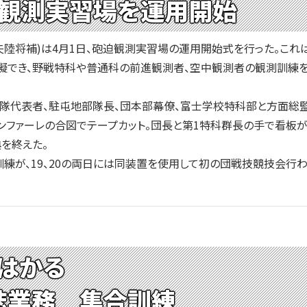
迫観測実習場を運用開始
陸将補)は4月1日、砲迫観測実習場の運用開始式を行った。これ
擬でき、野戦特科や普通科の前進観測者、空中観測者の観測訓練
隊代表者、駐屯地部隊長、団本部幕僚、富士学校特科部と方面総監
ンファーレの合図でテープカット。団長と第1特科群長の手で看板
を終えた。
が、19、20の両日には同装置を使用して初の団戦技競技会行わ
はかる
誌業務 集合訓練