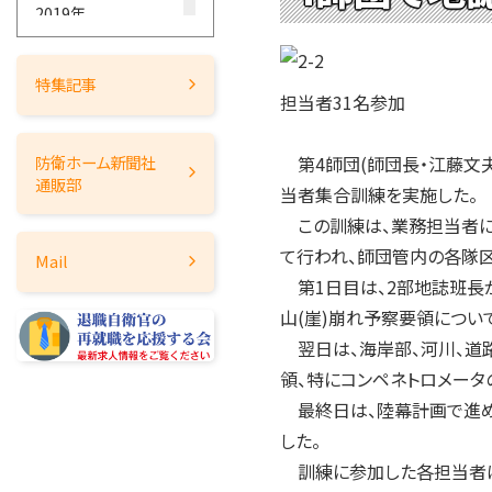
2019年
2018年
2017年
特集記事
担当者31名参加
2016年
2015年
第4師団(師団長・江藤文夫
防衛ホーム
新聞社
2014年
通販部
当者集合訓練を実施した。
2013年
この訓練は、業務担当者に
2012年
て行われ、師団管内の各隊区
Mail
2011年
第1日目は、2部地誌班長が
2010年
山(崖)崩れ予察要領につい
2009年
翌日は、海岸部、河川、道
2008年
領、特にコンペネトロメータ
2007年
最終日は、陸幕計画で進めら
2006年
した。
2005年
訓練に参加した各担当者は