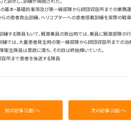
」と訓示し、訓練が開始された。
の基本・基礎的事項及び第一線部隊から師団収容所までの業務運
からの患者救出訓練、ヘリコプターへの患者搭載訓練を実際の戦車
練する隊員もいて、戦車乗員の救出時では、乗員に戦車部隊の行
練では、大量患者発生時の第一線部隊から師団収容所までの治療
隊衛生隊員は意欲に満ち、その目は終始輝いていた。
収容所まで患者を後送する隊員
前の記事（1面）へ
次の記事（3面）へ