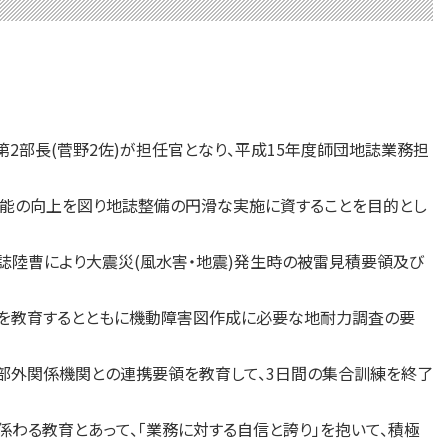
第2部長(菅野2佐)が担任官となり、平成15年度師団地誌業務担
能の向上を図り地誌整備の円滑な実施に資することを目的とし
誌陸曹により大震災(風水害・地震)発生時の被雷見積要領及び
領を教育するとともに機動障害図作成に必要な地耐力調査の要
び部外関係機関との連携要領を教育して、3日間の集合訓練を終了
る教育とあって、「業務に対する自信と誇り」を抱いて、積極