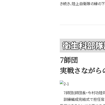
き続き、陸上自衛隊の縁の
衛生科部隊
7師団
実戦さながら
7師団(師団長・今村功陸将
訓練編成完結式で担任官(