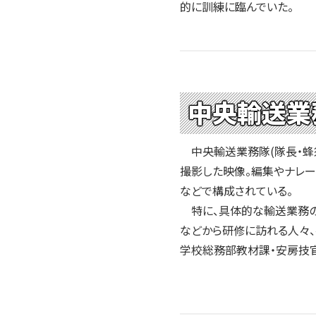
2004年
的に訓練に臨んでいた。
2003年
2002年
2001年
中央輸送業
中央輸送業務隊(隊長・蜂須
撮影した映像。編集やナレー
などで構成されている。
特に、具体的な輸送業務の
などから研修に訪れる人々、
学校総務部教材課・安房技