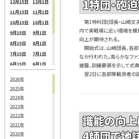
1特団・砲
12月15日
12月1日
11月15日
11月1日
第1特科団(団長・山崎文夫
10月15日
10月1日
内で実戦場に近い環境を模
9月15日
9月1日
向上が期待される。
8月15日
8月1日
開始式は、山崎団長、各部
7月15日
7月1日
なか行われた。高らかなファ
6月15日
6月1日
披露、訓練要領を示して式典
翌2日に各部隊観測者の訓練
5月15日
5月1日
2026年
4月15日
4月1日
2025年
3月15日
3月1日
2024年
2月15日
2月1日
2023年
2022年
識能の向上
1月15日
1月1日
2021年
4師団で地
2020年