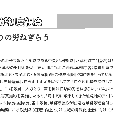
が初度視察
りの労ねぎらう
一の地形情報専門部隊である中央地理隊(隊長・紫村敬二1陸佐)
幕僚の出迎えを受け東立川駐屯地に到着。本部庁舎2階運用室で
紙地図・電子地図・画像解析)等の作成・印刷・補給等を行ってい
、先崎陸幕長自ら両手両足を駆使してアナログ図化機を操作して図
している隊員一人ひとりに声を掛け日頃の労をねぎらい、つぶさに
写真撮影を実施したあと、3月中旬に飛来してきた駐屯地のアイド
んで、隊長、副隊長、各中隊長、業務隊長らが駐屯地業務隊糧食班
務における技術の錬磨・向上と、21世紀の情報化社会に向けて大