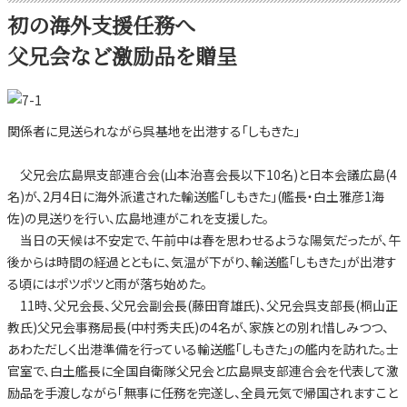
初の海外支援任務へ
父兄会など激励品を贈呈
関係者に見送られながら呉基地を出港する「しもきた」
父兄会広島県支部連合会(山本治喜会長以下10名)と日本会議広島(4
名)が、2月4日に海外派遣された輸送艦「しもきた」(艦長・白土雅彦1海
佐)の見送りを行い、広島地連がこれを支援した。
当日の天候は不安定で、午前中は春を思わせるような陽気だったが、午
後からは時間の経過とともに、気温が下がり、輸送艦「しもきた」が出港す
る頃にはポツポツと雨が落ち始めた。
11時、父兄会長、父兄会副会長(藤田育雄氏)、父兄会呉支部長(桐山正
教氏)父兄会事務局長(中村秀夫氏)の4名が、家族との別れ惜しみつつ、
あわただしく出港準備を行っている輸送艦「しもきた」の艦内を訪れた。士
官室で、白土艦長に全国自衛隊父兄会と広島県支部連合会を代表して激
励品を手渡しながら「無事に任務を完遂し、全員元気で帰国されますこと