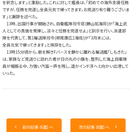
を祈念します」と激励した。これに対して艦長は、「初めての海外支援任務
ですが、任務を完遂し全員元気で帰ってきます。お見送り有り難うございま
す」と謝辞を述べた。
13時、出国行事が開始され、自衛艦隊司令官(勝山拓海将)が「海上武
人としての真価を発揮し、淡々と任務を完遂せよ」と訓示を行い、派遣部
隊を代表して、第1輸送隊司令(椋尾康広1海佐)が「3月末には、
全員元気で帰ってきます」と挨拶をした。
13時15分頃から、舫を解きFバースを静かに離れる輸送艦「しもきた」
は、家族など見送りに訪れた者が日の丸の小旗を、整列した海上自衛隊
員が帽振る中、力強い汽笛一声を残し、遥かインド洋へと向かい出港して
いった。
前の記事（6面）へ
次の記事（8面）へ