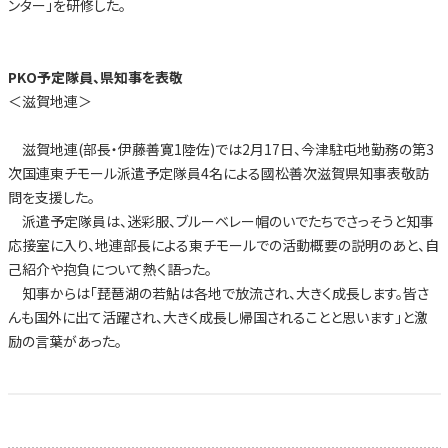
ンター」を研修した。
PKO予定隊員、県知事を表敬
＜滋賀地連＞
滋賀地連(部長・伊藤善寛1陸佐)では2月17日、今津駐屯地勤務の第3
次国連東チモール派遣予定隊員4名による國松善次滋賀県知事表敬訪
問を支援した。
派遣予定隊員は、迷彩服、ブルーベレー帽のいでたちでさっそうと知事
応接室に入り、地連部長による東チモールでの活動概要の説明のあと、自
己紹介や抱負について熱く語った。
知事からは「琵琶湖の若鮎は各地で放流され、大きく成長します。皆さ
んも国外に出て活躍され、大きく成長し帰国されることと思います」と激
励の言葉があった。