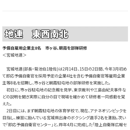
地連 東西南北
予備自雇用企業主8名 市ヶ谷、朝霞を部隊研修
＜宮城地連＞
宮城地連(部長・菊池伯1陸佐)は2月14日、15日の2日間、今年3月初め
て即応予備自衛官を採用予定の企業4社を含む予備自衛官等雇用企業
主等8名を招聘し、市ヶ谷と朝霞駐屯地の部隊研修を実施した。
初日に、市ヶ谷駐屯地の記念館を見学、東京裁判や三島由紀夫事件な
どの説明を聞き実際に自分の目で現場を確かめて研修者一同感動を覚
えた。
2日目には、まず朝霞駐屯地の体育学校で、現在、アテネオリンピックを
目指し、練習に励んでいる宮城県出身のボクシング選手2名を激励。次い
で「即応予備自衛官センター」と、昨年4月に完成した「陸上自衛隊広報セ