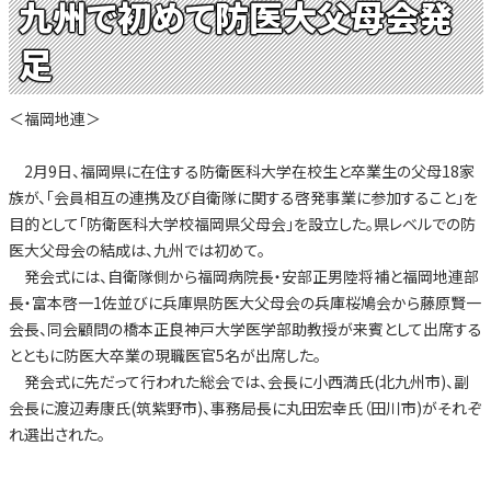
九州で初めて防医大父母会発
足
＜福岡地連＞
2月9日、福岡県に在住する防衛医科大学在校生と卒業生の父母18家
族が、「会員相互の連携及び自衛隊に関する啓発事業に参加すること」を
目的として「防衛医科大学校福岡県父母会」を設立した。県レベルでの防
医大父母会の結成は、九州では初めて。
発会式には、自衛隊側から福岡病院長・安部正男陸将補と福岡地連部
長・富本啓一1佐並びに兵庫県防医大父母会の兵庫桜鳩会から藤原賢一
会長、同会顧問の橋本正良神戸大学医学部助教授が来賓として出席する
とともに防医大卒業の現職医官5名が出席した。
発会式に先だって行われた総会では、会長に小西満氏(北九州市)、副
会長に渡辺寿康氏(筑紫野市)、事務局長に丸田宏幸氏（田川市)がそれぞ
れ選出された。