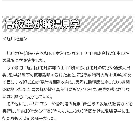
高校生が職場見学
＜旭川地連＞
旭川地連(部長・古本和彦1陸佐)は2月5日、旭川明成高校2年生12名
の職場見学を実施した。
まず最初に旭川駐屯地広報の田中1尉から、駐屯地の広さや勤務人員
数、駐屯部隊等の概要説明を受けたあと、第2高射特科大隊を見学。初め
て目にする87式自走高射機関砲を前に、実際に操縦席に座ったり、機関
砲に触ったりと、雪の舞い散る真冬日にもかかわらず、寒さを感じさせな
いほど熱心に見学していた。
その他にも、ヘリコプターや管制塔の見学、衛生隊の救急法教育などを
実習し、午前10時から午後3時まで、たっぷり5時間かけた職場見学に生
徒たちも大満足の様子だった。