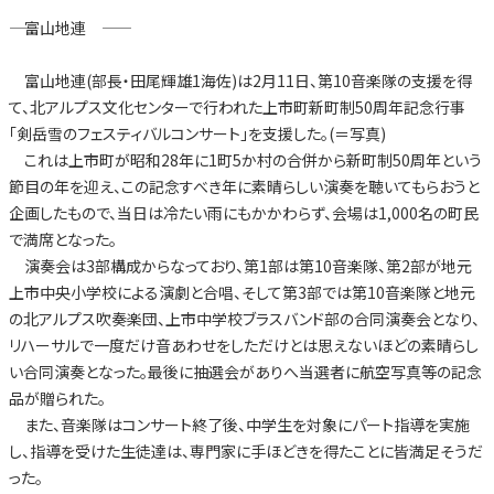
―― 富山地連 ――
富山地連(部長・田尾輝雄1海佐)は2月11日、第10音楽隊の支援を得
て、北アルプス文化センターで行われた上市町新町制50周年記念行事
「剣岳雪のフェスティバルコンサート」を支援した。(＝写真)
これは上市町が昭和28年に1町5か村の合併から新町制50周年という
節目の年を迎え、この記念すべき年に素晴らしい演奏を聴いてもらおうと
企画したもので、当日は冷たい雨にもかかわらず、会場は1,000名の町民
で満席となった。
演奏会は3部構成からなっており、第1部は第10音楽隊、第2部が地元
上市中央小学校による演劇と合唱、そして第3部では第10音楽隊と地元
の北アルプス吹奏楽団、上市中学校ブラスバンド部の合同演奏会となり、
リハーサルで一度だけ音あわせをしただけとは思えないほどの素晴らし
い合同演奏となった。最後に抽選会がありへ当選者に航空写真等の記念
品が贈られた。
また、音楽隊はコンサート終了後、中学生を対象にパート指導を実施
し、指導を受けた生徒達は、専門家に手ほどきを得たことに皆満足そうだ
った。