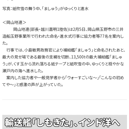
写真：紙吹雪の舞う中、「ましゅう」がゆっくりと進水
＜岡山地連＞
岡山地連(部長・越川嘉明1陸佐)は2月5日、岡山県玉野市の三井
造船玉野事業所で行われた命名・進水式行事に協力者等77名を案内し
た。
行事では、小島敏男政務官により補給艦「ましゅう」と命名されたあと、
最大の見せ場である最後の支綱を切断、13,500tの最大補給艦「ましゅ
う」が、くす玉から流れ落ちる紙テープと紙吹雪の中、ゆっくりと穏やかな
瀬戸内の海へ進水した。
案内した協力者や一般見学者から「ウォーすごいな～」「こんなの初め
てや～」と感激の声が上がっていた。
輸送艦「しもきた」、インド洋へ