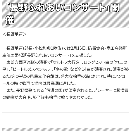
「長野ふれあいコンサート」開
催
＜長野地連＞
長野地連(部長・小松和典1陸佐)では2月15日、防衛協会・商工会議所
主催の第4回「長野ふれあいコンサート」を支援した。
東部方面音楽隊の演奏で「ウルトラ大行進」、ロングヒット曲の「地上の
星」、「ビートルズスペシャル」、「冬の歌」など全14曲が演奏され、演奏が終
るたびに会場の県民文化会館は、盛大な拍手の渦に包まれ、特にアンコ
ールの時は歓声で場内は最高潮に達した。
また、長野県歌である「信濃の国」が演奏されると、プレーヤーと超満員
の観衆が大合唱、終了後も拍手は鳴りやまなかった。