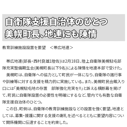
自衛隊支援自治体のひとつ
美幌町長、地連にも陳情
教育訓練施設設置を要望 ＜帯広地連＞
帯広地連(部長・西村良雄1陸佐)は2月18日、陸上自衛隊美幌駐屯部
隊充実整備期生会(美幌町長以下9名)による陳情を地連本部で受けた。
美幌町は、自衛隊への協力として町民が一体になり、自衛隊の諸行事
や訓練等に対する支援を精力的に実施している。また、美幌町民会館入り
口には「美幌駐屯地の存置 部隊強化充実を!!」と訴える横断幕を掲げ
て、町民に自衛隊設置の必要性を明確にするなど、管内でも有数な自衛
隊支援自治体のひとつ。
この日、町側は、自衛隊の教育訓練施設などの設置を強く要望。地連と
しては、募集・援護に関する支援の謝礼を述べるとともに要望内容につい
て関係機関に伝達することを約束した。