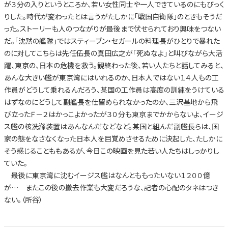
が３分の入りというところか、若い女性同士や一人できているのにもびっく
りした。時代が変わったとは言うがたしかに「戦国自衛隊」のときもそうだ
った。ストーリーも人のつながりが最後まで伏せられており興味をつない
だ。「沈黙の艦隊」ではスティーブン・セガールの料理長がひとりで暴れた
のに対してこちらは先任伍長の真田広之が「死ぬなよ」と叫びながら大活
躍、東京の、日本の危機を救う。観終わった後、若い人たちと話してみると、
あんな大きい艦が東京湾にはいれるのか、日本人ではない１４人もの工
作員がどうして乗れるんだろう、某国の工作員は高度の訓練をうけている
はずなのにどうして副艦長を仕留められなかったのか、三沢基地から飛
び立ったＦ－２はかっこよかったが３０分も東京までかからないよ、イージ
ス艦の核洗滌装置はあんなんだなどなど。某国と組んだ副艦長らは、国
家の態をなさなくなった日本人を目覚めさせるために決起した、たしかに
そう感じることももあるが、今日この映画を見た若い人たちはしっかりし
ていた。
最後に東京湾に沈むイージス艦はなんとももったいない１２００億
が… またこの後の撤去作業も大変だろうな、記者の心配のタネはつき
ない。（所谷）