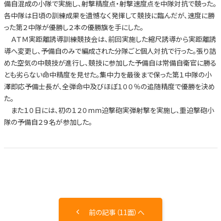
備自混成の小隊で実施し、射撃精度点・射撃速度点を中隊対抗で競った。
各中隊は日頃の訓練成果を遺憾なく発揮して競技に臨んだが、速度に勝
った第２中隊が優勝し２本の優勝旗を手にした。
ＡＴＭ実距離誘導訓練競技会は、前回実施した縮尺誘導から実距離誘
導へ変更し、予備自のみで編成された分隊ごと個人対抗で行った。張り詰
めた空気の中競技が進行し、競技に参加した予備自は常備自衛官に勝る
とも劣らない命中精度を見せた。集中力を最後まで保った第１中隊の小
澤即応予備士長が、全弾命中及びほぼ１００％の追随精度で優勝を決め
た。
また１０日には、初の１２０mm迫撃砲実弾射撃を実施し、重迫撃砲小
隊の予備自２９名が参加した。
前の記事（11面）へ