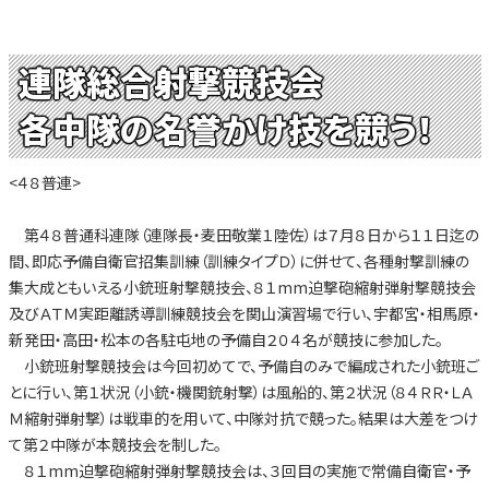
連隊総合射撃競技会
各中隊の名誉かけ技を競う！
<４８普連>
第４８普通科連隊（連隊長・麦田敬業１陸佐）は７月８日から１１日迄の
間、即応予備自衛官招集訓練（訓練タイプＤ）に併せて、各種射撃訓練の
集大成ともいえる小銃班射撃競技会、８１mm迫撃砲縮射弾射撃競技会
及びＡＴＭ実距離誘導訓練競技会を関山演習場で行い、宇都宮・相馬原・
新発田・高田・松本の各駐屯地の予備自２０４名が競技に参加した。
小銃班射撃競技会は今回初めてで、予備自のみで編成された小銃班ご
とに行い、第１状況（小銃・機関銃射撃）は風船的、第２状況（８４ＲＲ・ＬＡ
Ｍ縮射弾射撃）は戦車的を用いて、中隊対抗で競った。結果は大差をつけ
て第２中隊が本競技会を制した。
８１mm迫撃砲縮射弾射撃競技会は、３回目の実施で常備自衛官・予