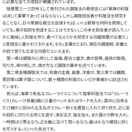
に必要な全ての項目が網羅されています。
陸普第三一三四号として発刊された調理法の巻頭言には「軍隊の料理
は決して豪華であってはならない。しかし調理担当者が料理法を研究す
ることなく、日々単調な献立を反復すれば、いくら新鮮な材料を使用して
いても、軍の目的を完遂することはできない。この本を担当者が読んで、い
かに美味しく料理を作り、食べてもらうかを研究する切磋琢磨が必要だ」
と巻頭言に書かれております。その」言葉のとおり、現在の調理師、栄養士
の目で見ても立派な内容だといえます。
第一章は調理の心得として塩梅、配合と盛方、食の習慣、器具の取扱、
切り方、串の刺し方、焼き方など調理の基本を述べています。
第二章各種調理法では、和食の主食、副食、洋食が、第三章では麺類、
第四章は菓子類について、数十種類の料理のレシピが事細かに記述され
ています。
例えば、海軍で有名なカレーライスについて陸軍料理法では「カレーラ
イス(カレー汁掛飯)鍋に少量のヘットまたはラードを入れ、其中に出来る
だけ細かに刻みたる玉ねぎとカレー粉とを適宜に入れて好く炊き、之に采
の目形に切りたる肉とを混ぜ、湯を注ぎ、塩を加え、また僅かの酢を入れ、
一時間ほど煮るなり。之を飯に注けて用いるなり。飯はかなり硬目に炊く
を可とする」といった具合です。