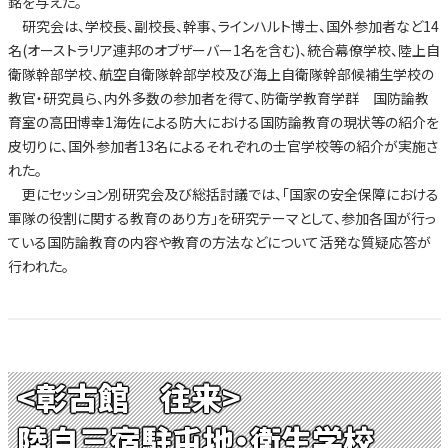
銘を与えた。
研究会は、学校長、副校長、幹事、ラインハルト博士、国外参加者など14
名(オーストラリア連邦のオブザーバー1名を含む)、統合幕僚学校、陸上自
衛隊幹部学校、航空自衛隊幹部学校及び海上自衛隊幹部候補生学校の
教官・研究員ら、内外多数の参加者を得て、防衛学教育学群 国防論教
育室の高田博幸1海佐による防大における国防論教育の現状等の紹介を
皮切りに、国外参加者13名によるそれぞれの士官学校等の紹介が実施さ
れた。
更にセッション別研究会及び総括討議では、「国家の安全保障における
軍隊の役割に関する教育のあり方」を研究テーマとして、参加各国が行っ
ている国防論教育の内容や教育の方法などについて活発な質疑応答が
行われた。
<彰古館 往来>
陸自三宿駐屯地・衛生学校