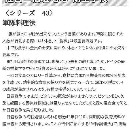
〈シリーズ 43〉
軍隊料理法
「腹が減っては戦が出来ない」という言葉があります。軍隊に限らず大
人数が行動する際には「休息」と「食事」は最重要課題です。
中でも食事は全員の士気に関わり、休息とともに体力回復に不可欠な
要素です。
また明治時代の陸軍では、脚気という未知の敵と戦うため、ドイツの最
新の栄養学を中心に兵食の研究は盛んに行われていました。
一回の食事のカロリー計算から、食材に含まれる栄養素の成分分析表
を作成して、効率的な食事の採り方を研究する一方で、調理の現場で、そ
の成果が生かされるよう、各種の指導をしておりました。
日露戦争ではまだ、ビタミンの概念がありませんので、ビタミンB1の欠
乏に起因する脚気は撲滅には至りませんでしたが、米と麦の混合食で何と
か日露戦争を乗り切りました。
日露戦争の終戦処理も終わる明治43年(1910)、画期的な教育資料が
陸軍省から発刊されました。これが今回ご紹介する「軍隊調理法」で、調理