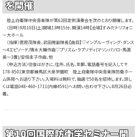
を開催
陸上白衛隊中央音楽隊が第62回定例演奏会を次のとおり開催します。
〈日時〉9月10日(土)開場13時15分、開演14時【会場】すみだトリフォニ
ー大ホール
〈指揮〉菅原茂隊長、武田晃副隊長【曲目】▽インプルーヴィング・ダンス
～4エピソード/情水大輔作曲▽プリズム・ラプソディ(マリンバソロ・馬渡
英一3曹)/安倍圭子作曲、他
〈申込方法〉往復はがきに、住所、氏名、年齢、電話番号を記入して〒
178-8501東京都練馬区大泉学園町 陸上自衛隊中央音楽隊防衛ホー
ム係宛へお送り下さい。入場料は無料で、抽選で50名を招待します。詳し
くは電話048・460・1711(内線4591)へお問い合わせ下さい。8月26日必
着。
第10回国際防衛学セミナー開