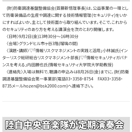
(財)防衛調達基盤整備協会(首藤新悟理事長)は、公益事業の一環とし
て防衛装備品の生産や調達に関する技術情報管理(セキュリティ)をいか
にすればよいか、主として技術面から取り組んでいます。そこで、これから
のセキュリティのあり方を考える講演会を次のとおり開催します。
〈日時〉9月2日(金)13時30分～16時30分
〈会場〉グランドヒル市ヶ谷3階(瑠璃の間)
〈演題・講師〉▽「情報リスクマネジメントの実践と活用」小林誠氏(イン
ターリスク総研総合リスクマネジメント部長)▽「情報セキュリティガバナ
ンスを考える」内田勝也氏(情報セキュリティ大学院大学助教授)
〈連絡先〉入場は無料で、聴講の申込みは8月26日(金)までに、(財)防衛
調達基盤整備協会第一事業部(電話03・3358・8754 FAX03・3358・
8735メールhozen@bsk2000.com)へ連絡下さい。
陸自中央音楽隊が定期演奏会