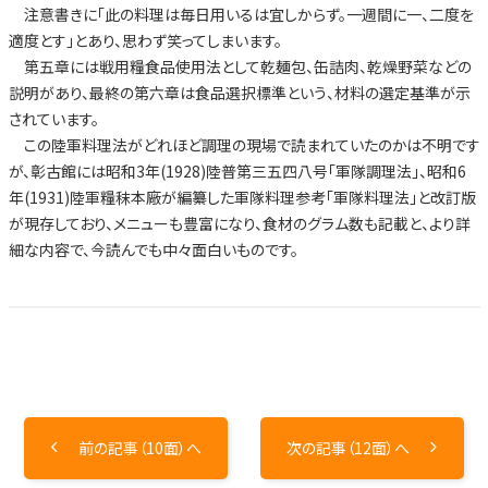
注意書きに「此の料理は毎日用いるは宜しからず。一週間に一、二度を
適度とす」とあり、思わず笑ってしまいます。
第五章には戦用糧食品使用法として乾麺包、缶詰肉、乾燥野菜などの
説明があり、最終の第六章は食品選択標準という、材料の選定基準が示
されています。
この陸軍料理法がどれほど調理の現場で読まれていたのかは不明です
が、彰古館には昭和3年(1928)陸普第三五四八号「軍隊調理法」、昭和6
年(1931)陸軍糧秣本廠が編纂した軍隊料理参考「軍隊料理法」と改訂版
が現存しており、メニューも豊富になり、食材のグラム数も記載と、より詳
細な内容で、今読んでも中々面白いものです。
前の記事（10面）へ
次の記事（12面）へ