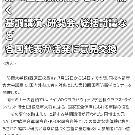
く
基調講演、研究会、総括討議な
ど
各国代表が活発に意見交換
<防大>
防衛大学校(西原正校長)は、7月12日から14日までの間、同校本部庁
舎大会議室で、国内外参加者を対象とした第10回国際防衛学セミナーを
開催した。
同セミナーの冒頭では、ドイツのクラウゼヴィッツ学会長クラウス・ライ
ンハルト博士(退役陸軍大将)による「国家安全保障における軍隊の役割
－－その変化を踏まえて」と題する基調講演が行われた。同博士の元
NATO中欧連合軍司令官・KFOR司令官等としての豊富な実体験に裏打
ちされた幅広い研究と考察に基づく含蓄に富む論及は、参加者に深い感