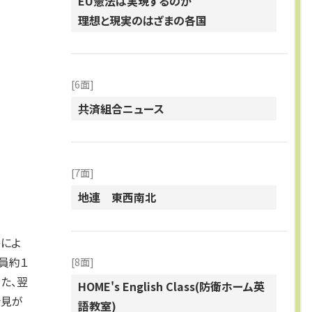
EU憲法は実現するのか
理想と現実のはざまの各国
[6面]
共済組合ニュース
[7面]
地連 東西南北
によ
員約１
[8面]
た、翌
HOME's English Class(防衛ホーム英
会見が
語教室)