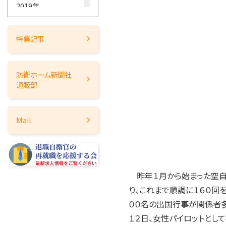
2019年
2018年
2017年
特集記事
2016年
2015年
防衛ホーム
新聞社
2014年
通販部
2013年
2012年
Mail
2011年
2010年
2009年
2008年
昨年１月から始まった空自
2007年
り、これまで順調に１６０回
2006年
００名の出国行事が関係者多
2005年
１２日、女性パイロットとし