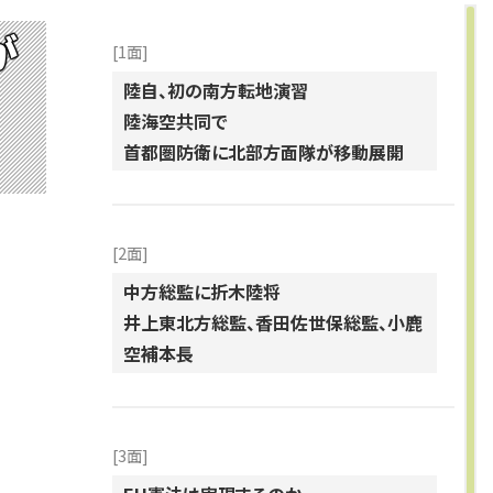
が
[1面]
陸自、初の南方転地演習
陸海空共同で
首都圏防衛に北部方面隊が移動展開
[2面]
中方総監に折木陸将
井上東北方総監、香田佐世保総監、小鹿
空補本長
[3面]