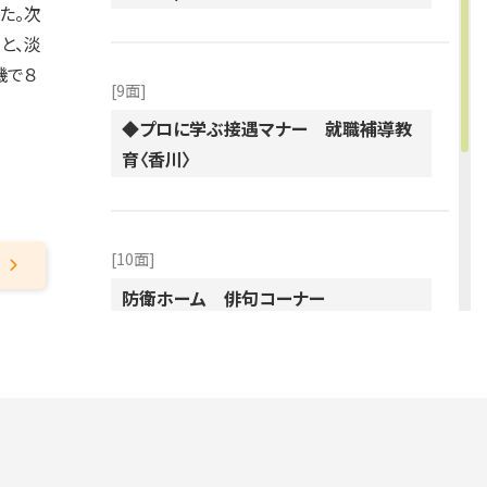
た。次
と、淡
機で８
[9面]
◆プロに学ぶ接遇マナー 就職補導教
育〈香川〉
[10面]
防衛ホーム 俳句コーナー
[12面]
雪月花