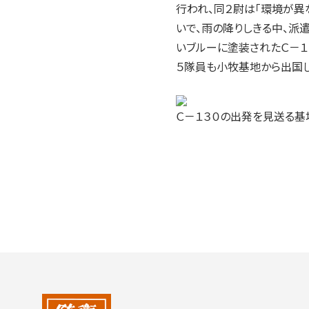
2004年
行われ、同２尉は「環境が異
2003年
いで、雨の降りしきる中、派
2002年
いブルーに塗装されたＣ－１
2001年
５隊員も小牧基地から出国し
Ｃ－１３０の出発を見送る