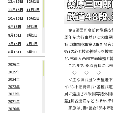
桑原三四郎
12月15日
12月1日
11月15日
11月1日
武道４８段、
10月15日
10月1日
9月15日
9月1日
第８師団司令部付隊保安警
8月15日
8月1日
周年記念行事並びに大韓民
7月15日
7月1日
特に韓国陸軍第２軍司令官
術」の心と技の神髄っを披露
6月15日
6月1日
ど、林直人西部方面総監と
5月15日
5月1日
2026年
これまで、桑原曹長には部
4月15日
4月1日
2025年
◇ ◇ ◇
3月15日
3月1日
2024年
＜主な演武歴＞天皇陛下・
2月15日
2月1日
イベント招待演武・各種武
2023年
員に選抜され米国等諸外国に
2022年
1月15日
1月1日
蔵」解説出演などのほか、テ
2021年
家族は、妻・長女「熊本市役
2020年