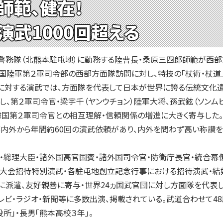
師範、健在！
演武1000回超える
務隊（北熊本駐屯地）に勤務する陸曹長・桑原三四郎師範が西部
国陸軍第２軍司令部の西部方面隊訪問に対し、特技の「杖術・杖道
に対する演武では、方面隊を代表して日本が世界に誇る伝統文化遺
し、第２軍司令官・梁宇千（ヤンウチョン）陸軍大将、孫武鉉（ソン
韓国第２軍司令官との相互理解・信頼関係の増進に大きく寄与した。
内外から年間約60回の演武依頼があり、内外を問わず高い称讃を
総理大臣・諸外国高官国賓・諸外国司令官・防衛庁長官・統合幕僚
道大会招待特別演武・各駐屯地創立記念行事における招待演武・結
派遣、友好親善に寄与・世界24ヵ国武官団に対し方面隊を代表し特
レビ・ラジオ・新聞等に多数出演、掲載されている。武道合わせて48
所」・長男「熊本高校３年」。