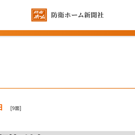
日
[9面]