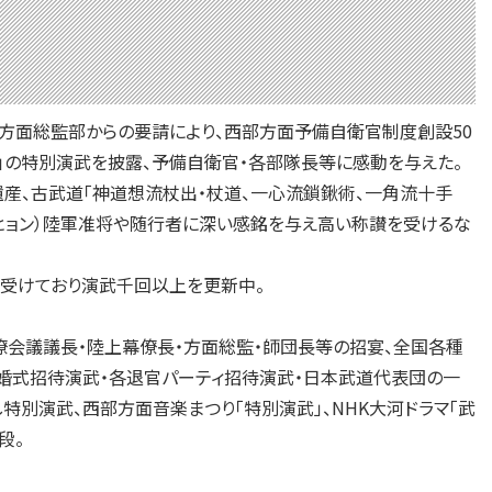
方面総監部からの要請により、西部方面予備自衛官制度創設50
」の特別演武を披露、予備自衛官・各部隊長等に感動を与えた。
産、古武道「神道想流杖出・杖道、一心流鎖鍬術、一角流十手
ムヒョン）陸軍准将や随行者に深い感銘を与え高い称讃を受けるな
受けており演武千回以上を更新中。
会議議長・陸上幕僚長・方面総監・師団長等の招宴、全国各種
婚式招待演武・各退官パーティ招待演武・日本武道代表団の一
別演武、西部方面音楽まつり「特別演武」、NHK大河ドラマ「武
段。