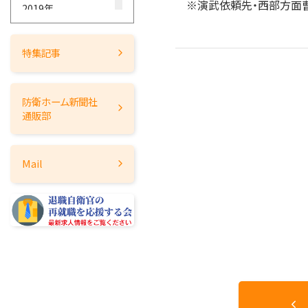
※演武依頼先・西部方面曹
2019年
2018年
2017年
特集記事
2016年
2015年
防衛ホーム
新聞社
2014年
通販部
2013年
2012年
Mail
2011年
2010年
2009年
2008年
2007年
2006年
2005年