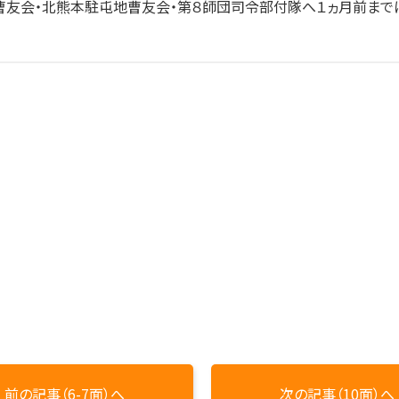
友会・北熊本駐屯地曹友会・第８師団司令部付隊へ１ヵ月前までに
前の記事（6-7面）へ
次の記事（10面）へ