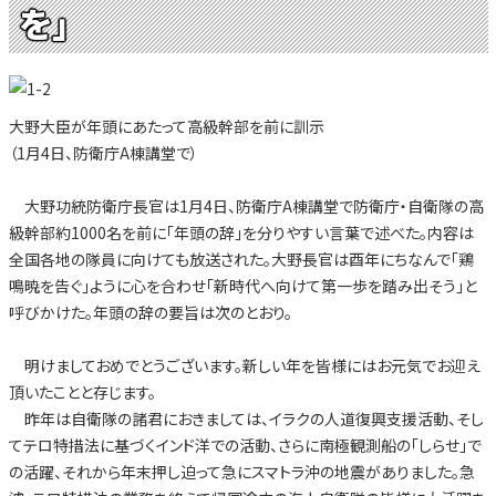
を」
大野大臣が年頭にあたって高級幹部を前に訓示
（1月4日、防衛庁A棟講堂で）
大野功統防衛庁長官は1月4日、防衛庁A棟講堂で防衛庁・自衛隊の高
級幹部約1000名を前に「年頭の辞」を分りやすい言葉で述べた。内容は
全国各地の隊員に向けても放送された。大野長官は酉年にちなんで「鶏
鳴暁を告ぐ」ように心を合わせ「新時代へ向けて第一歩を踏み出そう」と
呼びかけた。年頭の辞の要旨は次のとおり。
明けましておめでとうございます。新しい年を皆様にはお元気でお迎え
頂いたことと存じます。
昨年は自衛隊の諸君におきましては、イラクの人道復興支援活動、そし
てテロ特措法に基づくインド洋での活動、さらに南極観測船の「しらせ」で
の活躍、それから年末押し迫って急にスマトラ沖の地震がありました。急