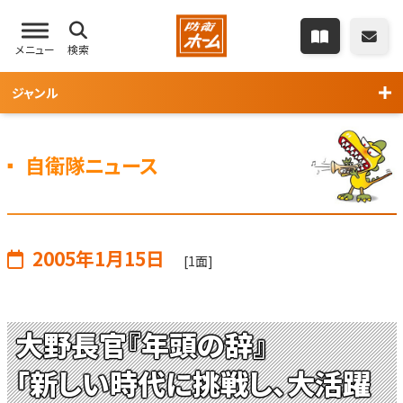
メニュー
検索
ジャンル
自衛隊ニュース
2005年1月15日
[1面]
大野長官『年頭の辞』
「新しい時代に挑戦し、大活躍