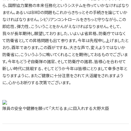
ら、国際協力業務の本来任務化というシステムを作っていかなければなり
ません。あるいはBMDの問題もこれからきちっとその手続きを論じていか
なければなりません。シビリアンコントロールをきちっと守りながら、この
即応性、弾力性、こういうことをかんがえなければなりません。そして、
我々が長年期待し願望しておりました、いよいよ省昇格、防衛庁ではなく
て防衛省としての昇格問題も出て参ります。今年は先程申し上げましたと
おり、酉年であります。この酉がですね、大きな声で、変えようではないか
防衛省に、こういうふうに鳴いてくれることを期待しておるものでございま
す。今年もどうぞ自衛隊の諸官、そして防衛庁の諸君、皆様心を合わせて
新しい時代に挑戦する、そしてどうか今年は皆様にとりまして幸多き年と
なりますように、またご健康に十分注意をされて大活躍をされますよう
に、心からお祈りする次第でございます。
隊員の安全や健勝を願って「大だるま」に目入れする大野大臣