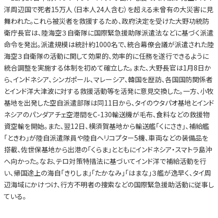
洋周辺国で死者15万人（日本人24人含む）を超える未曾有の大災害に見
舞われた。これら被災者を救援するため、政府決定を受けた大野功統防
衛庁長官は、陸海空３自衛隊に国際緊急援助隊派遣法などに基づく派遣
命令を発出。派遣規模は統計約1000名で、統合幕僚会議が派遣された陸
海空３自衛隊の活動に関して効果的、効率的に任務を遂行できるように
統合調整を実施する体制を初めて確立した。また、大野長官は1月8日か
ら、インドネシア、シンガポール、マレーシア、韓国を歴訪、各国国防関係者
とインド洋大津波に対する救援活動等を活発に意見交換した。一方、小牧
基地を出発した空自派遣部隊は同11日から、タイのウタパオ基地とインド
ネシアのパンダアチェ空港間をC-130輸送機が毛布、食料などの救援物
資空輸を開始。また、翌12日、横須賀基地から輸送艦「くにさき」、補給艦
「ときわ」が陸自派遣隊員や陸自ヘリコプター5機、車両などの装備品を
搭載、佐世保基地から出港の「くらま」とともにインドネシア・スマトラ島沖
へ向かった。なお、テロ対策特措法に基づいてインド洋で補給活動を行
い、帰国途上の海自「きりしま」「たかなみ」「はまな」３艦が逸早く、タイ周
辺海域にかけつけ、行方不明者の捜索などの国際緊急援助活動に従事し
ている。