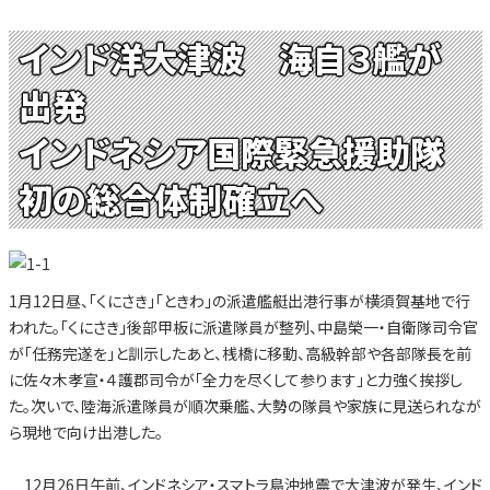
インド洋大津波 海自３艦が
出発
インドネシア国際緊急援助隊
初の総合体制確立へ
1月12日昼、「くにさき」「ときわ」の派遣艦艇出港行事が横須賀基地で行
われた。「くにさき」後部甲板に派遣隊員が整列、中島榮一・自衛隊司令官
が「任務完遂を」と訓示したあと、桟橋に移動、高級幹部や各部隊長を前
に佐々木孝宣・４護郡司令が「全力を尽くして参ります」と力強く挨拶し
た。次いで、陸海派遣隊員が順次乗艦、大勢の隊員や家族に見送られなが
ら現地で向け出港した。
12月26日午前、インドネシア・スマトラ島沖地震で大津波が発生、インド