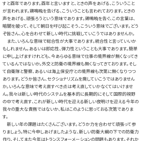
すと酉年であります。酉年と言いますと、ときの声をあげる、こういうこと
が言われます。鶏鳴暁を告げる、こういうことも言われております。ときの
声をあげる、頑張ろうという意味であります。鶏鳴暁を告ぐ、この言葉は、
暗闇を破って、そして朝日を呼び起こそう、こういう意味でございます。どう
ぞ皆さん、心を合わせて新しい時代に挑戦していこうではありませんか。
また、いろんな意味で総合性が大事であります。統合性と言っていいか
もしれません。あるいは即応性、弾力性ということも大事であります。簡単
に申し上げますけれども、今あらゆる意味で仕事の境界線が無くなってき
ているんではないか。外交と防衛の境界線も無くなってきております。そし
て自衛隊と警察、あるいは海上保安庁との境界線も次第に無くなりつつ
あります。どうか皆さん、セクショナリズムを廃していこうではありません
か。いろんな意味で考え直すべき点は考え直していかなくてはいけませ
ん。我々は新しい時代のシステムを基本的に長期的にそして国際的視野
の中で考え直す、これが新しい時代を迎える新しい夜明けを迎える今年の
我々の重大な責務ではないか、私はこのように思っておる次第でありま
す。
新しい年の課題はたくさんございます。どうか力を合わせて頑張って参
りましょう。特に今申しあげましたような、新しい防衛大綱の下での防衛力
作り、そしてまた今年はトランスフォーメーションの問題もあります。それか