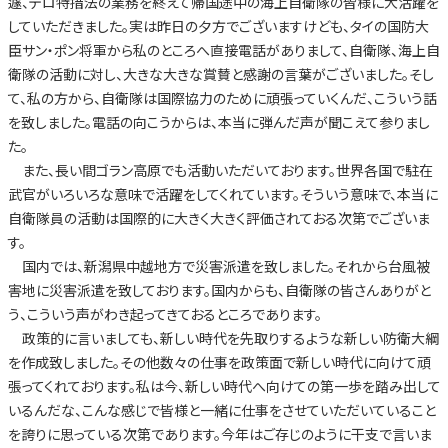
遽、テロ特措法の業務を終えて帰国途中の海上自衛隊の皆様に大活躍を
していただきました。実は昨日の夕方でございますけども、タイの国防大
臣サン・ポン将軍から私のところへ直接電話がありまして、自衛隊、海上自
衛隊の活動に対し、大きな大きな賞賛と感謝の言葉がございました。そし
て、私の方から、自衛隊は国際協力のために頑張っていくんだ、こういう話
を致しました。電話の向こうからは、本当に弾んだ声が聞こえて参りまし
た。
また、長い間ゴラン高原でも活動いただいております。世界各国で駐在
武官がいろいろな意味で活躍をしてくれています。そういう意味で、本当に
自衛隊員の活動は国際的に大きく大きく評価されておる次第でございま
す。
国内では、新潟県中越地方で災害派遣を致しました。それから台風被
害地に災害派遣を致しております。国内からも、自衛隊の皆さんありがと
う、こういう声がわき起ってきておるところであります。
政策的に言いましても、新しい時代を先取りするような新しい防衛大綱
を作成致しました。その他数々の仕事を政策面で新しい時代に向けて頑
張ってくれております。私は今、新しい時代へ向けての第一歩を踏み出して
いるんだな、こんな感じで皆様と一緒に仕事をさせていただいていること
を誇りに思っている次第であります。今年はご存じのように干支で言いま