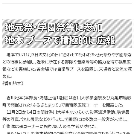
地元祭・学園祭等に参加
地本 ブースで積極的に広報
地本では11月3日の文化の日に合わせて行われた地元祭りや学園祭な
どの行事に参加し、近隣に所在する部隊や音楽隊等の協力を得て募集広
報などを実施した。各会場では自衛隊ブースを設置し、来場者と交流を深
めた。
《香川地本》
香川地本(本部長・溝越正信1陸佐)は香川大学学園祭及び丸亀市綾歌
町で開催された「ふるさとまつり」で自衛隊広報コーナーを開設した。
11月2日から4日の間は香川大学キャンパスで、災害派遣活動、装備品
等の写真パネル展示などを行った。学園祭には多数の一般客が来場し、
自衛隊広報コーナーにも約200人の見学者が訪れた。
また4日には、丸亀市綾歌町の総合文化会館で開催された「菊フェステ