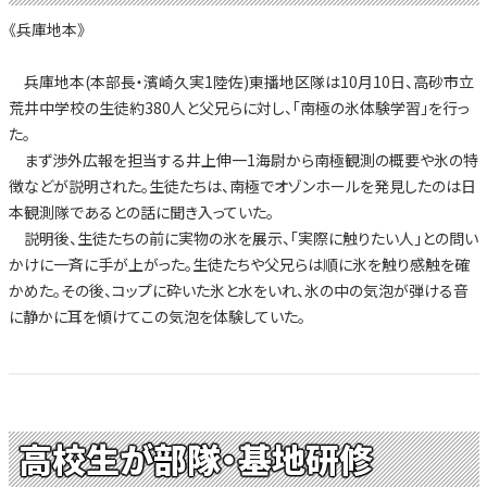
《兵庫地本》
兵庫地本(本部長・濱崎久実1陸佐)東播地区隊は10月10日、高砂市立
荒井中学校の生徒約380人と父兄らに対し、「南極の氷体験学習」を行っ
た。
まず渉外広報を担当する井上伸一1海尉から南極観測の概要や氷の特
徴などが説明された。生徒たちは、南極でオゾンホールを発見したのは日
本観測隊であるとの話に聞き入っていた。
説明後、生徒たちの前に実物の氷を展示、「実際に触りたい人」との問い
かけに一斉に手が上がった。生徒たちや父兄らは順に氷を触り感触を確
かめた。その後、コップに砕いた氷と水をいれ、氷の中の気泡が弾ける音
に静かに耳を傾けてこの気泡を体験していた。
高校生が部隊・基地研修