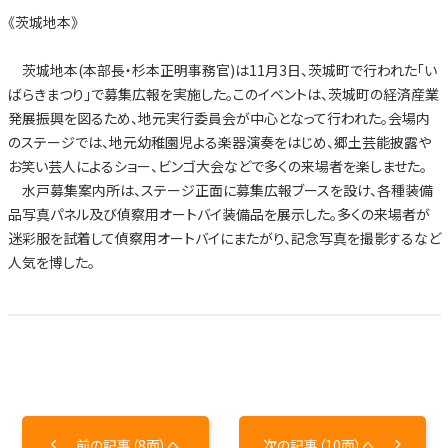
《茨城地本》
茨城地本(本部長・杉本正明事務官)は11月3日、茨城町で行われた「い
ばらきまつり」で募集広報を実施した。このイベントは、茨城町の経済産業
発展振興を図るため、地元実行委員会が中心となって行われた。会場内
のステージでは、地元幼稚園児よる楽器演奏をはじめ、郷土芸能披露や
お笑い芸人によるショー、ビンゴ大会などで多くの来場者を楽しませた。
水戸募集案内所は、ステージ正面に募集広報ブースを設け、各種装備
品写真パネル及び偵察用オートバイ装備品を展示した。多くの来場者が
迷彩服を試着して偵察用オートバイにまたがり、記念写真を撮影するなど
人気を博した。
前の記事（8面）へ
次の記事（10面）へ