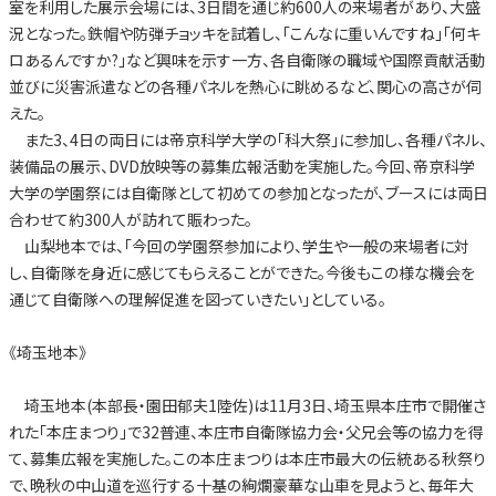
室を利用した展示会場には、3日間を通じ約600人の来場者があり、大盛
況となった。鉄帽や防弾チョッキを試着し、「こんなに重いんですね」「何キ
ロあるんですか?」など興味を示す一方、各自衛隊の職域や国際貢献活動
並びに災害派遣などの各種パネルを熱心に眺めるなど、関心の高さが伺
えた。
また3、4日の両日には帝京科学大学の「科大祭」に参加し、各種パネル、
装備品の展示、DVD放映等の募集広報活動を実施した。今回、帝京科学
大学の学園祭には自衛隊として初めての参加となったが、ブースには両日
合わせて約300人が訪れて賑わった。
山梨地本では、「今回の学園祭参加により、学生や一般の来場者に対
し、自衛隊を身近に感じてもらえることができた。今後もこの様な機会を
通じて自衛隊への理解促進を図っていきたい」としている。
《埼玉地本》
埼玉地本(本部長・園田郁夫1陸佐)は11月3日、埼玉県本庄市で開催さ
れた「本庄まつり」で32普連、本庄市自衛隊協力会・父兄会等の協力を得
て、募集広報を実施した。この本庄まつりは本庄市最大の伝統ある秋祭り
で、晩秋の中山道を巡行する十基の絢爛豪華な山車を見ようと、毎年大