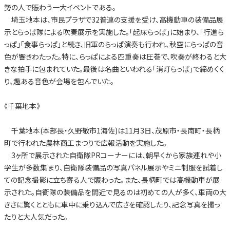
勢の人で賑わう一大イベントである。
埼玉地本は、市民プラザで32普連の支援を受け、高機動車の装備品展
示とらっぱ隊による吹奏展示を実施した。「起床らっぱ」に始まり、「行進ら
っぱ」「食事らっぱ」と続き、旧軍のらっぱ演奏も行われ、秋空にらっぱの音
色が響きわたった。特に、らっぱによる四重奏は圧巻で、吹奏が終わると大
きな拍手に包まれていた。最後は名曲といわれる「消灯らっぱ」で締めくく
り、趣ある音色が会場を包んでいた。
《千葉地本》
千葉地本(本部長・久野敬市1海佐)は11月3日、茂原市・長南町・長柄
町で行われた農林商工まつりで広報活動を実施した。
3ヶ所で展示された自衛隊PRコーナーには、朝早くから家族連れや小
学生が多数集まり、自衛隊装備品の写真パネル展示やミニ制服を試着し
ての記念撮影に立ち寄る人で賑わった。また、長柄町では高機動車が展
示された。自衛隊の装備品を間近で見るのは初めての人が多く、車両の大
きさに驚くとともに車中に乗り込んで広さを確認したり、記念写真を撮っ
たりと大人気だった。