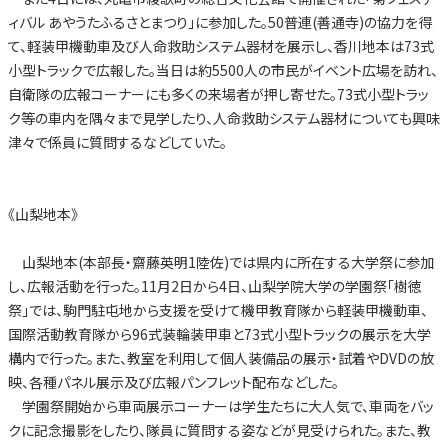
ィバル あやうたふるさとまつり」に参加した。50普連(善通寺)の協力を得
て、軽装甲機動車及び人命救助システム器材を展示し、香川地本は73式
小型トラックで広報した。当日は約5500人の市民がイベント広場を訪れ、
自衛隊の広報コーナーにも多くの来場者が押し寄せた。73式小型トラッ
ク等の車内を隅々まで見学したり、人命救助システム器材についても興味
津々で係員に質問するなどしていた。
《山梨地本》
山梨地本(本部長・齋藤英明1陸佐)では県内に所在する大学祭に参加
し、広報活動を行った。11月2日から4日、山梨学院大学の学園祭「樹徳
祭」では、駒門駐屯地から支援を受けて機甲教育隊から軽装甲機動車、
国際活動教育隊から96式装輪装甲車と73式小型トラックの展示を大学
構内で行った。また、教室を利用して個人装備品の展示・試着やDVDの放
映、各種パネル展示及び広報パンフレット配布などした。
学園祭開始から車両展示コーナーは学生たちに大人気で、車両をバッ
クに記念撮影をしたり、隊員に質問する姿などが見受けられた。また、教