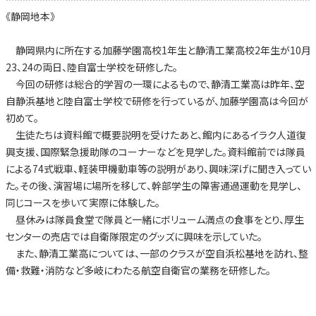
《静岡地本》
静岡県内に所在する加藤学園高校1年生と静清工業高校2年生が10月
23、24の両日、陸自富士学校を研修した。
今回の研修は総合的学習の一環によるもので、静清工業高は昨年、空
自静浜基地と陸自富士学校で研修を行っているが、加藤学園高は今回が
初めて。
生徒たちは資料館で概要説明を受けたあと、館内にあるイラク人道復
興支援、国際緊急援助隊のコーナーなどを見学した。資料館前では隊員
による74式戦車、軽装甲機動車等の説明があり、興味深げに聞き入ってい
た。その後、演習場に場所を移して、幹部学生の障害通過運動を見学し、
同じコースを歩いて実際に体験した。
昼休みは隊員食堂で隊員と一緒にボリューム満点の食事をとり、厚生
センターの売店では自衛隊限定のグッズに興味を示していた。
また、静清工業高については、一部のクラスが空自浜松基地を訪れ、整
備・救難・消防など多岐にわたる航空自衛官の業務を研修した。