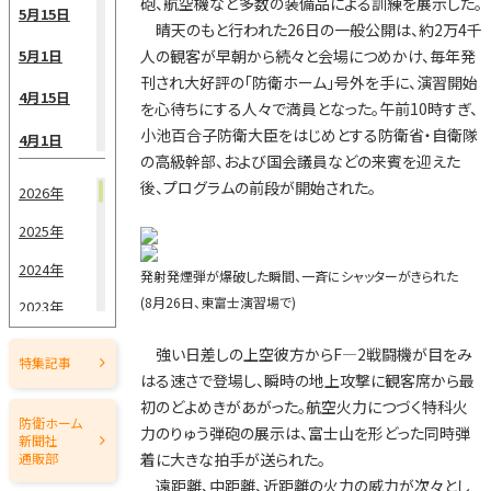
砲、航空機など多数の装備品による訓練を展示した。
5月15日
晴天のもと行われた26日の一般公開は、約2万4千
人の観客が早朝から続々と会場につめかけ、毎年発
5月1日
刊され大好評の「防衛ホーム」号外を手に、演習開始
4月15日
を心待ちにする人々で満員となった。午前10時すぎ、
小池百合子防衛大臣をはじめとする防衛省・自衛隊
4月1日
の高級幹部、および国会議員などの来賓を迎えた
3月15日
後、プログラムの前段が開始された。
2026年
3月1日
2025年
2月15日
2024年
発射発煙弾が爆破した瞬間、一斉にシャッターがきられた
(8月26日、東富士演習場で)
2023年
2月1日
2022年
1月15日
強い日差しの上空彼方からF―2戦闘機が目をみ
特集記事
はる速さで登場し、瞬時の地上攻撃に観客席から最
2021年
1月1日
初のどよめきがあがった。航空火力につづく特科火
2020年
防衛ホーム
力のりゅう弾砲の展示は、富士山を形どった同時弾
新聞社
2019年
着に大きな拍手が送られた。
通販部
遠距離、中距離、近距離の火力の威力が次々とし