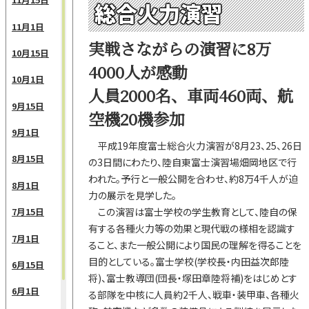
総合火力演習
11月1日
実戦さながらの演習に8万
10月15日
4000人が感動
10月1日
人員2000名、車両460両、航
9月15日
空機20機参加
9月1日
平成19年度富士総合火力演習が8月23、25、26日
8月15日
の3日間にわたり、陸自東富士演習場畑岡地区で行
われた。予行と一般公開を合わせ、約8万4千人が迫
8月1日
力の展示を見学した。
この演習は富士学校の学生教育として、陸自の保
7月15日
有する各種火力等の効果と現代戦の様相を認識す
7月1日
ること、また一般公開により国民の理解を得ることを
目的としている。富士学校(学校長・内田益次郎陸
6月15日
将)、富士教導団(団長・塚田章陸将補)をはじめとす
6月1日
る部隊を中核に人員約2千人、戦車・装甲車、各種火