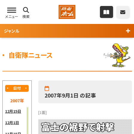
メニュー
検索
ジャンル
自衛隊ニュース
日付
2007年9月1日 の記事
2007年
12月15日
[1面]
12月1日
富士の裾野で射撃
11月15日