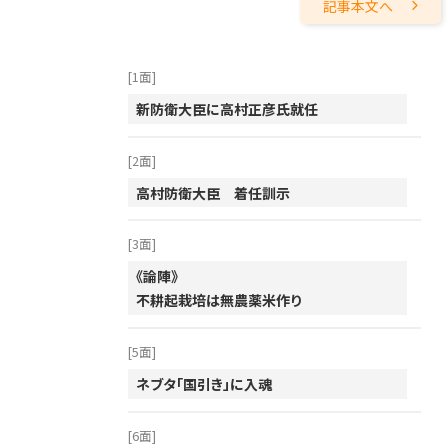
記事本文へ
2005年
2004年
2003年
[1面]
新防衛大臣に高村正彦氏就任
2002年
2001年
[2面]
高村防衛大臣 着任訓示
[3面]
《論陣》
不耕起栽培は無農薬米作り
[5面]
ネブタ「国引き」に入魂
[6面]