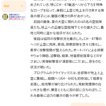
2018年
めされていき、特にCH―47輸送ヘリから下ろす特殊
Mail
2017年
なロープを伝って、身軽に上空と地上を行き来する隊
員の様子には、観客の驚きの声があがった。
2016年
前段の最後、夏の大空に現れたのは5名の空挺隊
2015年
員たち。地上への正確な空挺降下とその雄大さに、着
地と同時に温かな拍手がおくられた。
2014年
後段は協同の攻撃状況を展示した。CH―47等の
2013年
ヘリが上空に飛来、車両、偵察部隊を次々と降ろし、
素早く攻撃態勢が整えられた。オートバイによる偵察
2012年
やりゅう弾砲、迫撃砲、戦車、地雷原処理車などのす
2011年
さまじい実弾射撃音が演習場にこだまし、息をのむ
2010年
状況が続いた。
プログラムのクライマックスは、全部隊が地上と上
2009年
空に集結し、戦闘ヘリAH―64Dも初参加して戦果を
2008年
拡張し、総攻撃が繰り広げられた。発射発煙弾の白
い大きな煙が、爆音とともに目の前に立ちのぼり、こ
2007年
れを最後に迫力の展示の数々が終了した。
2006年