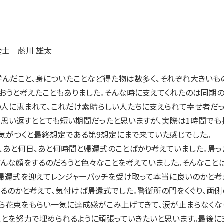
陸士 藤川 雄太
んだこと、身についたことなど得た物は数多く、それぞれ大きいも
おうと考えたこともありました。そんな時に支えてくれたのは同期の
の人に恵まれて、これだけ素晴らしい人たちに支えられて幸せ者だっ
い返すととても短い期間だったと思いますが、実際は1時間でも長
気がつくと最終想定である第9想定にまで来ていた感じでした。
あと何日、あと何時間と帰還式のことばかり考えていました。帰っ
んな顔をするのだろうと色々なことを考えていました。そんなこと
帰還式を迎えてレンジャーバッチを受け取って本当に良いのかと考
るのかと考えて、気付けば帰還式でした。警衛所の門をくぐり、両
ら花束をもらい一気に達成感がこみ上げてきて、涙が止まらなくな
を努力で埋められるように頑張っていきたいと思います。最後に39