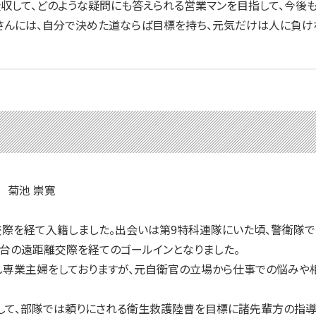
収して、どのような疑問にも答えられる営業マンを目指して、今後
んには、自分で決めた道ならば目標を持ち、元気だけは人に負けな
 菊池 崇寛
交際を経て入籍しました。出会いは第9特科連隊にいた頃、警衛隊
台の遠距離交際を経てのゴールインとなりました。
専業主婦をしておりますが、元自衛官の立場から仕事での悩みや相
て、部隊では頼りにされる衛生救護陸曹を目標に諸先輩方の指導を