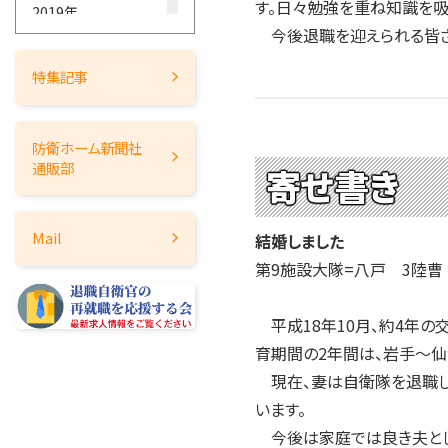
す。日々勉強を重ね知識を吸
2019年
今後退職を迎えられる皆さ
2018年
2017年
特集記事
2016年
2015年
防衛ホーム
新聞社
2014年
通販部
寄せ書き
2013年
2012年
Mail
結婚しました
2011年
第9施設大隊=八戸 3陸曹
2010年
2009年
平成18年10月、約4年の
2008年
育期間の2年間は、岩手～仙
2007年
現在、妻は自衛隊を退職し
2006年
います。
2005年
今後は家庭では良き夫とし