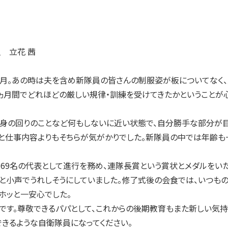
 立花 茜
。あの時は夫を含め新隊員の皆さんの制服姿が板についてなく、見
ヵ月間でどれほどの厳しい規律・訓練を受けてきたかということが
身の回りのことなど何もしないに近い状態で、自分勝手な部分が目
と仕事内容よりもそちらが気がかりでした。新隊員の中では年齢も
9名の代表として進行を務め、連隊長賞という賞状とメダルをいた
」と小声でうれしそうにしていました。修了式後の会食では、いつも
ホッと一安心でした。
す。尊敬できるパパとして、これからの後期教育もまた新しい気持ち
きるような自衛隊員になってください。