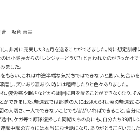
陸曹 坂倉 真実
、非常に充実した3ヵ月を送ることができました。特に想定訓練に
は小隊長からの「レンジャーどうだ?」と言われたのがきっかけです
臨みました。
をもらい、これは中途半端な気持ちではできないと思い、気合いを
琢磨し、笑いあり涙あり、時には喧嘩したりと色々ありました。
れ、疲労感や眠さなどから周囲に目を配ることができなくなり、そ
とができました。帰還式では部隊の人に出迎えられ、涙の帰還式に
間の大切さ、一人でできないことでも皆がいればできること、自分に
育途中、ケガ等で原隊復帰した同期たちの為にも、自分たち39期レ
隊中隊の方々には本当にお世話になり、ありがとうございました。