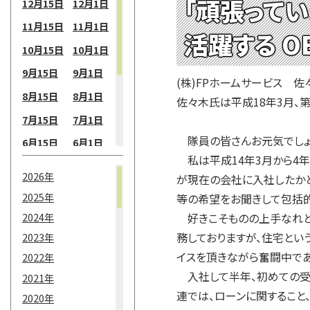
「頑張ってい
12月15日
12月1日
11月15日
11月1日
活躍する O
10月15日
10月1日
9月15日
9月1日
(株)FPホームサービス 佐
8月15日
8月1日
佐々木氏は平成18年3月、
7月15日
7月1日
隊員の皆さんお元気でしょう
6月15日
6月1日
私は平成14年3月から4年
5月15日
5月1日
2026年
が現在の会社に入社したか
4月15日
4月1日
2025年
等の希望をお聞きして包括的
3月15日
3月1日
2024年
好きこそものの上手なれとい
2月15日
2月1日
務しておりますが、住宅とい
2023年
イスを頂きながら奮闘中であ
2022年
1月15日
1月1日
入社して半年、初めての受注
2021年
連では、ローンに関すること
2020年