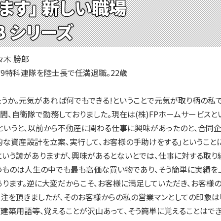
ます」 新しい職場
B シリーズ
々木 勝郎
第9特科連隊を陸士長で任満退職。22歳
か。元気があれば何でもできる!ということで元気が取り柄の私で
間、自衛隊で勤務しておりました。現在は(株)FPホームサービス
というと、以前から不動産に関わる仕事に興味があったのと、合同
な資産設計を立案、実行して、お客様の手助けをする」ということ
う諺がありますが、興味があるとないとでは、仕事に対する取り組
うものは人生の中でも最も高価な買い物であり、そう簡単に実績を
ります。逆に大変だからこそ、お客様に満足していただき、お客様の
を頂きましたが、そのお客様からの私の営業マンとしての印象は「
、建築用語等、覚えることが沢山あって、そう簡単に覚えることはで