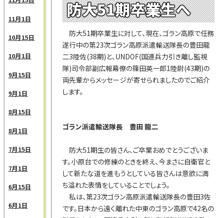
防大51期卒業生へ
11月1日
防大51期卒業生に対して、現在、ゴラン高原で任務
10月15日
遂行中の第23次ゴラン高原派遣輸送隊長の豊田龍
10月1日
二3陸佐(38期)と、UNDOF(国連兵力引き離し監視
隊)司令部副広報幕僚の篠田英一郎1陸尉(43期)の
9月15日
両先輩からメッセージが寄せられましたのでご紹介
します。
9月1日
8月15日
ゴラン派遣輸送隊長 豊田 龍二
8月1日
7月15日
防大51期生の皆さん、ご卒業おめでとうございま
す。小原台での修練のときを終え、今まさに自衛官と
7月1日
して新たな道を進もうとしている皆さんは意欲に満
ち溢れた表情をしていることでしょう。
6月15日
私は、第23次ゴラン高原派遣輸送隊長の豊田3佐
6月1日
です。日本から遠く離れた中東のゴラン高原で42名の