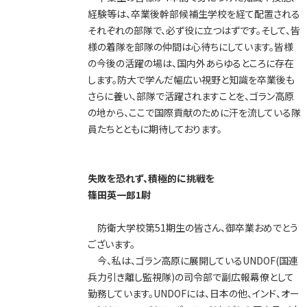
2011年
経験等は、卒業後幹部候補生学校を経て配置される
2010年
それぞれの部隊で、必ず役に立つはずです。そして、皆
様の着隊を部隊の仲間は心待ちにしています。皆様
2009年
の今後の活躍の場は、国内外あらゆるところに存在
2008年
します。防大で学んだ幅広い視野と知識を卒業後も
さらに養い、部隊で活躍されますことを、ゴラン高原
2007年
の地から、ここで国際貢献のために汗を流している隊
2006年
員たちとともに期待しております。
2005年
2004年
失敗を恐れず、積極的に挑戦を
2003年
篠田英一郎1尉
2002年
防衛大学校第51期生の皆さん、御卒業おめでとう
2001年
ございます。
今、私は、ゴラン高原に展開しているUNDOF(国連
兵力引き離し監視隊)の司令部で副広報幕僚として
勤務しています。UNDOFには、日本の他、インド、オー