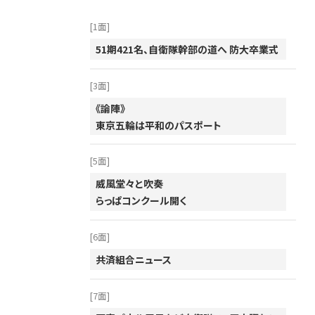
[1面]
51期421名、自衛隊幹部の道へ 防大卒業式
[3面]
《論陣》
東京五輪は平和のパスポート
[5面]
威風堂々と吹奏
らっぱコンクール開く
[6面]
共済組合ニュース
[7面]