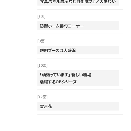
写真パネル展示など自衛隊フェア大賑わい
[8面]
防衛ホーム俳句コーナー
[9面]
説明ブースは大盛況
[10面]
「頑張っています」 新しい職場
活躍するOBシリーズ
[12面]
雪月花