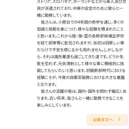
ストリア、スロバキア、ポーランドなどから軍人及び文
民が派遣されており、中東の安定のために彼らと一
緒に勤務しています。
皆さんは、小原台での4年間の修学を通じ、多くの
知識と技能を身につけ、様々な経験を積まれたこと
と思います。これから陸・海・空の各幹部候補生学校
を経て部隊等に赴任されますが、当初は目新しい事
だらけで不安を感じるかも知れません。しかしなが
ら、それは諸先輩達も過ごしてきた道です。どうか失
敗を恐れず、元気溌剌として様々な事に積極的に挑
戦してもらいたいと思います。初級幹部時代における
経験こそが、今後の自衛官勤務における大きな基盤
となります。
皆さんの活躍の場は、国内・国外を問わず幅広くあ
ります。近い将来、皆さんと一緒に勤務できることを
楽しみにしています。
記事本文へ