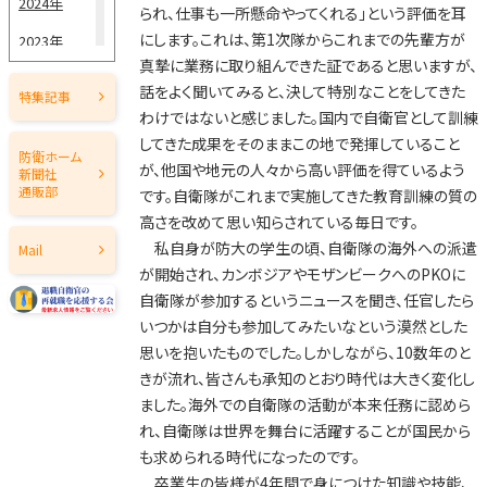
2024年
られ、仕事も一所懸命やってくれる」という評価を耳
にします。これは、第1次隊からこれまでの先輩方が
2023年
真摯に業務に取り組んできた証であると思いますが、
2022年
話をよく聞いてみると、決して特別なことをしてきた
特集記事
2021年
わけではないと感じました。国内で自衛官として訓練
してきた成果をそのままこの地で発揮していること
2020年
防衛ホーム
が、他国や地元の人々から高い評価を得ているよう
新聞社
2019年
通販部
です。自衛隊がこれまで実施してきた教育訓練の質の
高さを改めて思い知らされている毎日です。
2018年
私自身が防大の学生の頃、自衛隊の海外への派遣
Mail
2017年
が開始され、カンボジアやモザンビークへのPKOに
自衛隊が参加するというニュースを聞き、任官したら
2016年
いつかは自分も参加してみたいなという漠然とした
2015年
思いを抱いたものでした。しかしながら、10数年のと
きが流れ、皆さんも承知のとおり時代は大きく変化し
2014年
ました。海外での自衛隊の活動が本来任務に認めら
2013年
れ、自衛隊は世界を舞台に活躍することが国民から
2012年
も求められる時代になったのです。
卒業生の皆様が4年間で身につけた知識や技能、