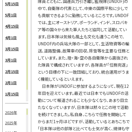
隊員とともに、国連兵力引き離し監視隊(UNDOF)の
5月15日
中で、自衛隊の代表として、中東の国際平和に少しで
5月1日
も貢献できるように勤務しているところです。UNDOF
では、主にオーストリア、ポーランド、インド、スロバキ
4月15日
ア等の国々から来た軍人たちと協同して活動してい
ます。日本隊は気候も風土も文化も違うこの地で、
4月1日
UNDOF内の兵站大隊の一部として、生活物資等の輸
3月15日
送、道路整備、故障車の回収、除雪等を主要な任務と
しています。また、陸・海・空の各自衛隊から選抜され
3月1日
た隊員で構成されていますが、各隊員が「任務完遂」
2月15日
という目標の下に一致団結しており、統合運用がうま
く機能しているといえます。
2月1日
日本隊がUNDOFに参加するようになって、現在12
年目を迎えています。最近では日本でもUNDOFの活
1月15日
動について報道されることも少なくなり、あまり目立
1月1日
たなくなっていますが、日本隊は黙々とこの地で活動
2026年
を続けてきました。私自身、こちらで任務を開始して
からまだ1ヶ月ほどですが、活動しているとあちこちで
2025年
「日本隊は他の部隊と比べても士気が高く、規律も守