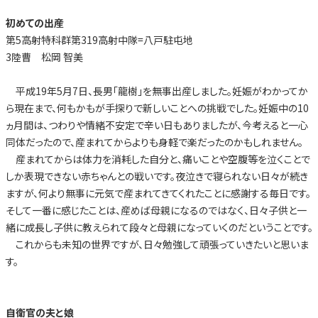
初めての出産
第5高射特科群第319高射中隊=八戸駐屯地
3陸曹 松岡 智美
平成19年5月7日、長男「龍樹」を無事出産しました。妊娠がわかってか
ら現在まで、何もかもが手探りで新しいことへの挑戦でした。妊娠中の10
ヵ月間は、つわりや情緒不安定で辛い日もありましたが、今考えると一心
同体だったので、産まれてからよりも身軽で楽だったのかもしれません。
産まれてからは体力を消耗した自分と、痛いことや空腹等を泣くことで
しか表現できない赤ちゃんとの戦いです。夜泣きで寝られない日々が続き
ますが、何より無事に元気で産まれてきてくれたことに感謝する毎日です。
そして一番に感じたことは、産めば母親になるのではなく、日々子供と一
緒に成長し子供に教えられて段々と母親になっていくのだということです。
これからも未知の世界ですが、日々勉強して頑張っていきたいと思いま
す。
自衛官の夫と娘