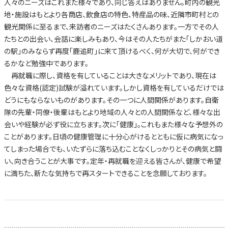
人々のニーズはこれまた様々であり、同じ答えはありません。町内の観光
地・施設はもとより各商店、飲食店の特色、特産品の味、近隣市町村との
観光関係に至るまで、来訪者のニーズはたくさんあります。一方でその人
たちとの出会い、会話に楽しみもあり、今はその人たちがまた「しかおい道
の駅」のみならず再度「鹿追町」に来て頂けるべく、何が大切で、何ができ
るかなど勉強中であります。
再就職に際し、資格を有していることは大きなメリットであり、現在は
色々な資格(認定)試験が溢れています。しかし資格を有しているだけでは
どうにもならないものがあります。その一つに人間関係があります。自衛
隊の先輩・同僚・後輩はもとより地域の人々との人間関係など、様々な出
会いや経験が必ず役に立ちます。次に「健康」。これもまた様々な予想外の
ことがあります。日頃の健康管理に十分心がけるとともに仮に病気になっ
てしまった場合でも、いたずらに落ち込むことなくしっかりとその病気と闘
い、向き合うことが大事です。定年・再就職を迎える皆さんが、健康で希望
に満ちた、新たな気持ちで再スタートできることを念願しております。