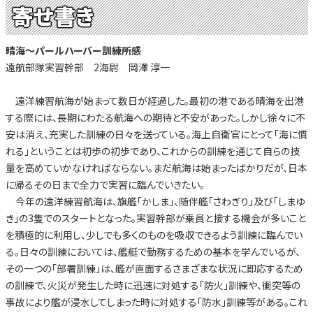
寄せ書き
晴海～パールハーバー訓練所感
遠航部隊実習幹部 2海尉 岡澤 淳一
遠洋練習航海が始まって数日が経過した。最初の港である晴海を出港
する際には、長期にわたる航海への期待と不安があった。しかし徐々に不
安は消え、充実した訓練の日々を送っている。海上自衛官にとって「海に慣
れる」ということは初歩の初歩であり、これからの訓練を通じて自らの技
量を高めていかなければならない。まだ航海は始まったばかりだが、日本
に帰るその日まで全力で実習に臨んでいきたい。
今年の遠洋練習航海は、旗艦「かしま」、随伴艦「さわぎり」及び「しまゆ
き」の3隻でのスタートとなった。実習幹部が乗員と接する機会が多いこと
を積極的に利用し、少しでも多くのものを吸収できるよう訓練に臨んでい
る。日々の訓練においては、艦艇で勤務するための基本を学んでいるが、
その一つの「部署訓練」は、艦が直面するさまざまな状況に即応するため
の訓練で、火災が発生した時に迅速に対処する「防火」訓練や、衝突等の
事故により艦が浸水してしまった時に対処する「防水」訓練等がある。これ