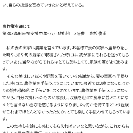
い、自らの技量を高めていきたいと考えている。
農作業を通じて
第303高射直接支援中隊=八戸駐屯地 3陸曹 高杉 俊甫
私の妻の実家は農業を営んでいます。お陰様で妻の実家へ里帰りをし
た時や、米や旬の野菜が収穫された時には、我が家にそれらを送ってもら
っています。当然ながらそれらはとても美味しくて、家族の箸がよく進みま
す。
そんな美味しいお米や野菜を頂いている感謝から、妻の実家へ里帰り
した時には、農作業を手伝うようにしています。最近では2歳になったばか
りの娘も積極的に手伝いをしてくれています。農作業を手伝うようになっ
てから、自分の携わったものが成長し、収穫を迎えて食卓に並ぶことにな
んとも言えない喜びを感じるようになりました。何かを育てるという経験
がこれまでほとんどなかったためか、とても楽しく手伝わせてもらっていま
す。
この気持ちを娘にも感じてもらえればいいなと思いながら、これからも