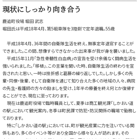
現状にしっかり向き合う
鹿追町役場 堀田 武志
堀田氏は平成18年4月、第5戦車隊を3陸尉で定年退職。55歳
平成18年4月、36年間の自衛隊生活を終え、無事定年退官することが
できました。この間、想像すらできなかった出来事が我が身を襲いました。
平成15年11月「急性骨髄性白血病」の宣告を受け余儀なく闘病生活を
強いられました。「移植」、この言葉を聞いた時、自衛隊生活の終わりを宣
告されたと思い、一時は挫折感と葛藤の繰り返しでした。しかし多くの先
輩・同僚・後輩、そして自衛隊を通じて知り合えた多くの地域の人々、病院
の先生・看護師の方々の励ましを受け、1年半の療養を終え何とか復帰す
ることができ、現在に至っております。
現在は鹿追町役場で臨時職員として、夏季は商工観光課「しかおい道
の駅」において観光案内、冬季は町民課で防犯・防災関係の職場で勤務し
ております。
特に「しかおい道の駅」においては、町が観光産業に力を注いでいる関
係もあり、多くのイベント等があり全国から様々な人が訪れます。その