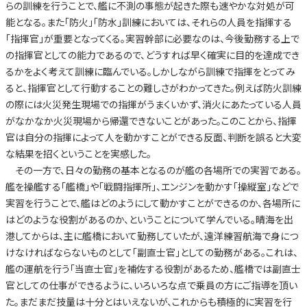
らの訓練を行うことで、艦に不測の事態が起きた際も速やかな対処が可
能となる。また「防火」「防水」訓練においては、それらの人員を指揮する
「指揮官」が重要となってくる。実習幹部に必要なのは、今後勤務する上で
の指揮官としての能力であるので、どうすれば早く確実に目的を達成でき
るかをよく考えて訓練に臨んでいる。しかしながら訓練で指揮をとってみ
ると、指揮官として行動することの難しさがわかってきた。例えば防火訓練
の際には火災発生現場での指揮がうまくいかず、消火にあたっている人員
がなかなか火災現場から帰還できないことがあった。このことから、指揮
官は自分の指揮によって人を動かすことができる反面、判断を誤ると大変
な結果を招くということを実感した。
その一方で、日々の勤務の基本となるのが艦の各場所での実習である。
艦を操艦する「艦橋」や「戦闘指揮所」、エンジンを動かす「操縦室」などで
実習を行うことで、艦はどのようにして動かすことができるのか、各場所に
はどのような役割があるのか、ということについて学んでいる。晴海を出
港してからは、主に艦橋において勤務していたが、遠洋練習航海で身につ
けなければならないものとして「副直士官」としての勤務がある。これは、
艦の運航を行う「当直士官」を補佐する役割があるため、艦橋では副直士
官としての仕事ができるように、いろいろな点で乗員の方にご指導を頂い
た。まだまだ技量は十分とはいえないが、これからも積極的に実習を行