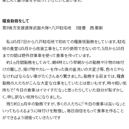
楽しんで農作業を手伝っていきたいと思います。
糧食勤務をして
第9後方支援連隊武器大隊=八戸駐屯地 3陸曹 西 憲剛
私は5月7日から八戸駐屯地で初めての糧食班勤務をしています。駐屯
地の食堂は5月から改装工事をしており使用できないので、5月から10月
までの間は野外炊事車を使って食事を作っています。
約1ヵ月間勤務をしてみて、朝4時という早朝からの勤務や汁物の味付
けの難しさ、揚げ物やカレーを作った後の釜洗いの大変さ等、色々とやら
なければならない事がたくさんあり驚きました。勤務する前までは、糧食
勤務の人たちがこんな大変な仕事をしていたとは思いもせず、時々軽い気
持ちで「今日の食事はイマイチだな」と思ったりしていた自分が恥ずかし
く、申し訳ない気持ちになりました。
残り約1ヵ月半の勤務ですが、多くの人たちに「今日の食事は旨いな」と
いってもらえるように味付けを勉強し、毎日自信をもって食事を作ること
ができるよう頑張っていきたいです