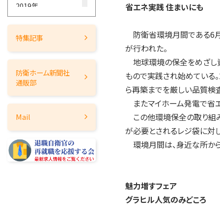
2019年
省エネ実践 住まいにも
2018年
防衛省環境月間である6月
2017年
特集記事
が行われた。
2016年
地球環境の保全をめざし資
2015年
防衛ホーム
新聞社
もので実践され始めている。
2014年
通販部
ら再築までを厳しい品質検査
2013年
またマイホーム発電で省エ
2012年
この他環境保全の取り組み
Mail
2011年
が必要とされるレジ袋に対し
2010年
環境月間は、身近な所から
2009年
2008年
2007年
魅力増すフェア
2006年
グラヒル人気のみどころ
2005年