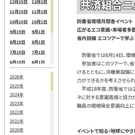
共済組合ニ
12月15日
12月1日
11月15日
11月1日
防衛省環境月間各イベント
10月15日
10月1日
広がるエコ意識・来場者多
9月15日
9月1日
省内設備 エコツアーで学ぶ
8月15日
8月1日
7月15日
7月1日
防衛省では6月14日、環境
6月15日
6月1日
参加者はこのツアーで、省
けるとともに、冷暖房設備に
5月15日
5月1日
2026年
力ができるかを考えさせられ
4月15日
4月1日
2025年
平成18年度、防衛省では温
3月15日
3月1日
2024年
ネに対する意識高揚と協力が
2月15日
2月1日
2023年
職員の環境保全意識向上に
2022年
1月15日
1月1日
2021年
2020年
イベントで知る・地球にやさ