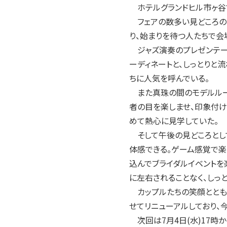
2004年
ホテルグランドヒル市ヶ谷で
2003年
フェアの数多い見どころの
2002年
り、始まりを待つ人たちで会
2001年
ジャズ演奏のプレゼンテー
ーディネートと、しっとりと
ちに人気を呼んでいる。
また真珠の間のモデルルーム
者の目を楽しませ、印象付け
めて熱心に見学していた。
そして午後の見どころとして
体感できる。ゲーム感覚で
込んでブライダルイベントを
に左右されることなく、しっ
カップルたちの笑顔とともに
せてリニューアルしており、今後も目
次回は7月4日(水)17時か