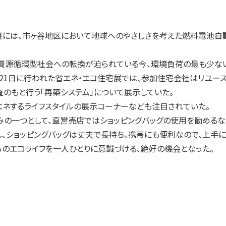
には、市ヶ谷地区において地球へのやさしさを考えた燃料電池自
源循環型社会への転換が迫られている今、環境負荷の最も少ない資
21日に行われた省エネ・エコ住宅展では、参加住宅会社はリユー
のもと行う「再築システム」について展示していた。
ネするライフスタイルの展示コーナーなども注目されていた。
の一つとして、直営売店ではショッピングバッグの使用を勧めるなど
、ショッピングバッグは丈夫で長持ち。携帯にも便利なので、上手
のエコライフを一人ひとりに意識づける、絶好の機会となった。