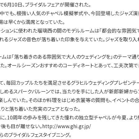
6月10日、ブライダルフェアが開催された。
中でも、根強い人気のチャペル模擬挙式や、今回登場したジャズ演奏
場は早くから満席となっていた。
ションに使われた瑠璃西の間のモデルルームは「都会的な雰囲気で
流れるジャズの音色が落ち着いた印象を与えていた。ジャズを取り
は「落ち着きのある雰囲気で大人のウェディングを」のテーマ通り
た。オールシーズンおすすめのコーディネートとあって、工夫次第
、毎回カップルたちを満足させるグラヒルウェディングプレゼンテ
楽しめるスパークバルーンでは、当たりを手にした人が新郎新婦から
楽しんでいた。そのほか料理をはじめ衣裳等の質問も、イベントの
とりと落ち着いた充実のフェアとなった。
、10周年の歩みを残してきた憧れの独立型チャペルが今夏、より
が離せない。http://www.ghi.gr.jp/
らのブライダルフェスタイブニング。