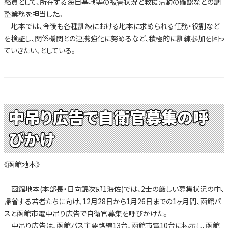
絡員として、所在する海自基地等の被害状況と救援活動の確認などの調
整業務を担当した。
地本では、今後も各種訓練における地本に求められる任務・役割など
を検証し、関係機関との連携強化に努めるなど、積極的に訓練参加を図っ
ていきたい、としている。
中吊り広告で自衛官募集の呼
びかけ
《函館地本》
函館地本(本部長・日向錦次郎1海佐)では、2士の厳しい募集状況の中、
帰省する若者たちに向け、12月28日から1月26日までの1ヶ月間、函館バ
スと函館市電中吊り広告で自衛官募集を呼びかけた。
中吊り広告は、函館バス主要路線13台、函館市電10台に掲示し、函館