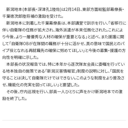
新潟地本(本部長・深津孔1陸佐)は2月14日、東部方面総監部幕僚長・
千葉徳次郎陸将補の激励を受けた。
新潟地本に到着した千葉幕僚長は、本部講堂で訓示を行い、「省移行に
伴い自衛隊の任務が拡大され、海外派遣が本来任務化された。これによ
り今後、より一層優秀な人材の確保が重要となる」と述べ、また援護に関
して「自衛隊OBが在隊間の職務が十分に活かせ、真の意味で国民とのパ
イプ役となれる再就職先の確保に努めてほしい」と今後の募集・援護の方
向性を明確に示した。
本部長の状況報告では、特に本年から逐次隊友会員に委嘱を行ってい
る地本独自の施策である「新潟災害情報官」制度の説明に対し、「国民を
守ることは決して自衛隊だけではできない。このような制度をより普及さ
せ、機能化の充実を図ってほしい」と要望した。
その後、庁内巡視を行い、部員一人ひとりに声をかけ新潟地本での激
励を終了した。