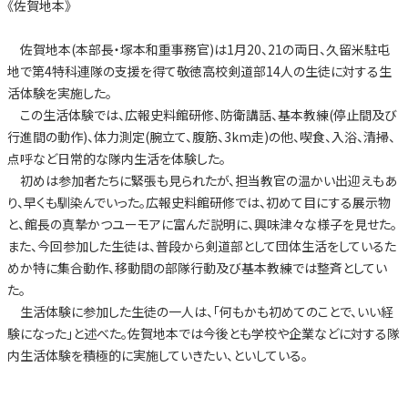
《佐賀地本》
佐賀地本(本部長・塚本和重事務官)は1月20、21の両日、久留米駐屯
地で第4特科連隊の支援を得て敬徳高校剣道部14人の生徒に対する生
活体験を実施した。
この生活体験では、広報史料館研修、防衛講話、基本教練(停止間及び
行進間の動作)、体力測定(腕立て、腹筋、3km走)の他、喫食、入浴、清掃、
点呼など日常的な隊内生活を体験した。
初めは参加者たちに緊張も見られたが、担当教官の温かい出迎えもあ
り、早くも馴染んでいった。広報史料館研修では、初めて目にする展示物
と、館長の真摯かつユーモアに富んだ説明に、興味津々な様子を見せた。
また、今回参加した生徒は、普段から剣道部として団体生活をしているた
めか特に集合動作、移動間の部隊行動及び基本教練では整斉としてい
た。
生活体験に参加した生徒の一人は、「何もかも初めてのことで、いい経
験になった」と述べた。佐賀地本では今後とも学校や企業などに対する隊
内生活体験を積極的に実施していきたい、といしている。