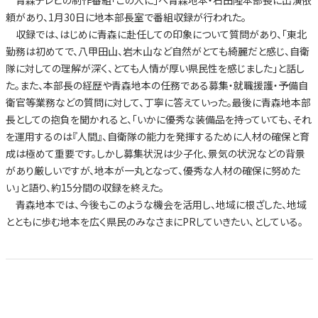
頼があり、1月30日に地本部長室で番組収録が行われた。
収録では、はじめに青森に赴任しての印象について質問があり、「東北
勤務は初めてで、八甲田山、岩木山など自然がとても綺麗だと感じ、自衛
隊に対しての理解が深く、とても人情が厚い県民性を感じました」と話し
た。また、本部長の経歴や青森地本の任務である募集・就職援護・予備自
衛官等業務などの質問に対して、丁寧に答えていった。最後に青森地本部
長としての抱負を聞かれると、「いかに優秀な装備品を持っていても、それ
を運用するのは『人間』、自衛隊の能力を発揮するために人材の確保と育
成は極めて重要です。しかし募集状況は少子化、景気の状況などの背景
があり厳しいですが、地本が一丸となって、優秀な人材の確保に努めた
い」と語り、約15分間の収録を終えた。
青森地本では、今後もこのような機会を活用し、地域に根ざした、地域
とともに歩む地本を広く県民のみなさまにPRしていきたい、としている。