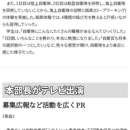
また、1日目は陸上自衛隊、2日目は航空自衛隊を研修し、海上自衛隊
を研修していないことから、海上自衛隊の説明と結索(ロープワーキング)
の体験を実施した。結索体験では、4種類の結び方を教えると戸惑いなが
らも習得していった。
学生は、「自衛隊にこんなにたくさんの職種があるなんてびっくりした」
「3日間、いろんなことを教わり、本当に勉強になりました」「自衛官も将来
の選択肢の一つとしたい」など、色々な感想が聞け、自衛隊をより身近に
感じた様子だった。
本部長がテレビ出演
募集広報など活動を広くPR
《青森》
青森テレビの制作番組「この人に」へ青森地本・石田隆本部長に出演依