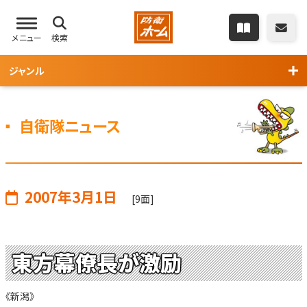
メニュー
検索
ジャンル
自衛隊ニュース
2007年3月1日
[9面]
東方幕僚長が激励
《新潟》