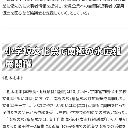
業に優先的に求職者情報を提供し、会員企業への自衛隊退職者の雇用
促進を図るなど協議会を支援していく」としている。
小学校文化祭で南極の氷広報
展開催
《栃木地本》
-
栃木地本(本部長・山野順良1陸佐)は10月25日、宇都宮市明保小学校
文化祭「めいほ祭」において、「南極の氷」贈呈式及び広報展を開催した。
文化祭テーマは、「地球にやさしいめいほ祭(エコ)」。南極に興味を持った
子供たちの父兄から依頼を受け、県内小学校での初めての試みとなった。
「南極の氷」贈呈式では、海上自衛隊・第47次南極観測隊「しらせ」乗組
員だった瀧田健一2海曹による海自の南極までの航海や南極での活動を