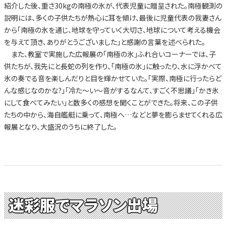
紹介した後、重さ30kgの南極の氷が、代表児童に贈呈された。南極観測の
説明には、多くの子供たちが熱心に耳を傾け、最後に児童代表の我妻さん
から「南極の氷を通じ、地球を守っていく大切さ、地球について考える機会
を与えて頂き、ありがとうございました」と感謝の言葉を述べられた。
また、教室で実施した広報展の「南極の氷」ふれ合いコーナーでは、子
供たちが、我先にと長蛇の列を作り、「南極の氷」に触ったり、水に浮かべて
氷の奏でる音を楽しんだりと目を輝かせていた。「実際、南極に行ったらど
んな感じなのかな?」「冷た～い～音がするなんて、すごく不思議」「かき氷
にして食べてみたい」と数多くの感想を聞くことができた。将来、この子供
たちの中から、海自艦艇に乗って、南極へ…などと夢を膨らませてくれる広
報展となり、大盛況のうちに終了した。
迷彩服でマラソン出場