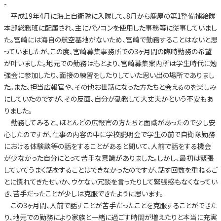
-
平成19年4月に海上自衛隊に入隊して、8月から鹿屋の第1整備補給隊
本部総務班に配属され、主にパソコンを使用した事務等に従事していまし
た。宮崎には海自の航空基地がないため、宮崎で勤務することはないと思
っていましたが、この度、宮崎募集事務所での3ヶ月間の臨時勤務の希望
が叶いました。地元での勤務はもとより、宮崎募集案内所は学生時代に勉
強会に参加したり、面接の練習をしたりしていた思い出の場所でありまし
た。また、担当広報官や、その他お世話になった方たちと会えるのを楽しみ
にしていたのですが、その反面、自分が勤務して大丈夫かという不安もあ
りました。
勤務してみると、ほとんどの広報官の方たちと面識があったので少し安
心したのですが、仕事の内容の中に学校説明会で学生の前で自衛隊勤務
における体験談等の話をすることがあると聞いて、人前で話をする機会
が少なかった自分にとって苦手な意識がありました。しかし、最初は緊張
していてうまく話をすることはできなかったのですが、話す回数を重ねるご
とに慣れてきたせいか、ウケない冗談を言ったりして緊張感もなくなってい
き、苦手だったことが少しは克服できたように思います。
この3ヶ月間、人前で話すことが苦手だったことを克服することができた
り、地元での勤務により家族と一緒に過ごす時間が増えたりと本当に充実