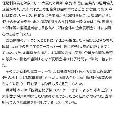
任期制隊員を対象として、大阪府と兵庫・奈良・和歌山各県内の雇用協力
企業が参加して行われた。参加企業は回を重ねるごとに増加しており、今
回は製造、サービス、運輸など各業種から108社を招き、兵庫県内からは
42社の参加を得た。また、第3師団長の長谷部洋一陸将をはじめ、部隊長
や部隊等の援護担当者も多数訪れ、部隊全体の企業説明会に対する関
心の高さが伺えた。
面談開始のアナウンスとともに、全国から集まった陸海空152名の参加
隊員は、意中の各企業のブースへと一目散に移動し、熱心に説明を受け
ていた。また、企業側から指名による面談方式も実施、企業から面談希望
の隊員への指名が殺到するなど説明会場は終了時間まで熱気に包まれ
た。
そのほか就職相談コーナーでは、自衛隊援護協会大阪支部と近畿2府
4県の地本による就職相談も行われ、面談の合間に雇用情勢や職業の適
性などに熱心に耳を傾ける隊員も多く見受けられた。
兵庫地本では、「説明会終了後のアンケート集計によると、参加企業の
大多数が採用を検討したい隊員が見つかったとの結果が得られた。当説
明会で大きな成果を期待している」と話している。