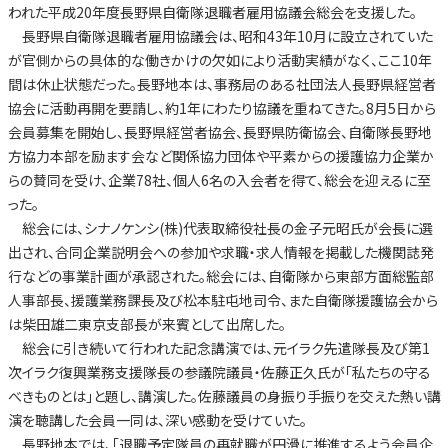
われた平成20年度長野県自衛隊退職者雇用協議会総会を支援した。
長野県自衛隊退職者雇用協議会は、昭和43年10月に設立されていた
が官側からの具体的な働きかけの欠如により活動実績がなく、ここ10年
間は休止状態だった。長野地本は、事務局のある社団法人長野県経営者
協会に活動再開を要請し、約1年にわたり協議を重ねてきた。8月5日から
会員募集を開始し、長野県経営者協会、長野県防衛協会、自衛隊長野地
方協力本部を励ます会など関係協力団体や平素からの援護協力企業か
らの賛同を受け、企業78社、個人6名の入会者を得て、総会を迎えるに至
った。
総会には、シナノケンシ(株)代表取締役社長の金子元昭氏が会長に選
出され、合同企業説明会への参加や求職・求人情報を掲載した機関誌発
行などの事業計画が承認された。総会には、自衛隊から東部方面総監部
人事部長、援護業務課長及び松本駐屯地司令、また自衛隊援護協会から
は柴田雄二東京支部長が来賓として出席した。
総会に引き続いて行われた記念講演では、元イラク先遣隊長及び第1
次イラク復興業務支援隊長の参議院議員・佐藤正久氏が「私たちの守る
べきものとは」と題し、講演した。佐藤議員の身振り手振りを交えた熱い講
演を聴講した会員一同は、深い感動を受けていた。
長野地本では、「退職予定隊員の再就職が円滑に推進するよう会員企