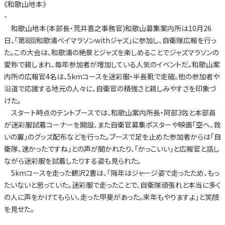
《和歌山地本》
-
和歌山地本(本部長・荒井喜之事務官)和歌山募集案内所は10月26
日、「第8回和歌浦ベイマラソンwithジャズ」に参加し、自衛隊広報を行っ
た。この大会は、和歌浦の絶景とジャズを楽しめることでジャズマラソンの
愛称で親しまれ、毎年参加者が増加している人気のイベントだ。和歌山案
内所の広報官4名は、5kmコースを迷彩服・半長靴で走破。他の参加者や
沿道で応援する地元の人々に、自衛官の精強さと親しみやすさを印象づ
けた。
スタート時点のテントブースでは、和歌山案内所長・阿部3佐と本部員
が迷彩服試着コーナーを開設、また自衛官募集ポスターや映画「空へ、救
いの翼」のグッズ配布などを行った。ブースで足を止めた参加者からは「自
衛隊、速かったですね」との声が聞かれたり、「かっこいい」と広報官と話し
ながら迷彩服を試着したりする姿も見られた。
5kmコースを走った鶴沢2曹は、「隔年はジャージ姿で走ったため、もっ
たいないと思っていた。迷彩服で走ったことで、自衛隊頑張れと本当に多く
の人に声をかけてもらい、走った甲斐があった。来年もやりますよ」と笑顔
を見せた。