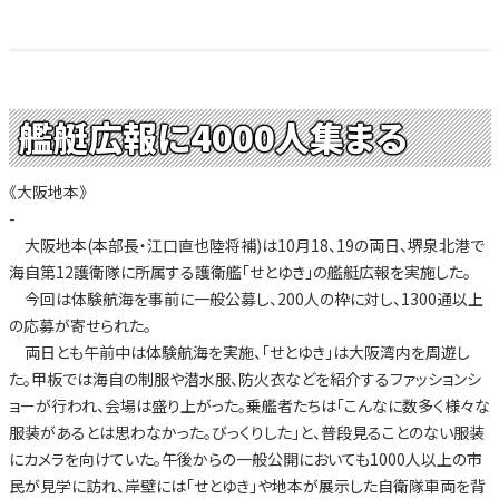
艦艇広報に4000人集まる
《大阪地本》
-
大阪地本(本部長・江口直也陸将補)は10月18、19の両日、堺泉北港で
海自第12護衛隊に所属する護衛艦「せとゆき」の艦艇広報を実施した。
今回は体験航海を事前に一般公募し、200人の枠に対し、1300通以上
の応募が寄せられた。
両日とも午前中は体験航海を実施、「せとゆき」は大阪湾内を周遊し
た。甲板では海自の制服や潜水服、防火衣などを紹介するファッションシ
ョーが行われ、会場は盛り上がった。乗艦者たちは「こんなに数多く様々な
服装があるとは思わなかった。びっくりした」と、普段見ることのない服装
にカメラを向けていた。午後からの一般公開においても1000人以上の市
民が見学に訪れ、岸壁には「せとゆき」や地本が展示した自衛隊車両を背