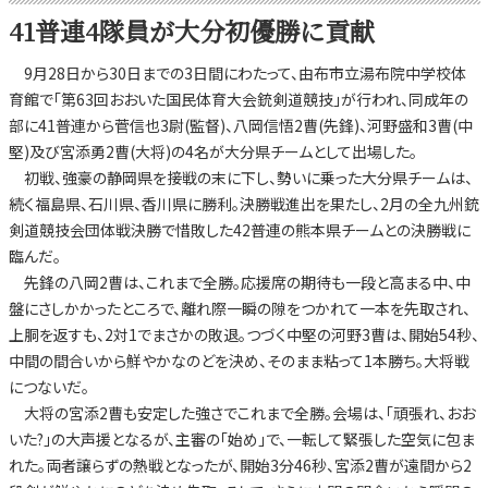
41普連4隊員が大分初優勝に貢献
9月28日から30日までの3日間にわたって、由布市立湯布院中学校体
育館で「第63回おおいた国民体育大会銃剣道競技」が行われ、同成年の
部に41普連から菅信也3尉(監督)、八岡信悟2曹(先鋒)、河野盛和3曹(中
堅)及び宮添勇2曹(大将)の4名が大分県チームとして出場した。
初戦、強豪の静岡県を接戦の末に下し、勢いに乗った大分県チームは、
続く福島県、石川県、香川県に勝利。決勝戦進出を果たし、2月の全九州銃
剣道競技会団体戦決勝で惜敗した42普連の熊本県チームとの決勝戦に
臨んだ。
先鋒の八岡2曹は、これまで全勝。応援席の期待も一段と高まる中、中
盤にさしかかったところで、離れ際一瞬の隙をつかれて一本を先取され、
上胴を返すも、2対1でまさかの敗退。つづく中堅の河野3曹は、開始54秒、
中間の間合いから鮮やかなのどを決め、そのまま粘って1本勝ち。大将戦
につないだ。
大将の宮添2曹も安定した強さでこれまで全勝。会場は、「頑張れ、おお
いた?」の大声援となるが、主審の「始め」で、一転して緊張した空気に包ま
れた。両者譲らずの熱戦となったが、開始3分46秒、宮添2曹が遠間から2