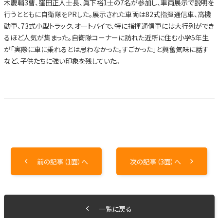
木慶輔3曹、窪田正人士長、眞下裕1士の7名が参加し、車両展示で説明を
行うとともに自衛隊をPRした。展示された車両は82式指揮通信車、高機
動車、73式小型トラック、オートバイで、特に指揮通信車には大行列ができ
るほど人気が集まった。自衛隊コーナーに訪れた近所に住む小学5年生
が「実際に車に乗れるとは思わなかった。すごかった」と興奮気味に話す
など、子供たちに強い印象を残していた。
前の記事（1面）へ
次の記事（3面）へ
一覧に戻る