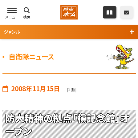
メニュー
検索
ジャンル
自衛隊ニュース
2008年11月15日
[2面]
防大精神の拠点「槇記念館」オ
ープン