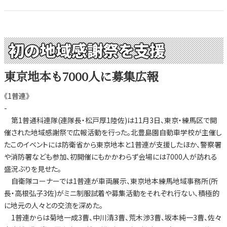
初の地域感謝祭を支援
東京地本も7000人に募集広報
《1普連》
-
第1普通科連隊(連隊長・松戸厚1陸佐)は11月3日、東京・練馬区で開
催された地域感謝祭で広報活動を行った。北豊島園自動車学校が主催し
たこのイベントには防衛省から東京地本と1普連が支援したほか、警察署
や消防署なども参加、初開催にもかかわらず会場には7000人が訪れる
盛況ぶりを見せた。
自衛隊コーナーでは1普連が車両展示、東京地本練馬地域事務所(所
長・高根弘子3佐)がミニ制服試着や募集活動をそれぞれ行ない、積極的
に地元の人々との交流を深めた。
1普連からは菊地一成3曹、中川清3曹、荒木渉3曹、坂本純一3曹、佐々