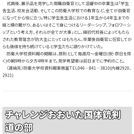
式典後、展示品を見学した現職自衛官として活躍中の卒業生は「学生
舎生活、校友会活動、そしてこの防衛大学校での教育など、全てが自衛官
になってから役に立つ。特に学生舎生活における1年生から4年生までの
縦と横の繋がり、あるいはそこで身につけるリーダーシップ、フォロワーシ
ップという考え方、それらが全てが大事」とし、槇初代校長によってもたら
された教育理念が防大生にとってはもちろん、卒業後自衛官に任官してか
らも価値を持ち続けていると学生たちに語りかけていた。
防衛大学校資料館の開館は、原則として毎週月～金曜日(祝・祭日を除
く)の朝9時から夕方4時半まで。見学希望者は前日までに予約のこと。
〈連絡先〉防衛大学校資料館事務室TEL046―841―3810(内線2920、
2921)
チャレンジおおいた国体銃剣
道の部