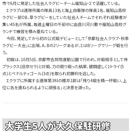
市で6月に発足した社会人ラグビーチーム福知山・Σで活躍している。
Σクラブは連隊所属の隊員13名と海上自衛隊の隊員1名、福知山高校
ラグビー部OB、草ラグビーをしていた社会人チームでそれぞれ経験者が
集い45名が所属、毎週土曜日の午前中に由良川河川敷や福知山高校グ
ランドで練習を積み重ねている。
今回、発足してから初の公式戦デビューとして「京都社会人クラブ・秋季
ラグビー大会」に出場、A、Bの2リーグあるが、ΣはBリーグでリーグ戦を行
う。
初戦は、10月5日、京都市吉祥院運動公園で行われ、対戦相手として侍
ブラックス(旧京セラ)と対戦、力の限り戦った結果、健闘虚しく1トライ(5
点)とペナルティゴール(3点)を取られ初勝利を逃した。
Σクラブに所属する連隊第3科の櫻井1尉は「残り4戦を精一杯戦い、上
位に名を連ねられるように頑張る」と決意を語った。
大学生5人が大久保駐研修