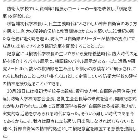
防衛大学校では、資料館1階展示コーナーの一部を改装し、「槇記念
室」を開設した。
槇智雄初代学校長は、民主主義時代にふさわしい幹部自衛官のあり方
を探求し、防大の精神的伝統と教育訓練のかたちを築いた。21世紀の新
たな任務に赴く時を迎え、防大では自衛隊のリーダーが精神の拠点に立
ち返り、出航できるよう槇記念室を開設することとした。
記念室には槇初代学校長の生い立ちから慶應義塾時代、防大時代の足
跡を紹介するパネル展示と、槇語録のパネル展示がある。また、遺品や研
究ノートほか、数々の槇語録を生み出した訓示の原稿などが展示され、こ
れらに触れることにより「槇イズム」として定着している防衛大学校の建学
の精神を振り返ることができる。
10月28日には槇初代学校長の親族、資料協力者、自衛隊各幕僚長(代
理)、防衛大学校同窓会会長、各期生会会長等の来賓を迎え、開設記念式
典が執り行われた。式典で五百籏頭学校長が「自衛隊は多機能、弾力的、
実効的な活動を求められる時代になった。そういう難しい時代である今
であるからこそ、我々は原点に立ち返り、再出発しなければならない」と
述べ、幹部自衛官の精神的拠点として槇記念室を設置する意義を強調し
た。