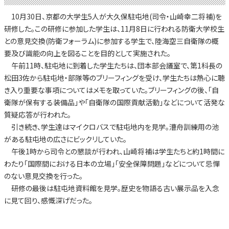
10月30日、京都の大学生5人が大久保駐屯地(司令・山崎幸二将補)を
研修した。この研修に参加した学生は、11月8日に行われる防衛大学校生
との意見交換(防衛フォーラム)に参加する学生で、陸海空三自衛隊の概
要及び識能の向上を図ることを目的として実施された。
午前11時、駐屯地に到着した学生たちは、団本部会議室で、第1科長の
松田3佐から駐屯地・部隊等のブリーフィングを受け、学生たちは熱心に聴
き入り重要な事項についてはメモを取っていた。ブリーフィングの後、「自
衛隊が保有する装備品」や「自衛隊の国際貢献活動」などについて活発な
質疑応答が行われた。
引き続き、学生達はマイクロバスで駐屯地内を見学。漕舟訓練用の池
がある駐屯地の広さにビックリしていた。
午後1時から司令との懇談が行われ、山崎将補は学生たちと約1時間に
わたり「国際間における日本の立場」「安全保障問題」などについて忌憚
のない意見交換を行った。
研修の最後は駐屯地資料館を見学。歴史を物語る古い展示品を入念
に見て回り、感慨深げだった。