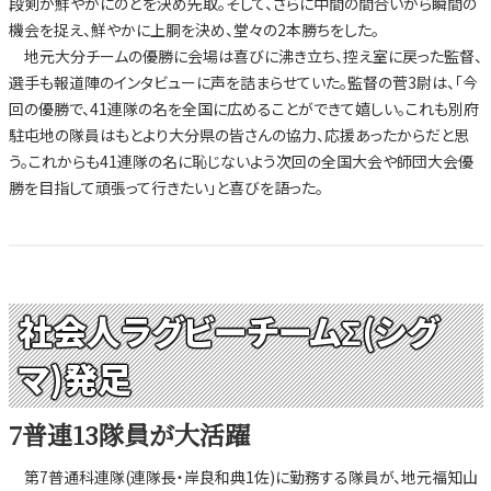
段剣が鮮やかにのどを決め先取。そして、さらに中間の間合いから瞬間の
機会を捉え、鮮やかに上胴を決め、堂々の2本勝ちをした。
地元大分チームの優勝に会場は喜びに沸き立ち、控え室に戻った監督、
選手も報道陣のインタビューに声を詰まらせていた。監督の菅3尉は、「今
回の優勝で、41連隊の名を全国に広めることができて嬉しい。これも別府
駐屯地の隊員はもとより大分県の皆さんの協力、応援あったからだと思
う。これからも41連隊の名に恥じないよう次回の全国大会や師団大会優
勝を目指して頑張って行きたい」と喜びを語った。
社会人ラグビーチームΣ(シグ
マ)発足
7普連13隊員が大活躍
第7普通科連隊(連隊長・岸良和典1佐)に勤務する隊員が、地元福知山