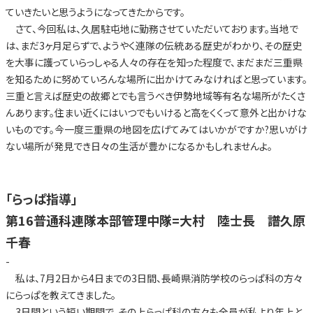
ていきたいと思うようになってきたからです。
さて、今回私は、久居駐屯地に勤務させていただいております。当地で
は、まだ3ヶ月足らずで、ようやく連隊の伝統ある歴史がわかり、その歴史
を大事に護っていらっしゃる人々の存在を知った程度で、まだまだ三重県
を知るために努めていろんな場所に出かけてみなければと思っています。
三重と言えば歴史の故郷とでも言うべき伊勢地域等有名な場所がたくさ
んあります。住まい近くにはいつでもいけると高をくくって意外と出かけな
いものです。今一度三重県の地図を広げてみてはいかがですか?思いがけ
ない場所が発見でき日々の生活が豊かになるかもしれませんよ。
「らっぱ指導」
第16普通科連隊本部管理中隊=大村 陸士長 譜久原
千春
-
私は、7月2日から4日までの3日間、長崎県消防学校のらっぱ科の方々
にらっぱを教えてきました。
3日間という短い期間で、その上らっぱ科の方々も全員が私より年上と