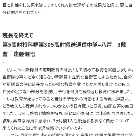
目と訓練をしに再来隊してきてくれる彼女達がその成果だと信じ、更に自
分に磨きをかけたい。
班長を終えて
第5高射特科群第305高射搬送通信中隊=八戸 3陸
曹 遠藤健悟
-
私は、今回新隊員の前期教育の班長として初めて教育を実施しました。
自衛隊の事など全く知らない新隊員を立派な自衛官にするために、自分
が新隊員の時に班長からどの様な教育を受けたかを思い出すとともに、
自分の足りない部分を勉強し、予行を何度も繰り返し教育に臨みました。
いざ教育が始まってみると自分の予想外の行動をする隊員に戸惑い、
どう教えたら理解されやすいのかという日々驚きと反省、自問自答の毎日
でした。しかし、熱意と情熱を持ち、時には心を鬼にして指導してきました。
結果、素直な隊員に恵まれ、3ヶ月間1人も脱落する事なく自分について
来てくれたことに今は達成感でいっぱいです。
この3ヶ月間で得た多くの経験を活かして今後は、中隊の後輩育成に努