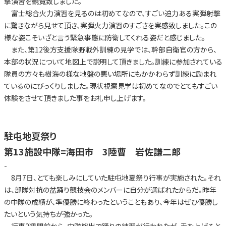
撃演習を観覧致しました。
富士総合火力演習を見るのは初めてなので、すごい迫力ある実弾射撃
に驚きながら見せて頂き、実弾火力演習のすごさを実感致しました。この
様な姿こそいざと言う緊急事態に防衛してくれる姿だと感じました。
また、第12後方支援隊野戦外訓練の見学では、幹部自衛官の方から、
本部の状況について地図上で説明して頂きました。訓練に参加されている
隊員の方々も樹海の様な地盤の悪い場所にもかかわらず訓練に励まれ
ているのにびっくりしました。現状視察見学は初めてなのでとてもすごい
体験をさせて頂きました事をお礼申し上げます。
駐屯地夏祭り
第13施設中隊=海田市 3陸曹 岩佐謙二郎
-
8月7日、とても楽しみにしていた駐屯地夏祭り行事が実施された。それ
は、部隊対抗の盆踊り競技会のメンバーに自分が選ばれたからだ。昨年
の中隊の成績が、準優勝に終わったということもあり、今年はぜひ優勝し
たいという気持ちが強かった。
行事2週間前から、中隊総出で踊りの練習が行われたが、手を上げると