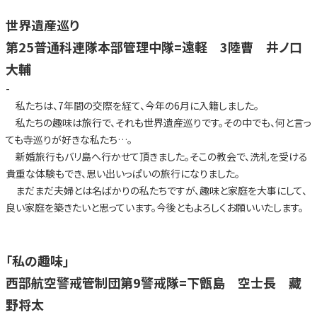
世界遺産巡り
第25普通科連隊本部管理中隊=遠軽 3陸曹 井ノ口
大輔
-
私たちは、7年間の交際を経て、今年の6月に入籍しました。
私たちの趣味は旅行で、それも世界遺産巡りです。その中でも、何と言っ
ても寺巡りが好きな私たち…。
新婚旅行もバリ島へ行かせて頂きました。そこの教会で、洗礼を受ける
貴重な体験もでき、思い出いっぱいの旅行になりました。
まだまだ夫婦とは名ばかりの私たちですが、趣味と家庭を大事にして、
良い家庭を築きたいと思っています。今後ともよろしくお願いいたします。
「私の趣味」
西部航空警戒管制団第9警戒隊=下甑島 空士長 藏
野将太