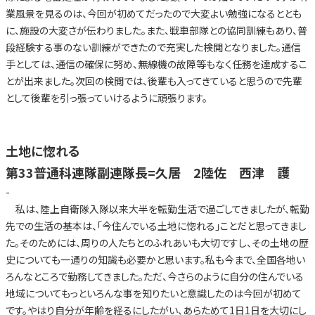
業風景を見るのは、今回が初めてだったので大変よい勉強になるととも
に、施設の大変さが伝わりました。また、戦車部隊との協同訓練もあり、普
段経験する事のない訓練ができたので充実した検閲となりました。通信
手としては、通信の確保に努め、無線機の故障等もなく任務を達成するこ
とが出来ました。次回の検閲では、後輩も入ってきていると思うので先輩
として後輩を引っ張っていけるように頑張ります。
土地に惚れる
第33普通科連隊副連隊長=久居 2陸佐 西津 護
-
私は、陸上自衛隊入隊以来大半を転勤生活で過ごしてきましたが、転勤
先での生活の基本は、「今住んでいる土地に惚れる」ことだと思ってきまし
た。そのためには、周りの人たちとのふれあいも大切ですし、その土地の歴
史についても一通りの知識も必要かと思います。私も今まで、全国各地い
ろんなところで勤務してきました。ただ、今さらのように自分の住んでいる
地域についてもっといろんな事を知りたいと意識したのは今回が初めて
です。やはり自分が年齢を経るにしたがい、あらためて1日1日を大切にし