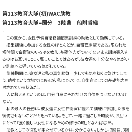
第113教育大隊(初)WAC助教
第113教育大隊=国分 3陸曹 船附香織
-
この夏から、女性予備自衛官補招集訓練の助教として勤務している。
招集訓練に参加する女性のほとんどが、自衛官志望である。限られた
短時間で自衛隊のいろはを教え、基礎体力がついてないまま訓練突入す
るのはお互いにとって難しいことではあるが、彼女達の十分なやる気がい
い訓練へと導いている気がしている。
訓練期間は、彼女達と私の真剣勝負…少しでも気を抜くと負けてしま
う。助教という立場ではあるが、私にとっては、自衛官としての基礎能力を
試されている状況だ。
人に教えるというのは、自分自身にそれだけの自信をつけないといけ
ない。
私の最大の任務は、彼女達に女性自衛官に憧れて訓練に参加した事を
後悔させないことだと思っている。そして、一緒に過ごした時間が、お互い
にとって『強く優しい女性になるための修行の時』となれば◎だ。
助教としての役割が果たせているかは、分からない。しかし、2回目、3回