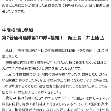
めるとともに自分が教育した新隊員たちに胸を張れるよう、日々精進し頑
張っていきます。
中隊検閲に参加
第7普通科連隊第2中隊=福知山 陸士長 井上康弘
-
私は、小隊検閲に続き今回の中隊検閲に対戦車小隊の通信手として参
加しました。
編成完結式では隊容検査等が行われたが、特に異常もなく、私自身は
ガスマスクの装着要領に少し課題を残したと思います。
以前の小隊検閲では、無線機の調子が悪くなったり、故障したりといろ
いろ問題がありましたが、今回は以前の二の舞にならないように事前にし
っかり準備するとともに、通信陸曹に指導されたことを思い出すことで自
信を持って状況に入ることができました。
状況中、私は前線の動きがわからなかったので、通信の確保もふまえ小
隊長に同行し徒歩で最前線まで行きました。すると、そこでは施設作業小
隊による地雷処理が行われていました。頭の中では知っていたのですが作