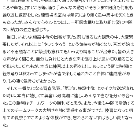
ころや声を出すところ等、踊り手みんなの動きがそろうまで何度も何度も
繰り返し練習をした。練習場の室内は熱気により熱く途中集中を欠くとき
もあったが、みんなで心をひとつにし、一所懸命踊りに取り組む姿に中隊
の団結力の強さを感じた。
当日、いよいよ施設中隊の出番が来た。前も後ろも大観衆の中、大変緊
張したが、それ以上に「やってやろう」という気持ちが強くなり、音楽が始ま
ると不思議なことに緊張も忘れて思いっ切り踊ることが出来た。皆の大き
な声がよく聞こえ、自分も負けじと大きな声を張り上げ思い切り踊ること
が出来た。だれもが、本当に練習以上の声を出し、あっという間に時間は
経ち踊りは終わってしまったが皆で楽しく踊れたこと自体に達成感があ
り、もの凄く気持ちがよかった。
そして一番気になる審査発表、「第1位、施設中隊」とマイク放送が流れ
た時は、本当に嬉しくて興奮は最高潮に達し、みんなで喜びを分かち合っ
た。この勝利はチームワークの勝利だと思う。また、今後も中隊で活動する
上でのチームワークの大切さを強く実感する事ができた。陸曹になって初
めての夏祭りでこのような体験ができ、忘れられないすばらしい夏となっ
た。