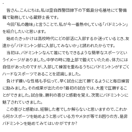
-
皆さん、こんにちは。私は空自西警団隷下の下甑島分屯基地にて警備
職で勤務している蔵野士長です。
今回「私の趣味」と言うことで、私が今一番熱中している「バドミントン」
を紹介したいと思います。
始めたきっかけは高校時代にどの部活に入部するか迷っているとき、友
達から「バドミントン部に入部してみないか」と誘われたからです。
当初は、バドミントンなんて誰にでもできるような簡単なスポーツとい
うイメージがありました。中学の時に陸上部で鍛えていたため、体力には
自信があったのですが、入部して練習を重ねるうちにバドミントンがすごく
ハードなスポーツであることを認識しました。
負けず嫌いな性格も手伝って、早く試合に出て勝てるようにと毎日練習
に励みました。その成果が出たのか?最初の試合では、大差で圧勝するこ
とができました。試合後、勝利の喜びと感動を覚え、次第にバドミントンに
魅了されていきました。
この喜びと感動は、経験した者でしか解らないと思いますので、これか
ら何かスポーツを始めようと思っている方やメタボ等でお困りの方、是非
バドミントンを始めてみてはいかがですか?