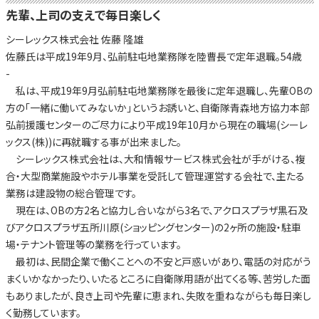
先輩、上司の支えで毎日楽しく
シーレックス株式会社 佐藤 隆雄
佐藤氏は平成19年9月、弘前駐屯地業務隊を陸曹長で定年退職。54歳
-
私は、平成19年9月弘前駐屯地業務隊を最後に定年退職し、先輩OBの
方の「一緒に働いてみないか」というお誘いと、自衛隊青森地方協力本部
弘前援護センターのご尽力により平成19年10月から現在の職場(シーレ
ックス(株))に再就職する事が出来ました。
シーレックス株式会社は、大和情報サービス株式会社が手がける、複
合・大型商業施設やホテル事業を受託して管理運営する会社で、主たる
業務は建設物の総合管理です。
現在は、OBの方2名と協力し合いながら3名で、アクロスプラザ黒石及
びアクロスプラザ五所川原(ショッピングセンター)の2ヶ所の施設・駐車
場・テナント管理等の業務を行っています。
最初は、民間企業で働くことへの不安と戸惑いがあり、電話の対応がう
まくいかなかったり、いたるところに自衛隊用語が出てくる等、苦労した面
もありましたが、良き上司や先輩に恵まれ、失敗を重ねながらも毎日楽し
く勤務しています。