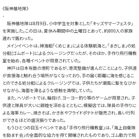
《阪神基地隊》
-
阪神基地隊は8月9日、小中学生を対象とした「キッズサマーフェスタ」
を実施した。この日は、夏休み期間中の土曜日とあって、約800人の家族
連れで賑わった。
メインイベントは、掃海艇「くめじま」による体験航海と、「まきしま」の処
分艇(ゴムボート)によるクルージングだったが、そのほか、手作り飛行機教
室を始め、各種イベントが用意されていた。
神戸は日本有数の港町であるが、港湾整備が進んだことにより、子供達
が直接海と触れ合う場所がなくなっており、手の届く距離に海を感じるこ
とのできる処分艇によるクルージングでは、子供たちが潮風に髪をなびか
せながら、海面を滑るような感触を満喫していた。
また、ヘリポートでは、輪投げ、ヨーヨー釣り等のゲームが用意され、子
供達と隊員が大いに親睦を深めるとともに、模擬店では、隊員の手作りに
よる海軍カレー、焼きそば、かき氷やフライドポテトが販売され、長い行列
ができるほどの盛況振りであった。
もうひとつの目玉イベントである「手作り飛行機教室」は、「海上自衛隊
を励ます会」の全面的な協力を得て開催されたものであり、ゴム動力で飛