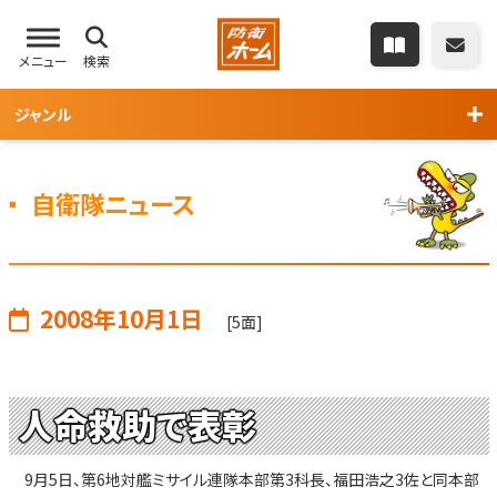
メニュー
検索
ジャンル
自衛隊ニュース
2008年10月1日
[5面]
人命救助で表彰
9月5日、第6地対艦ミサイル連隊本部第3科長、福田浩之3佐と同本部