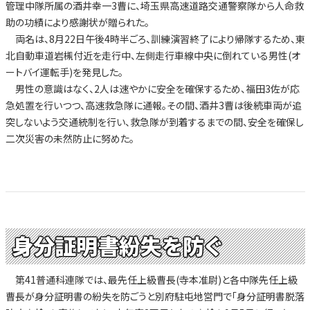
管理中隊所属の酒井幸一3曹に、埼玉県高速道路交通警察隊から人命救
助の功績により感謝状が贈られた。
両名は、8月22日午後4時半ごろ、訓練演習終了により帰隊するため、東
北自動車道岩槻付近を走行中、左側走行車線中央に倒れている男性(オ
ートバイ運転手)を発見した。
男性の意識はなく、2人は速やかに安全を確保するため、福田3佐が応
急処置を行いつつ、高速救急隊に通報。その間、酒井3曹は後続車両が追
突しないよう交通統制を行い、救急隊が到着するまでの間、安全を確保し
二次災害の未然防止に努めた。
身分証明書紛失を防ぐ
第41普通科連隊では、最先任上級曹長(寺本准尉)と各中隊先任上級
曹長が身分証明書の紛失を防ごうと別府駐屯地営門で「身分証明書脱落