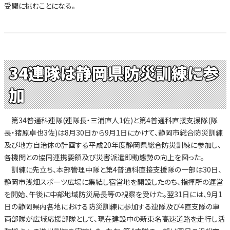
受閲に挑むことになる。
34連隊は静岡県防災訓練に参
加
第34普通科連隊(連隊長・三浦直人1佐)と第4普通科直接支援隊(隊
長・猪原卓也3佐)は8月30日から9月1日にかけて、静岡市総合防災訓練
及び地方自治体の計画する平成20年度静岡県総合防災訓練に参加し、
各機関との協同連携要領及び災害派遣即動態勢の向上を図った。
訓練に先立ち、本部管理中隊と第4普通科直接支援隊の一部は30日、
静岡市浅畑スポーツ広場に集結し宿営地を開設したのち、指揮所の運営
を開始、午後に中部地域防災局長等の視察を受けた。翌31日には、9月1
日の静岡県内各地における防災訓練に参加する連隊及び4直支隊の車
両部隊が広域応援部隊として、現在建設中の新東名高速道路を走行し活