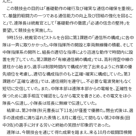
んだ。
この競技会の目的は「基礎動作の確行及び確実な通信の確保を重視し
て、基盤的戦闘力の一つである通信能力の向上及び団結の強化を図るこ
と」で、連隊長は統裁官として「基礎動作の徹底」「必通の信念の堅持」を
要望して競技会を実施した。
9時15分、統裁官のピストルを合図に第1課題の「通信所の構成」に各中
隊は一斉に取りかかった。中隊指揮所の開設と車両無線機の積載、そして
中隊指揮系の開所と、組長の適切な指導により迅速な動作で時間内に設
置を完了していた。第2課題の「有線通信網の構成」では、高利得空中線の
建柱から始まり、選手は制限時間内で構成が完了出来るように作業の優
先順位を考慮し、適切な構成指示のもと正確・確実に構成していた。第3
課題の「正確な通信」では、通信規則を遵守し、不必要な電波発射もなく
短切に交信していた。また、中隊本部は連隊本部からの電報を、正確性を
保つために選手相互で確認をしながら電文を書きとめ、その電文をほ小
隊長へ伝達し、小隊長は班長に無線で伝達していた。
結果は、第2中隊(秋元曹長以下11名)が僅差で優勝た。閉会式後は、選
手の達成感に満ち溢れた表情と、8月に着任して間もない第2中隊長(田
中3佐)の選手に対する労いと終始の笑顔が印象的であった。
連隊は、今競技会を通じて得た成果を踏まえ、来る10月の戦闘団検閲