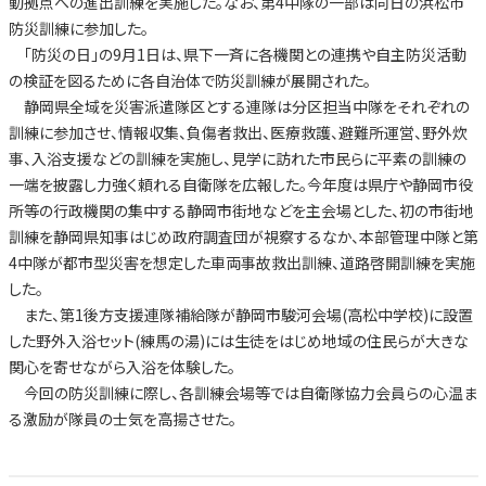
動拠点への進出訓練を実施した。なお、第4中隊の一部は同日の浜松市
防災訓練に参加した。
「防災の日」の9月1日は、県下一斉に各機関との連携や自主防災活動
の検証を図るために各自治体で防災訓練が展開された。
静岡県全域を災害派遣隊区とする連隊は分区担当中隊をそれぞれの
訓練に参加させ、情報収集、負傷者救出、医療救護、避難所運営、野外炊
事、入浴支援などの訓練を実施し、見学に訪れた市民らに平素の訓練の
一端を披露し力強く頼れる自衛隊を広報した。今年度は県庁や静岡市役
所等の行政機関の集中する静岡市街地などを主会場とした、初の市街地
訓練を静岡県知事はじめ政府調査団が視察するなか、本部管理中隊と第
4中隊が都市型災害を想定した車両事故救出訓練、道路啓開訓練を実施
した。
また、第1後方支援連隊補給隊が静岡市駿河会場(高松中学校)に設置
した野外入浴セット(練馬の湯)には生徒をはじめ地域の住民らが大きな
関心を寄せながら入浴を体験した。
今回の防災訓練に際し、各訓練会場等では自衛隊協力会員らの心温ま
る激励が隊員の士気を高揚させた。