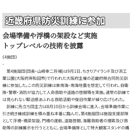
近畿府県防災訓練に参加
会場準備や浮橋の架設など実施
トップレベルの技術を披露
《4施団》
-
第4施設団(団長・山崎幸二将補)は9月1日、ちきりアイランド及び浜工
業公園(大阪府岸和田市)で行われた大阪府主催の近畿府県合同防災訓
練に参加した。この防災訓練は東南海・南海地震を想定して行われ、自衛
隊・警察・消防が協力して人命救助や道路の啓開等を実施。通常の訓練で
は見られない緊迫感あふれる救助活動や復旧作業が繰り広げられた。
訓練に先立ち団主力は8月10日から訓練会場に進入、会場準備作業に
引き続き練成訓練を積み重ね本番に臨んだ。第4施設団は施設支援部隊
として浮橋・橋梁架設、門橋の運航、道路啓開、海難救助者の捜索及び救
助等の訓練展示を行うとともに、会場準備隊として特大観客スタンドの構