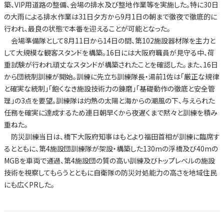
築、VIP用道路の整備、会場の排水及び整地作業等を実施した。特に30日
の大雨による排水作業は31日夕方から9月1日の朝まで徹夜で徹底的に
行われ、最良の状態で本番を迎えることが可能となった。
会場準備隊として8月11日から14日の間、第102施設器材隊を主力と
して大規模な観客スタンドを構築。16日には大阪府職員が見守る中、荷
重試験が行われ頑丈なスタンドが構築されたことを確認した。また、16日
から団統制訓練が開始。訓練に先立ち訓練隊長・湯前1佐は「厳正な規律
と確実な統制」「飽くなき施設技術力の錬磨」「基礎動作の徹底と安全管
理」の3点を要望。訓練隊は灼熱の太陽と海からの潮風の下、与えられた
任務を確実に達成するため連日朝早くから夜遅くまで黙々と訓練を積み
重ねた。
防災訓練当日は、橋下大阪府知事はもとより福田首相が訓練に臨席す
るとともに、第4施設団訓練隊が架設・構築した130mの浮橋及び40mの
MGBを車両で通過、第4施設団の質の高い訓練及びトップレベルの施設
技術を視察してもらうとともに自衛隊の防災対処能力の高さを地域住民
にも広くPRした。