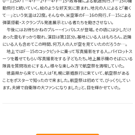
U―125A・T―4・F―2・F―4・F―15・政専機による航過飛行、F―15の機
動飛行と続いていく。絵のような好天気に恵まれ、地元の人によると「暑く
て…」という気温は22度。そんな中、米空軍のF―16の飛行、F―15による
弾薬搭載・スクランブル発進展示といる者たちを飽きさせない。
午後にはお待ちかねのブルー・インパルスが登場。その頃には少しだけ
あった雲もすっかり取れ、演目は第1区分。基地にいる人はもちろん、近隣
にいる人も含めてこの時間、何万人の人が空を見ていたのだろうか…。
地上ではF―15のコックピットに乗って写真撮影をする人。パイロットス
ーツを着せてもらい写真撮影をする子どもたち。地上展示機のそばにいる
隊員を質問攻めにする人。様々な楽しみ方で航空祭を満喫していた。
徳島県から来ていた人は「札幌に新婚旅行に来ていて、航空祭がある
ことをポスターで知ったので来ました。航空祭は初めてで、びっくりしてい
ます。夫婦で自衛隊の大ファンになりました」と、目を輝かせていた。