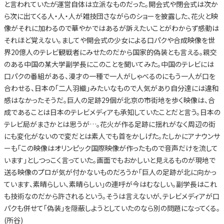
と言われていたが運営自体は立派なものだった。開会式や閉会式は次か
ら次に出てくる人・人・人が雑技団さながらのショーを披露した、花火と映
像がそれに加わるので華やかではあるが訴えたいことがわからず感動は
それほど覚えない。ましてや開会式の少女による口パクや合成映像を世
界20億人のテレビ観戦者にみせたのだから国家的偽装とも言える。親交
のある中国の某大学副学長にこのことを聞いてみた。中国のテレビには
口パクの番組がある、漫才の一種で一人がしゃべるのにもう一人が口を
合わせる、日本の「二人羽織」みたいなもので人気があり自分達には違和
感はなかったそうだ。巨人の足跡29個が北京の市街地を歩く映像は、合
成であることは日本のテレビメディアも承知していたことだと言う。日本の
テレビ局がまさかとは思うが…。花火が作る足跡に揺れがなく周辺の街
にも変化がないので変だとは素人でも首をかしげた。たしかにアナウンサ
ーも「この映像はオリンピック国際映像が作ったもので音声だけを流して
います」としつっこく言っていた。画面でもおかしいと見えるものが現地で
送る映像のプロが気が付かないものだろうか「巨人の足跡が北に向かっ
ています、素晴らしい、素晴らしい」の連呼が今はむなしい。副学長はこれ
も技術なのだから許されるという。そうは言えないが、テレビメディアが口
パクも併せて「偽装」を隠蔽しようとしていたのなら別の問題になってくる。
(所谷)