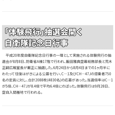
「体験飛行」抽選会開く
自衛隊記念日行事
平成20年度自衛隊記念日行事の一環として実施される体験飛行の抽
選会が8月8日、防衛省A棟17階で行われ、飯田雅典空幕総務部長と荒木
正嗣広報室長が厳正に抽選した。6月24日から8月4日までの1ヶ月半に
わたって往復はがきによる公募を行い、C―1及びCH―47Jの搭乗者750
名の定員に対し、合計2088枚(4830名)の応募があった。当選倍率はC―1
が5倍、CH―47Jが8.4倍で平均6.4倍にのぼった。体験飛行は9月28日、
空自入間基地で行われる。