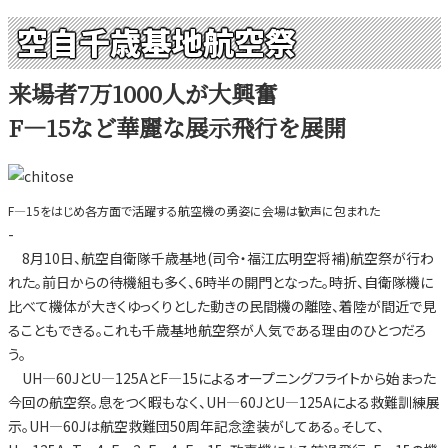
空自千歳基地航空祭
来場者7万1000人が大興奮
F―15など華麗な展示飛行を展開
F―15をはじめ各方面で活躍する航空機の勇姿に会場は歓声に包まれた
-
8月10日、航空自衛隊千歳基地(司令・福江広明空将補)航空祭が行わ
れた。前日からの待機組も多く、6時半の開門となった。時折、自衛隊機に
比べて機体が大きくゆっくりとした動きの民間機の離陸、着陸が間近で見
ることもできる。これも千歳基地航空祭が人気である理由のひとつだろ
う。
UH―60JとU―125AとF―15によるオープニングフライトから始まった
今回の航空祭。息をつく暇もなく、UH―60JとU―125Aによる救難訓練展
示。UH―60Jは航空救難団50周年記念塗装がしてある。そして、