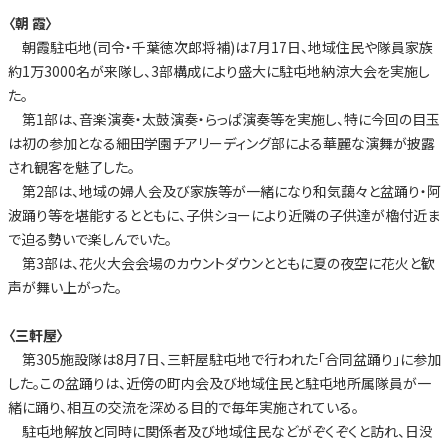
〈朝 霞〉
朝霞駐屯地(司令・千葉徳次郎将補)は7月17日、地域住民や隊員家族
約1万3000名が来隊し、3部構成により盛大に駐屯地納涼大会を実施し
た。
第1部は、音楽演奏・太鼓演奏・らっぱ演奏等を実施し、特に今回の目玉
は初の参加となる細田学園チアリーディング部による華麗な演舞が披露
され観客を魅了した。
第2部は、地域の婦人会及び家族等が一緒になり和気藹々と盆踊り・阿
波踊り等を堪能するとともに、子供ショーにより近隣の子供達が櫓付近ま
で迫る勢いで楽しんでいた。
第3部は、花火大会会場のカウントダウンとともに夏の夜空に花火と歓
声が舞い上がった。
〈三軒屋〉
第305施設隊は8月7日、三軒屋駐屯地で行われた「合同盆踊り」に参加
した。この盆踊りは、近傍の町内会及び地域住民と駐屯地所属隊員が一
緒に踊り、相互の交流を深める目的で毎年実施されている。
駐屯地解放と同時に関係者及び地域住民などがぞくぞくと訪れ、日没