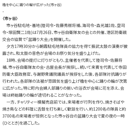
櫓を中心に踊りの輪が広がった(市ヶ谷)
-
〈市ヶ谷〉
市ヶ谷駐屯地・基地(陸司令・佐藤秀樹将補、海司令・森光雄1佐、空司
令・塚田賢二1佐)は7月26日、市ヶ谷自衛隊友の会との共催、港区防衛親
交会の協賛で「盆踊り大会」を開催した。
夕方17時30分から朝霞駐屯地隊員の協力を得て振武太鼓の演奏が披
露され、和太鼓の音色が会場のお祭り気分を盛り上げた。
18時、会場の提灯に灯りがともり、主催者を代表して陸司令・佐藤将
補、市ヶ谷自衛隊友の会・古屋会長が挨拶し、続いて来賓を代表して寺田
防衛大臣政務官、与謝野衆議院議員が挨拶をした後、各部隊対抗踊りが
行われた。各部隊の法被が雰囲気を盛り上げ櫓を中心に踊りの輪が次第
に広がった。特に町内会婦人部踊りの揃いの浴衣が会場に花を添え、会
場は終始踊りの輪が途切れることがなかった。
一方、チャリティー模擬売店前では、来場者が行列を作り、焼きそばや
焼き鳥などの料理に舌鼓を打ち楽しく歓談を行い、約1200名の隊員と約
3700名の来場者が恒例となった市ヶ谷台の盆踊り大会で夏の夜の一時
(ひととき)を過ごした。