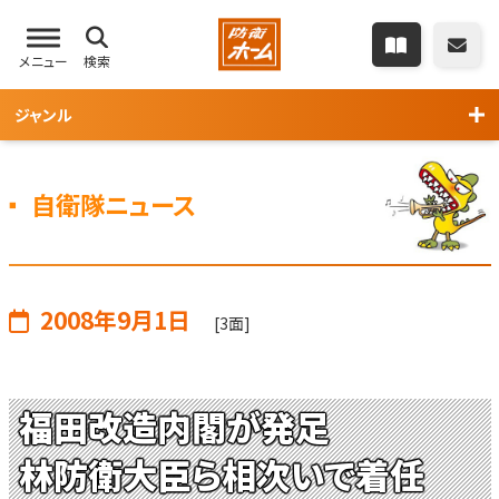
メニュー
検索
ジャンル
自衛隊ニュース
2008年9月1日
[3面]
福田改造内閣が発足
林防衛大臣ら相次いで着任