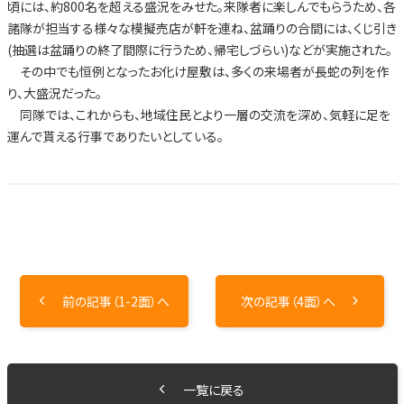
頃には、約800名を超える盛況をみせた。来隊者に楽しんでもらうため、各
諸隊が担当する様々な模擬売店が軒を連ね、盆踊りの合間には、くじ引き
(抽選は盆踊りの終了間際に行うため、帰宅しづらい)などが実施された。
その中でも恒例となったお化け屋敷は、多くの来場者が長蛇の列を作
り、大盛況だった。
同隊では、これからも、地域住民とより一層の交流を深め、気軽に足を
運んで貰える行事でありたいとしている。
前の記事（1-2面）へ
次の記事（4面）へ
一覧に戻る