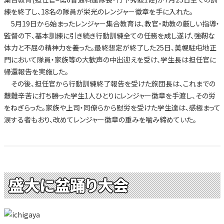
練を終了し、18名の隊員が栄光のレンジャー徽章を手に入れた。
5月19日から始まったレンジャー集合教育は、教官・助教の厳しい指導・
監督の下、基本訓練に引き続き行動訓練全ての任務を成し遂げ、強靭な
体力と不屈の精神力を養った。最終想定が終了した25日、美幌駐屯地正
門において隊員・家族等の大歓声の中出迎えを受け、学生長は担任官に
帰還報告を実施した。
その後、担任官から行動訓練終了報告を受けた旅団長は、これまでの
艱難辛苦に打ち勝った学生1人ひとりにレンジャー徽章を手渡し、その労
をねぎらった。家族や上司・同僚らから慰労を受けた学生達は、感極まって
涙する者もおり、改めてレンジャー徽章の重みを噛み締めていた。
盛大に盆踊り大会