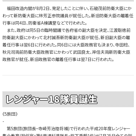
福田改造内閣が8月2日、発足したことに伴い、石破茂前防衛大臣にか
わって新防衛大臣に林芳正参院議員が就任した。新旧防衛大臣の離着任
行事は同4日、防衛省A棟講堂などで行われた。
また、政府は同5日の臨時閣議で各府省の副大臣を決定、江渡聡徳前
防衛副大臣にかわって北村誠吾新防衛副大臣が就任、新旧副大臣の離
着任行事は翌6日に行われた。同6日には大臣政務官も決まり、寺田稔、
秋元司両前防衛大臣政務官にかわって武田良太、岸信夫両新防衛大臣
政務官が就任、新旧政務官の離着任行事は翌7日に行われた。
レンジャー18隊員誕生
《5旅団》
-
第5旅団(旅団長・寺崎芳治陸将補)で行われた平成20年度レンジャー
集合教育(担任官=第6普通科連隊長・竹下秀毅1佐)が7月25日全ての訓