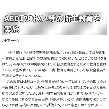
AED取り扱い等の衛生教育を
実施
《小平学校》
-
小平学校(司令・榊枝宗男陸将補)は5月23日、救急救命士である衛生
科隊員からAED(自動対外式除細動器)の取り扱いなどについて教育を受
けた。小平学校では中央病院において普及教育をするための教育を受け
ており、衛生教育として四半期に一度、教育を実施して小平学校全職員が
受講する予定となっている。
「この教育は体験コース。全隊員がAEDに一度は触れて、その取り扱い
を経験してもらいたい」と教官は語る。この日も参加者ほぼ全員が人命救
助の実演を実施した。AEDは一般市民でも使用が可能で、駅やスーパー
などでも目にするなど存在自体は知られているが、実際使用方法が分か
らなければ、事態に直面したとき「使おう」という意思にはつながりにく