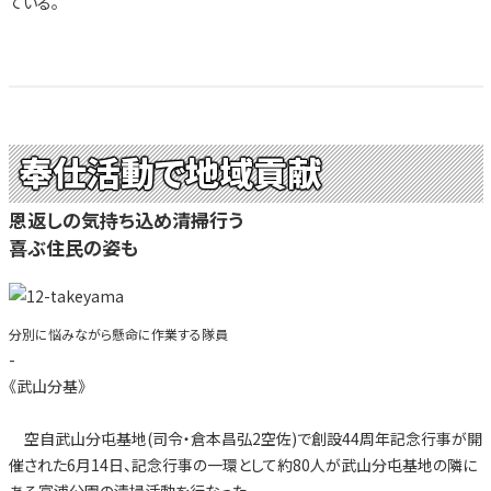
ている。
奉仕活動で地域貢献
恩返しの気持ち込め清掃行う
喜ぶ住民の姿も
分別に悩みながら懸命に作業する隊員
-
《武山分基》
空自武山分屯基地(司令・倉本昌弘2空佐)で創設44周年記念行事が開
催された6月14日、記念行事の一環として約80人が武山分屯基地の隣に