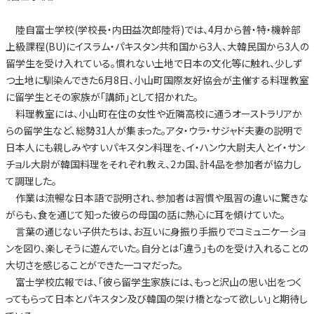
陸自富士学校(学校長・内田益次郎陸将)では、4月から普・特・機幹部
上級課程(BU)にイスラム・パキスタン共和国から3人、大韓民国から3人の
留学生を受け入れている。慣れない土地で日本の文化等に触れ、少しず
つ土地に馴染んできた6月8日、小山町国際友好協会が主催する料理教室
に留学生とその家族が「講師」として招かれた。
料理教室には、小山町在住の女性や近隣高校に通うオーストラリアか
らの留学生など、総勢31人が集まった。アタ・ウラ・サジャド夫妻の説明で
日本人にも親しみやすいパキスタン料理を、イ・ハンウ大尉夫人とイ・サン
チョル大尉が韓国料理をそれぞれ教え、2カ国、計4品を参加者が協力し
て調理した。
作業は流暢な日本語で説明され、参加者は習慣や風習の違いに驚きな
がらも、食を通じて知った彼らの母国の話に熱心に耳を傾けていた。
言葉の通じない子供たちは、お互いに身振り手振りでコミュニケーショ
ンを図り、楽しそうに遊んでいた。自分とは「違う」ものを受け入れることの
大切さを感じることができた一コマだった。
富士学校広報では、「彼ら留学生家族には、もっと沢山の思い出をつく
ってもらって日本とパキスタン及び韓国の架け橋となって欲しい」と期待し