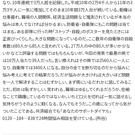
なり、10年連続で3万人超を記録した。平成10年の2万4千人から11年の3
万3千人に一気に増加してそのまま10年間3万人台が続いている。動機は
仕事疲れ、職場の人間関係、経済生活問題など推測されているが本当の
悩みは本人でなければ分かるまい。防衛省・自衛隊にもこの問題は当て
はまる。ある部隊に行った時「ストップ・自殺」のポスターを見たときには
正直びっくりした。大きな問題になっているのだ。ここ数年の自衛隊の自殺
者数は80人から85人と言われている。27万人の中の80人が多いか少な
いかなどと評論する問題ではもちろんないが、今回の発表で最悪の県で
は10万人当たり39人だった。言い換えればその県では2560人に一人に
なり、自衛隊では3400人になる。自分の全てを断ち切るのだから悩みに
悩み考えに考えての結果だろう。だが悩みが大きければ大きいほど問題
を一人で解決することはむずかしい、まず傍にいるだれかに話してみるこ
とだ。初めは恥ずかしい、笑われる、職場はゆるしてくれるだろうか、些細
なことで躊躇しているのではないか。いちど口火を切れば一気に話せるし
気持ちがうそのように軽くなる、なんでもそうだ。この歳になってから気が
ついたことである。共済組合でも「あなたのサポートダイヤル」
0120―184―838で24時間悩み相談を受けている。(所谷)