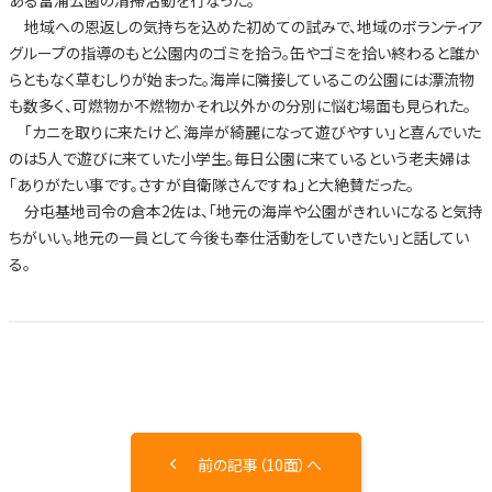
ある富浦公園の清掃活動を行なった。
地域への恩返しの気持ちを込めた初めての試みで、地域のボランティア
グループの指導のもと公園内のゴミを拾う。缶やゴミを拾い終わると誰か
らともなく草むしりが始まった。海岸に隣接しているこの公園には漂流物
も数多く、可燃物か不燃物かそれ以外かの分別に悩む場面も見られた。
「カニを取りに来たけど、海岸が綺麗になって遊びやすい」と喜んでいた
のは5人で遊びに来ていた小学生。毎日公園に来ているという老夫婦は
「ありがたい事です。さすが自衛隊さんですね」と大絶賛だった。
分屯基地司令の倉本2佐は、「地元の海岸や公園がきれいになると気持
ちがいい。地元の一員として今後も奉仕活動をしていきたい」と話してい
る。
前の記事（10面）へ