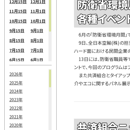
防衛省環境
12月15日
12月1日
11月15日
11月1日
各種イベン
10月15日
10月1日
9月15日
9月1日
6月の「防衛省環境月間」
8月15日
8月1日
9日、全日本空輸(株)の
7月15日
7月1日
ハード面における民間企業
13日には、防衛省職員等
6月15日
6月1日
ントで、今回のプログラムは
5月15日
5月1日
2026年
また共済組合とタイアップし
4月15日
4月1日
2025年
介やエコに関するパネル展
3月15日
3月1日
2024年
2月15日
2月1日
2023年
2022年
1月15日
1月1日
2021年
共済組合ニ
2020年