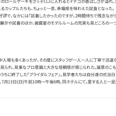
のロールケーキをさっそく口に入れるとイチゴの香ばしさが溢れ、
えるカップルたちも、ちょっと一息、幸福感を味わえた試食となった。
で、なかには「試着したかったのですが、2時間待ちで残念ながら
展示や試着のほか、披露宴のモデルルームの充実も見どころの一つ
入場も多くあったが、その度にスタッフが一人一人に丁寧で迅速な
見られ、見事なプロ意識と大きな信頼感が感じられた。誠意のこも
ちに終了した「ブライダルフェア」。見学者たちは自分達の式当日
7月13日(日)午前10時～午後6時、同ホテルにて。愛する人と一