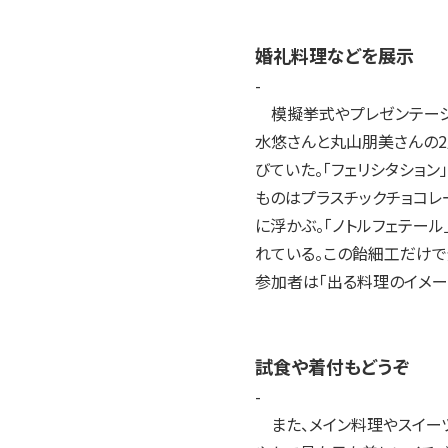
2004年
2003年
婚礼料理などを展示
2002年
-
2001年
模擬挙式やプレゼンテーシ
水悠さんと丸山朋美さんの2人
びていた。「フェリシタショ
ものはプラスチックチョコレ
に浮かぶ。「ノトルフェテー
れている。この飴細工だけで
参加者は「出る料理のイメー
試食や着付もどうぞ
-
また、メイン料理やスイー