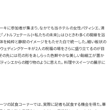
ーキに参加者が集まり、なかでも当ホテルの女性パティシエ、清
と「ノトルフェテール(=私たちの未来)」はひときわ多くの視線を浴
、全体を純粋と静寂のイメージをもたせた白で統一した。細い板状の
のウェディングケーキが2人の祝福の場をさらに盛り立てるのが目
り、その先には花の形をあしらった色鮮やかな美しい飴細工が置か
ティシエからの贈り物のように思えた。 料理やスイーツの展示に
ーツの試食コーナーでは、実際に記者も試食する機会を得た。華