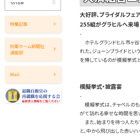
2019年
2018年
大好評、ブライダルフェ
2017年
255組がグラヒルへ来場
特集記事
2016年
-
2015年
ホテルグランドヒル市ヶ谷で
防衛ホーム
新聞社
2014年
れた。ジューンブライドとい
通販部
2013年
を博しているのが模擬挙式と
2012年
Mail
2011年
模擬挙式・披露宴
2010年
-
2009年
模擬挙式は、チャペルのも
2008年
がて訪れる幸せな時間を思い
2007年
また、始まりを待つ人たちで
2006年
と、中から飛び出した赤いハ
2005年