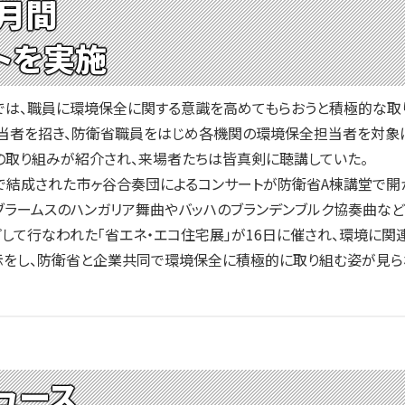
月間
トを実施
では、職員に環境保全に関する意識を高めてもらおうと積極的な取
担当者を招き、防衛省職員をはじめ各機関の環境保全担当者を対象に
の取り組みが紹介され、来場者たちは皆真剣に聴講していた。
で結成された市ヶ谷合奏団によるコンサートが防衛省A棟講堂で開
ブラームスのハンガリア舞曲やバッハのブランデンブルク協奏曲など
て行なわれた「省エネ・エコ住宅展」が16日に催され、環境に関
示をし、防衛省と企業共同で環境保全に積極的に取り組む姿が見ら
ュース