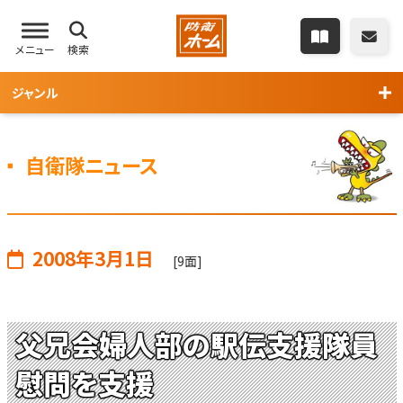
メニュー
検索
ジャンル
自衛隊ニュース
2008年3月1日
[9面]
父兄会婦人部の駅伝支援隊員
慰問を支援