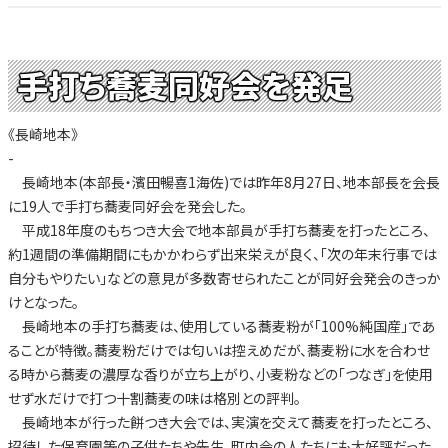
手打ち蕎麦同好会を発足
《長崎地本》
-
長崎地本(本部長・濱田暢喜1海佐)では昨年8月27日、地本部長を会長
に19人で手打ち蕎麦同好会を発会した。
平成18年度のもちつき大会で地本部員が手打ち蕎麦を打ったところ、
約1週間の準備期間にもかかわらず出来栄えが良く、「次の年末行事では
自分もやりたい」などの意見が多数寄せられたことが同好会発会のきっか
けとなった。
長崎地本の手打ち蕎麦は、使用している蕎麦粉が「100%純国産」であ
ることが特徴。蕎麦粉だけでは匂いは控えめだが、蕎麦粉に水を合わせ
る時から蕎麦の濃厚な香りが立ち上がり、小麦粉などの「つなぎ」を使用
せず水だけで打つ十割蕎麦の味は格別との評判。
長崎地本が行った餅つき大会では、実演を交えて蕎麦を打ったところ、
招待した保育園等の子供たちや先生、町内会の人たちにも大好評だった。