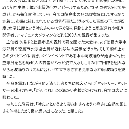
この大会は、水質汚濁などで中断されていたが、新町川の美化活動に
取り組む主催団体が水質浄化をアピールするため、市民に呼びかけて平
成7年から毎年開催している。今では徳島市の冬の風物詩としてすっかり
定着し、市民に親しまれている恒例行事だ。 澄み切った青空の下、気温5
度、水温11度という冷たさの中で泳ぐ姿を見物しようと家族連れや報道
関係者、アマチュアカメラマンなど約1200人の観客が集まった。
主催者の挨拶と徳島市長の祝辞で幕を開けた大会は、まず徳島大学水
泳部員や徳島市水泳協会員が近代泳法の展示を行った。そして橋の上か
らのダイビングに続き、メインイベントである水中阿波踊りが始まった。松
空隊員を含む約40人の若者がハッピ姿で入水し、川の中で円陣を組みな
がら阿波踊りのリズムに合わせて立ち泳ぎする見事な水中阿波踊りを披
露した。
全身を震わせながら耐え泳ぐ若者たちに観客からは「ヤットサー、ヤット
サー」の掛け声や、「がんばれ!」との温かい声援がかけられ、会場は大いに
賑わった。
参加した隊員は、「冷たいというより突き刺さるような痛さに自然の厳し
さを体感したが、良い想い出になった」と話した。