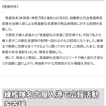
《徳島地本》
-
徳島地本(本部長・神宮万和1海佐)は1月4日、自衛隊父兄会徳島県支
部連合会婦人部による徳島駅伝支援隊の県出身隊員に対する慰問を支
援した。
大野定子婦人部長から「徳島駅伝の支援ご苦労様です。今回で私たち
婦人部がこの駅伝支援隊の慰問へ訪れるのも10回目となりました。最後
まで無事に任務を全うできるように願っております」と挨拶したあと、支援
隊長の末永准尉をはじめ、隊員を激励した。
続いて、隊員らと懇談し、徳島駅伝支援のエピソードや婦人部の子弟な
どの話題に盛り上がり、終始和やかな雰囲気のなか親睦を深めた。
練艦隊名古屋入港で広報活動
を支援