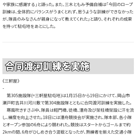
や家族に感謝する」と語った。また、三木ともみ予備自補は「今回のロープ
訓練は、全体的にバランスがうまくとれず、思うような訓練ができなかった
が、隊員のみなさんが親身になって教えてくれた」と語り、それぞれの成果
を持って駐屯地をあとにした。
合同渡河訓練を実施
《三軒屋》
-
第305施設隊(=三軒屋駐屯地)は1月15日から19日にかけて、岡山市
瀬戸町吉井川河川敷で第304施設隊とともに合同渡河訓練を実施した。
寒風吹きすさぶ中、隊員は軽門橋、徒橋、漕舟及び架柱橋架設に汗を流
し、練度を向上させた。18日には漕舟競技会が実施され、隊本部、各小隊
とオープン参加の6舟により競われた。競技はスタートからゴールまで約
2kmの間、6舟がひしめき合う混戦となったが、熟練者を揃えた交通小隊