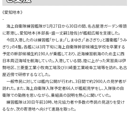
《愛知地本》
-
海上自衛隊練習艦隊が1月27日から30日の間、名古屋港ガーデン埠頭
に寄港し、愛知地本(本部長・盛一丈嗣1陸佐)が艦艇広報を支援した。
今回入港したのは練習艦「かしま」「しまゆき」「あさぎり」と護衛艦「うみ
ぎり」の4隻。各艦には3月下旬に海上自衛隊幹部候補生学校を卒業する
予定の幹部候補生約190人が乗艦しており、近海練習航海のため主に西
日本周辺海域を航海していた。入港している間、陸に上がった実習員は伊
勢地区、三菱重工業小牧南工場及び川崎重工業岐阜工場等を訪れ、名古
屋近傍で研修するなどした。
一般市民に対しては艦内公開が行われ、3日間で約2900人の見学者が
訪れた。また、海上自衛隊入隊予定者66人が艦艇見学をし、入隊後の自
衛隊での勤務を思いながら、乗組員の説明を熱心に聞いていた。
練習艦隊は30日午前10時、地元協力者や多数の市民の見送りを受け
るなか、次の寄港地へ向けて進路を取った。