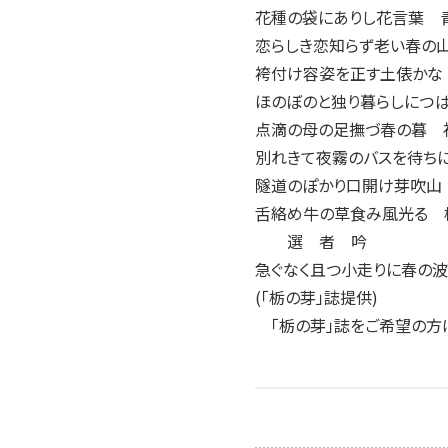
花種の袋にありし花言葉 
恋らしき恋知らず老い春の
袴付け容姿を正す土俵かな
ほのぼのと独り暮らしにつ
点滴の母の足撫づ春の暮 
別れきて夜霧のバスを待ち
隧道のぽかり口開け芽吹山
舌絡め牛の草食み風光る 
選 者 吟
急ぐなく且つ小走りに春の
(「栃の芽」誌提供)
「栃の芽」誌をご希望の方は〈