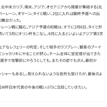
、北中米カリブ、南米、アジア、オセアニアから強豪が集結する(北
バーレーン、オマーン、タイと戦い、2位に入れば最終予選への出
の舞台だった。
レーン戦に臨む。アジア予選の初戦は、すでに2月6日、タイと対
続いて5月にキリン杯をこなし、6月に入るといよいよアジア第3次
ェアなレフェリーの判定、そして相手のラフプレー、観客のブーイ
くシャカリキにやることが肝心。チーム全体に安定感が出てきた
選手で攻撃的にやろうとしても、またその逆でもダメ。最初か
ッシャーもあるし、耐えられないような批判も受けたが、最後のよ
るW杯日本代表の今後の戦いぶりに注目していきたい。