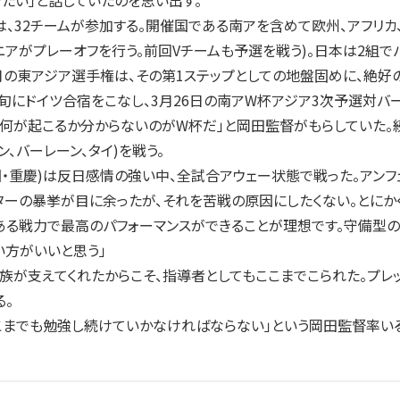
たい」と話していたのを思い出す。
は、32チームが参加する。開催国である南アを含めて欧州、アフリカ
ニアがプレーオフを行う。前回Vチームも予選を戦う)。日本は2組で
月の東アジア選手権は、その第1ステップとしての地盤固めに、絶好
にドイツ合宿をこなし、3月26日の南アW杯アジア3次予選対バー
「何が起こるか分からないのがW杯だ」と岡田監督がもらしていた。
ーン、バーレーン、タイ)を戦う。
・重慶)は反日感情の強い中、全試合アウェー状態で戦った。アンフ
ターの暴挙が目に余ったが、それを苦戦の原因にしたくない。とにか
ある戦力で最高のパフォーマンスができることが理想です。守備型の
い方がいいと思う」
族が支えてくれたからこそ、指導者としてもここまでこられた。プレ
る。
こまでも勉強し続けていかなければならない」という岡田監督率い