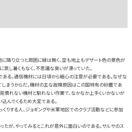
地に降り立つと周囲に緑は無く、空も地上もデザート色の景色が
に蒸し暑くもなく、不思議な臭いが漂っていた。
である。通信機材には日頃から細心の注意が必要である。なぜな
てしまうからだ。機材の主な故障原因はこの国特有の砂塵であ
。見慣れない機材と馴れない作業で、なかなか上手くいかないが
い込んでくるため大変である。
くりする人、ジョギングや米軍地区でのクラブ活動などに参加
ったが、やってみるとこれが意外に面白いのである。サルサのス