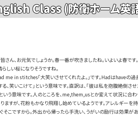
nglish Class (防衛ホーム
u doing? 皆さん、お元気でしょうか。春一番が吹きましたね。いよ
晴らしい桜になりそうですね。
 me in stitches「大笑いさせてくれたよ。」です。Hadはhave
る、笑いこけて」という意味です。直訳は、「彼は私を抱腹絶倒させた。」
いう意味です。人のところを、me,them,usとか変えて状況に合わ
ますが、花粉もかなり飛翔し始めているようです。アレルギーを持
すぐそこですから。外出から帰ったら手洗い、うがいの励行は効果があ