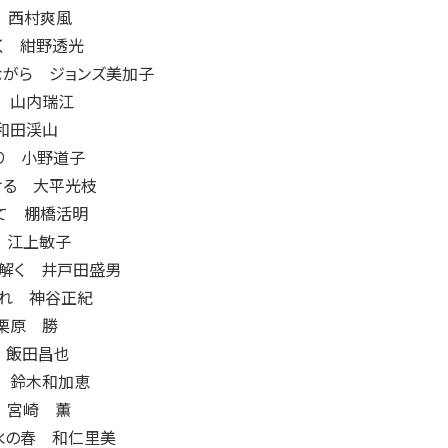
 西村爽風
く 紺野透光
ながら ジョンズ美加子
 山内瑞江
和田渓山
り 小野道子
ける 大平光枝
て 棚橋活明
 江上敏子
包解く 井戸田盛男
れ 神谷正紀
栗原 勝
 飯田昌也
 鈴木和加恵
 宮崎 薫
水の春 和仁里美