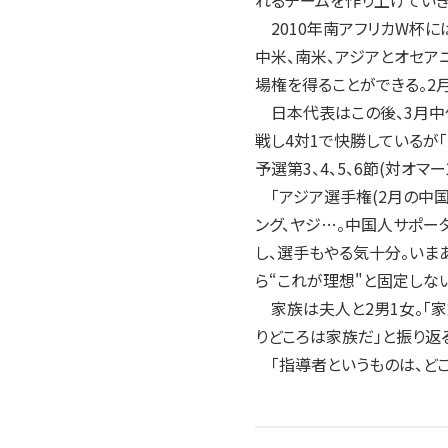
れるチームを作り上げていき
2010年南アフリカW杯に
中米、南米、アジアとオセア
場権を得ることができる。2
日本代表はこの後、3月中旬
戦し4対1で快勝しているが
予選第3、4、5、6節(対オマ
「アジア選手権(2月の中国
ング、ヤジ…。中国人サポー
し、選手もやる気十分。いま
ら“これが理想"と固定しな
家族は夫人と2男1女。「家
りどころは家族だ」と振り返
「指導者というものは、ど