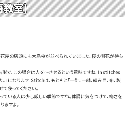
英語教室)
いよ春です。花屋の店頭にも大島桜が並べられていました。桜の開花が待ち
の過去形で、この場合は人を～させるという意味ですね。In stitches
になります。Stitchは、もともと「一針、一縫、編み目、布、製
せて使ってください。
っている人は少し厳しい季節ですね。体調に気をつけて、寒さを
りますよ。