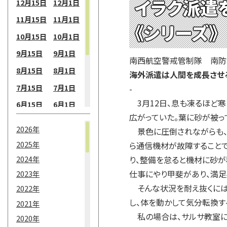
イラク派遣
12月15日
12月1日
11月15日
11月1日
《シリーズ》
10月15日
10月1日
9月15日
9月1日
南西航空警戒管制隊 南防
8月15日
8月1日
海外派遣は人間を成長させ
7月15日
7月1日
-
3月12日、息も凍るほど寒
6月15日
6月1日
広がっていた。葉に砂が被っ
5月15日
5月1日
2026年
景色に圧倒されながらも、
4月15日
4月1日
2025年
ら通信機材が故障すること
3月15日
3月1日
2024年
り、整備を怠ると機材に砂
2月15日
2月1日
仕事にやり甲斐があり、満
2023年
そんな状況を耐え抜くには
2022年
1月15日
1月1日
し、体を動かして気分転換す
2021年
私の場合は、サルサ教室に
2020年