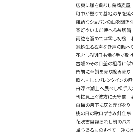
2004年
店奥に雛を飾りし島蕎麦屋
2003年
町中が翳りて基地の草を焼
2002年
雛納むショパンの曲を聞き
2001年
春灯やいまだ使へる糸切歯
雨粒を溜めては零し初桜 
蝌蚪生るる声なき声の賑へ
花むしろ明日も働く手で敷
古雛のその目差の祖母に似
門前に草餅を売り線香売り
照れもしてバレンタインの
舟浮べ湖上へ展べし松手入
朝桜見上ぐ彼方に天守閣 
白梅の月下に仄と浮びをり
桃の日の歌口ずさみ針仕事
花吹雪席譲られし朝のバス
帰心あるものすべて 翔ち