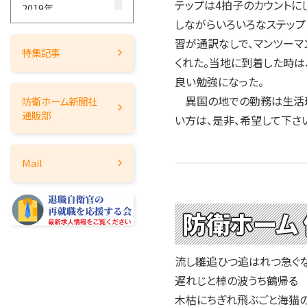
テップは4拍子のカウントにし
2019年
しながらいろいろなステップ
2018年
習が通訳なしで、マンツー
2017年
特集記事
くれた。当地に到着した時は
2016年
良い勉強になった。
2015年
異国の地での勤務は生活環
防衛ホーム
新聞社
2014年
通販部
い方は、是非、希望して下さ
2013年
2012年
Mail
2011年
2010年
2009年
防衛ホーム
2008年
2007年
流し雛追ひつ追はれつ急ぐ
2006年
遅れじと棹の波うち鶴帰る
2005年
木枯にちぎれ飛ぶごと海猫