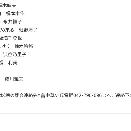
青木敏夫
山 榎本木作
 永井恒子
ばめ来る 細野清子
福満千登世
にけり 鈴木吟悠
 渋谷乃里子
榎 利美
波 成川雅夫
栃の芽会連絡先=畠中草史氏電話042・796・0961〉へご連絡下