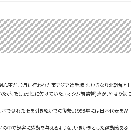
関心事だ。2月に行われた東アジア選手権で、いきなり北朝鮮と1
たが、敏しょう性に欠けていた」(オシム前監督)点が、やはり気に
梗塞で倒れた後を引き継いでの復帰。1998年には日本代表をW
いの中で観客に感動を与えるような、いきいきとした躍動感あふ