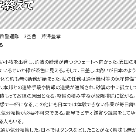
を終えて
群警通隊 3空曹 芹澤豊孝
る
い小牧を出発し、灼熱の砂漠が待つクウェートへ向かった。異国の
ているせいか緑が茶色に見える。そして、日差しは痛いが日本のよう
休む暇も無く勤務が始まった。私の任務は通信機材等の保守整備
で、本邦との連絡手段や情報の送受が遮断され、砂漠の中に孤立し
が積もって故障の原因となる。整備の積み重ねが故障排除に繋がる
足感で一杯になる。この他にも日本では体験できない作業が毎日舞
気分転換が必要不可欠である。部屋でビデオ鑑賞や読書をしてゆっ
る人もいる。
通い気分転換した。日本ではダンスなどしたことがなく興味も無か