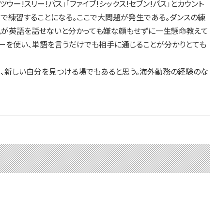
ー!スリー!パス」「ファイブ!シックス!セブン!パス」とカウント
アで練習することになる。ここで大問題が発生である。ダンスの練
私が英語を話せないと分かっても嫌な顔もせずに一生懸命教えて
ャーを使い、単語を言うだけでも相手に通じることが分かりとても
、新しい自分を見つける場でもあると思う。海外勤務の経験のな