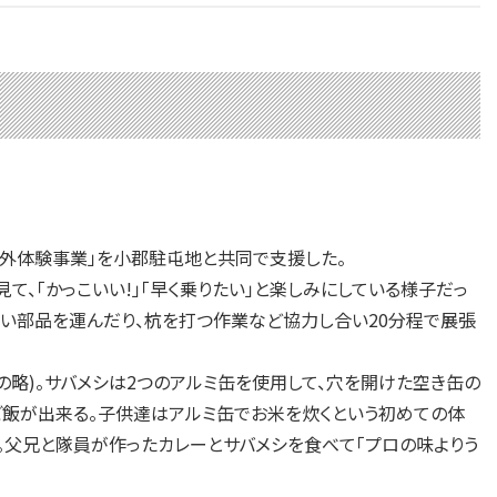
野外体験事業」を小郡駐屯地と共同で支援した。
、「かっこいい!」「早く乗りたい」と楽しみにしている様子だっ
重い部品を運んだり、杭を打つ作業など協力し合い20分程で展張
略)。サバメシは2つのアルミ缶を使用して、穴を開けた空き缶の
ご飯が出来る。子供達はアルミ缶でお米を炊くという初めての体
。父兄と隊員が作ったカレーとサバメシを食べて「プロの味よりう