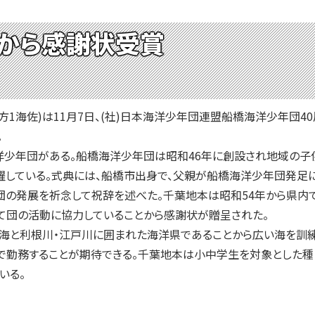
から感謝状受賞
1海佐)は11月7日、(社)日本海洋少年団連盟船橋海洋少年団
。
少年団がある。船橋海洋少年団は昭和46年に創設され地域の子供達
躍している。式典には、船橋市出身で、父親が船橋海洋少年団発足
団の発展を祈念して祝辞を述べた。千葉地本は昭和54年から県内
て団の活動に協力していることから感謝状が贈呈された。
海と利根川・江戸川に囲まれた海洋県であることから広い海を訓
で勤務することが期待できる。千葉地本は小中学生を対象とした種
いる。