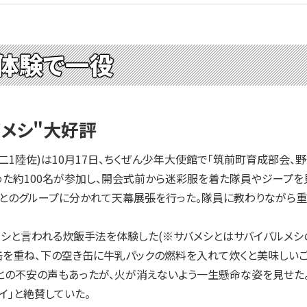
体験で一役
メシ"大好評
1陸佐)は10月17日、ちくぜん少年大使館で「筑前町育成部会、
約100名が参加し、開会式前から迷彩服を着た隊員やジープを見て
ごとのグループに分かれて天幕展張を行った。隊員に教わりながら
と言われる炊飯手法を体験した(※サバメシとはサバイバルメシの
缶を重ね、下の空き缶に牛乳パックの燃料を入れて炊くと美味しい
」との不安の声もあったが、火が消えないよう一生懸命な姿を見せた
イ」と絶賛していた。