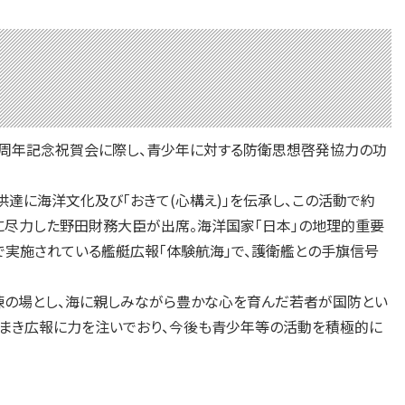
40周年記念祝賀会に際し、青少年に対する防衛思想啓発協力の功
に海洋文化及び「おきて(心構え)」を伝承し、この活動で約
に尽力した野田財務大臣が出席。海洋国家「日本」の地理的重要
で実施されている艦艇広報「体験航海」で、護衛艦との手旗信号
練の場とし、海に親しみながら豊かな心を育んだ若者が国防とい
まき広報に力を注いでおり、今後も青少年等の活動を積極的に