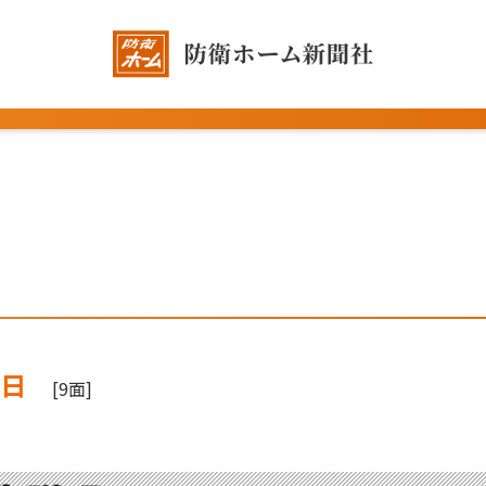
5日
[9面]