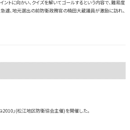
イントに向かい、クイズを解いてゴールするという内容で、難易度
、急遽、地元選出の前防衛政務官の楠田大蔵議員が激励に訪れ、
2010」(松江地区防衛協会主催)を開催した。