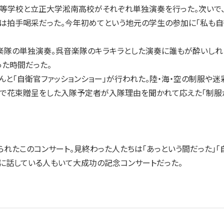
等学校と立正大学淞南高校がそれぞれ単独演奏を行った。次いで、
客は拍手喝采だった。今年初めてという地元の学生の参加に「私も
隊の単独演奏。呉音楽隊のキラキラとした演奏に誰もが酔いしれ
た時間だった。
と「自衛官ファッションショー」が行われた。陸・海・空の制服や迷彩
部で花束贈呈をした入隊予定者が入隊理由を聞かれて応えた「制服
たこのコンサート。見終わった人たちは「あっという間だった」「自
に話している人もいて大成功の記念コンサートだった。