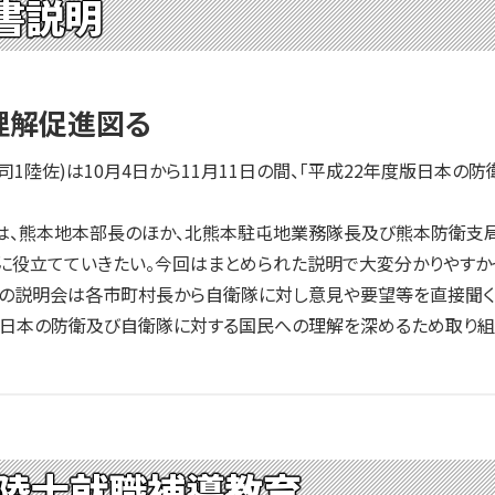
書説明
理解促進図る
1陸佐)は10月4日から11月11日の間、「平成22年度版日本の
、熊本地本部長のほか、北熊本駐屯地業務隊長及び熊本防衛支局
に役立てていきたい。今回はまとめられた説明で大変分かりやすか
の説明会は各市町村長から自衛隊に対し意見や要望等を直接聞く
日本の防衛及び自衛隊に対する国民への理解を深めるため取り組ん
陸士就職補導教育