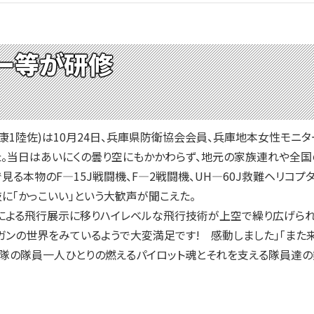
ー等が研修
1陸佐)は10月24日、兵庫県防衛協会会員、兵庫地本女性モニ
。当日はあいにくの曇り空にもかかわらず、地元の家族連れや全国の
る本物のF—15J戦闘機、F—2戦闘機、UH—60J救難ヘリコプ
に「かっこいい」という大歓声が聞こえた。
による飛行展示に移りハイレベルな飛行技術が上空で繰り広げられ
・ガンの世界をみているようで大変満足です! 感動しました」「また
隊の隊員一人ひとりの燃えるパイロット魂とそれを支える隊員達の