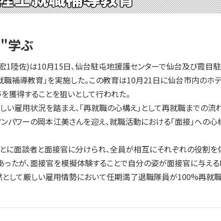
"学ぶ
1陸佐)は10月15日、仙台駐屯地援護センターで仙台及び霞目駐
就職補導教育」を実施した。この教育は10月21日に仙台市内の
を獲得することを狙いとして行われた。
しい雇用状況を踏まえ、「再就職の心構え」として再就職までの流
マンパワーの岡本江美さんを迎え、就職活動における「面接」への
とに面談者と面接官に分けられ、全員が相互にそれぞれの役割を体
あったが、面接官を模擬体験することで自分の姿が面接官に与える
として厳しい雇用情勢において任期満了退職隊員が100%再就職