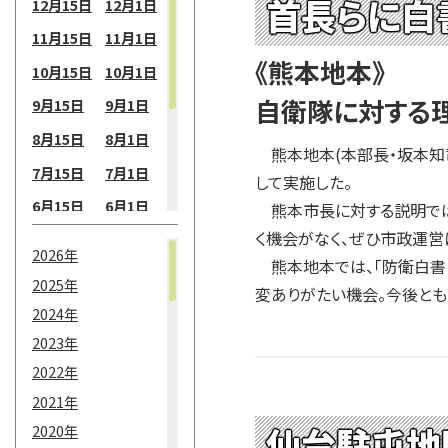
首長らに白
12月15日
12月1日
11月15日
11月1日
《熊本地本》
10月15日
10月1日
自衛隊に対する
9月15日
9月1日
8月15日
8月1日
熊本地本(本部長・坂本知司
7月15日
7月1日
して実施した。
6月15日
6月1日
熊本市長に対する説明では
く機会がなく、ぜひ市政運営
5月15日
5月1日
2026年
熊本地本では、「防衛白書
4月15日
4月1日
2025年
変ありがたい機会。今後とも
3月15日
3月1日
2024年
2月15日
2月1日
2023年
2022年
1月15日
1月1日
2021年
仙台駐屯地
2020年