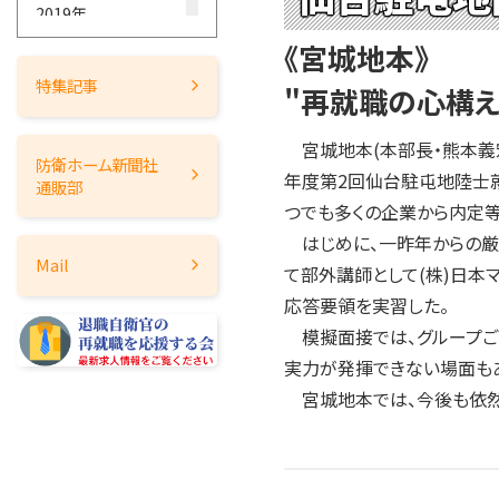
2019年
2018年
《宮城地本》
2017年
特集記事
"再就職の心構え
2016年
2015年
宮城地本(本部長・熊本義宏
防衛ホーム
新聞社
2014年
年度第2回仙台駐屯地陸士
通販部
2013年
つでも多くの企業から内定等
はじめに、一昨年からの厳
2012年
Mail
て部外講師として(株)日本
2011年
応答要領を実習した。
2010年
模擬面接では、グループご
2009年
実力が発揮できない場面も
2008年
宮城地本では、今後も依然
2007年
2006年
2005年