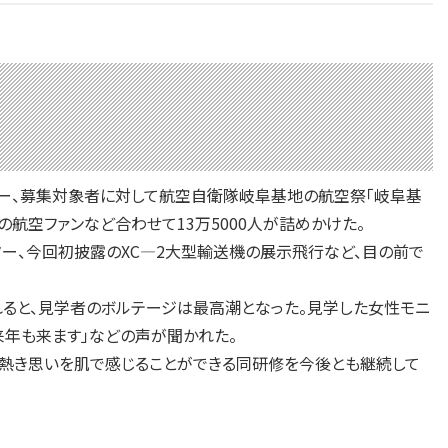
ター、募集対象者に対して航空自衛隊岐阜基地の航空祭「岐阜基
航空ファンなど合わせて13万5000人が詰めかけた。
ター、今回初披露のXC—2大型輸送機の展示飛行など、目の前で
ると、見学者のボルテージは最高潮となった。見学した女性モニ
来年も来ます」などの声が聞かれた。
熱き思いを肌で感じることができる同研修を今後とも継続して