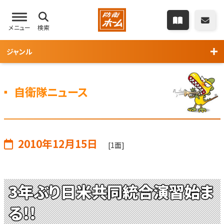
メニュー
検索
ジャンル
自衛隊ニュース
2010年12月15日
[1面]
3年ぶり日米共同統合演習始ま
る!!