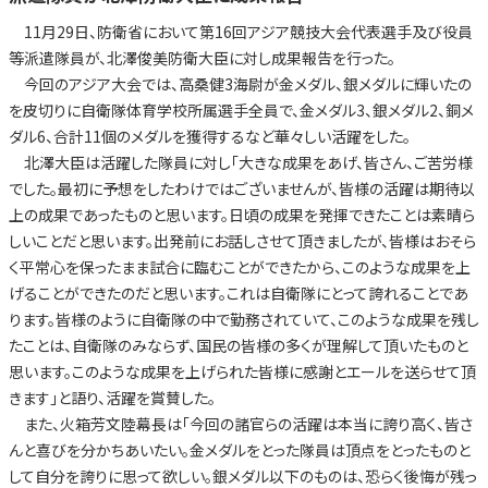
11月29日、防衛省において第16回アジア競技大会代表選手及び役員
等派遣隊員が、北澤俊美防衛大臣に対し成果報告を行った。
今回のアジア大会では、高桑健3海尉が金メダル、銀メダルに輝いたの
を皮切りに自衛隊体育学校所属選手全員で、金メダル3、銀メダル2、銅メ
ダル6、合計11個のメダルを獲得するなど華々しい活躍をした。
北澤大臣は活躍した隊員に対し「大きな成果をあげ、皆さん、ご苦労様
でした。最初に予想をしたわけではございませんが、皆様の活躍は期待以
上の成果であったものと思います。日頃の成果を発揮できたことは素晴ら
しいことだと思います。出発前にお話しさせて頂きましたが、皆様はおそら
く平常心を保ったまま試合に臨むことができたから、このような成果を上
げることができたのだと思います。これは自衛隊にとって誇れることであ
ります。皆様のように自衛隊の中で勤務されていて、このような成果を残し
たことは、自衛隊のみならず、国民の皆様の多くが理解して頂いたものと
思います。このような成果を上げられた皆様に感謝とエールを送らせて頂
きます」と語り、活躍を賞賛した。
また、火箱芳文陸幕長は「今回の諸官らの活躍は本当に誇り高く、皆さ
んと喜びを分かちあいたい。金メダルをとった隊員は頂点をとったものと
して自分を誇りに思って欲しい。銀メダル以下のものは、恐らく後悔が残っ