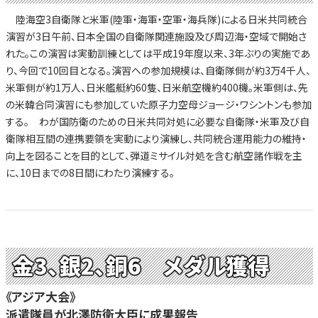
陸海空3自衛隊と米軍(陸軍・海軍・空軍・海兵隊)による日米共同統合
演習が3日午前、日本全国の自衛隊関連施設及び周辺海・空域で開始さ
れた。この演習は実動訓練としては平成19年度以来、3年ぶりの実施であ
り、今回で10回目となる。演習への参加規模は、自衛隊側が約3万4千人、
米軍側が約1万人、日米艦艇約60隻、日米航空機約400機。米軍側は、先
の米韓合同演習にも参加していた原子力空母ジョージ・ワシントンも参加
する。 わが国防衛のための日米共同対処に必要な自衛隊・米軍及び自
衛隊相互間の連携要領を実動により演練し、共同統合運用能力の維持・
向上を図ることを目的として、弾道ミサイル対処を含む航空諸作戦を主
に、10日までの8日間にわたり演練する。
金3、銀2、銅6 メダル獲得
《アジア大会》
派遣隊員が北澤防衛大臣に成果報告