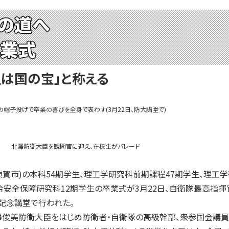
の道へ
卒業式
は国の宝」と称える
の帽子投げで卒業の喜びを全身で表わす(3月22日、防大講堂で)
北澤防衛大臣を観閲官に迎え、在校生がパレード
賀市)の本科54期学生、理工学研究科前期課程47期学生、理工
安全保障研究科12期学生の卒業式が3月22日、自衛隊最高指揮
記念講堂で行われた。
澤俊美防衛大臣をはじめ防衛者・自衛隊の高級幹部、衆参国会議員