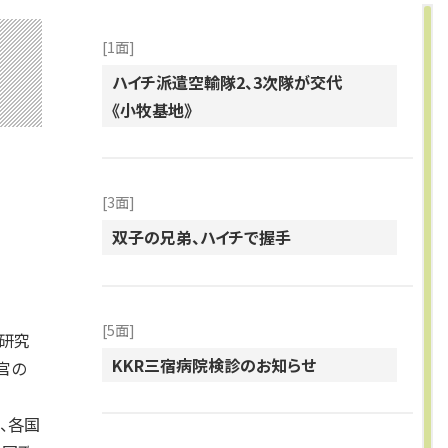
[1面]
ハイチ派遣空輸隊2、3次隊が交代
《小牧基地》
[3面]
双子の兄弟、ハイチで握手
[5面]
学研究
KKR三宿病院検診のお知らせ
官の
、各国