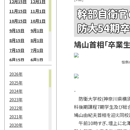
12月15日
12月1日
幹部自衛官
11月15日
11月1日
10月15日
10月1日
防大54期
9月15日
9月1日
8月15日
8月1日
鳩山首相「卒業生
7月15日
7月1日
6月15日
6月1日
恒例
5月15日
5月1日
2026年
4月15日
4月1日
2025年
3月15日
3月1日
-
2024年
防衛大学校(神奈川県横須
2月15日
2月1日
2023年
科後期課程7期学生及び総合
2022年
1月15日
1月1日
鳩山由紀夫首相を迎え同校
2021年
午前10時すぎ、壇上に北
2020年