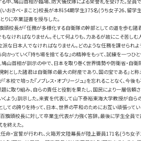
する中、鳩山首相が臨場、防大儀仗隊による栄誉礼を受けた。全員
いおきべ・まこと)校長が本科54期学生375名(うち女子26、留学生
とりに卒業証書を授与した。
頭校長が「任務が多様化する自衛隊の幹部としての道を歩む諸君
もなければなりません。そして何よりも、力あるが故にこそ苦しむ
立派な日本人でなければなりません。どのような任務を課せられよう
向かっていく『持ち場を捨てるな』の精神をもって、試練を一つひと
で、鳩山首相が訓示の中で、日本を取り巻く世界情勢や防衛省・自衛
溌剌とした諸君は自衛隊の最大の財産であり、国の宝である」と称
が「本校で培った『ノブレス・オブリージュ』を忘れることなく、今後
課題に取り組み、自らの責任と役割を果たし、国民により一層信頼さ
いくよう」訓示した。来賓を代表して山下泰裕東海大学教授が自ら
としての誇りを持って、日本、世界の平和のためにお互い頑張ってい
、五百籏頭校長に対して卒業生代表が力強く答辞。最後に学生全員で
式を終えた。
命・宣誓が行われ、火箱芳文陸幕長が陸上要員171名(うち女子1