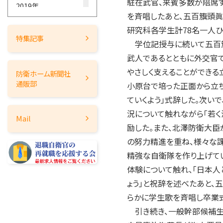
駐在武官、来賓多数が陪席
2019年
を斉唱したあと、五百籏頭眞(
2018年
研究科各学生計78名一人ひ
2017年
特集記事
学位記授与に続いて五百籏
2016年
武人であるとともに外交官で
2015年
やさしく支えることができる
防衛ホーム
新聞社
2014年
通販部
小原台で培った正面から立ち
2013年
ていくよう」式辞した。次い
2012年
況について触れながら「若く
Mail
2011年
励した。また、北澤防衛大臣
2010年
の努力精進を重ね、様々な
2009年
精強な自衛隊を作り上げて
2008年
体験について触れ、「日本人
2007年
ょう」と祝辞を述べたあと
2006年
らかに学生歌を斉唱し卒業
引き続き、一般幹部候補生任
2005年