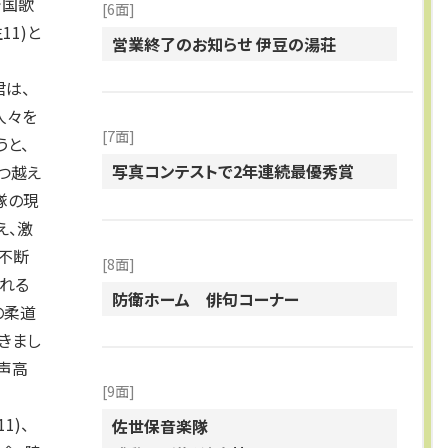
で国歌
[6面]
11)と
営業終了のお知らせ 伊豆の湯荘
は、
人々を
[7面]
と、
写真コンテストで2年連続最優秀賞
つ越え
隊の現
え、激
も不断
[8面]
れる
防衛ホーム 俳句コーナー
の柔道
きまし
声高
[9面]
1)、
佐世保音楽隊