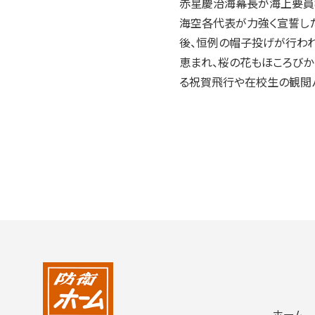
赤星慶治海幕長が海上要員8
2004年
海空各代表が力強く宣誓し
2003年
後、恒例の帽子投げが行われ
2002年
恵まれ、桜の花もほころびか
2001年
る祝賀飛行や在校生の観閲
ホーム