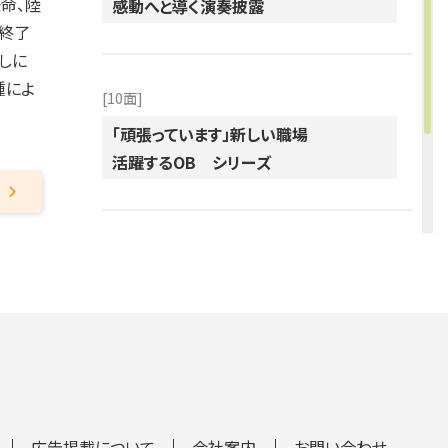
命、陸
感動へと導く演奏披露
典終了
しに
種によ
[10面]
「頑張っています」新しい職場
活躍するOB シリーズ
[12面]
雪月花
広告掲載について
会社案内
お問い合わせ