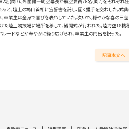
2名(同7)、外薗健一朗空幕長が航空要員78名(同7)をそれぞれ任
たあと、壇上の鳩山首相に宣誓書を託し、固く握手を交わした。式
、卒業生は全身で喜びを表わしていた。次いで、穏やかな春の日差
けた陸上競技場に場所を移して、観閲式が行われた。陸海空18機
パレードなどが華やかに繰り広げられ、卒業生の門出を祝った。
記事本文へ
自衛隊ニュース
特集記事
防衛ホーム新聞社通販部