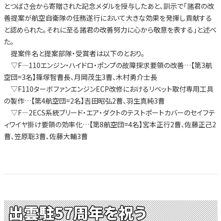
とつばさ会から寄贈された記念メダルを授与したあと、訓示で「諸君の改
善提案が航空自衛隊の任務遂行において大きな効果を発揮し貢献する
と認められた。それに至る諸君の改善努力に心から敬意を表する」と述べ
た。
提案件名と提案部隊・受賞者は以下のとおり。
▽F―110エンジン・ハイドロ・ポンプの故障探求要領の改善…【第3航
空団=3名】篠塚智曹長、月岡茂生3曹、木村勇介士長
▽F110ターボファンエンジンECP改修におけるリベット取付専用工具
の製作…【第4航空団=2名】吉田昭弘2曹、羽生真純3曹
▽F―2ECS系統ブリード・エア・ダクトのテストポートカバーのセイフテ
ィワイヤ掛け要領の効率化…【第8航空団=4名】宮本正行2曹、佐藤正己2
曹、笠原聡3曹、佐藤大輔3曹
出雲駐57周年を祝う