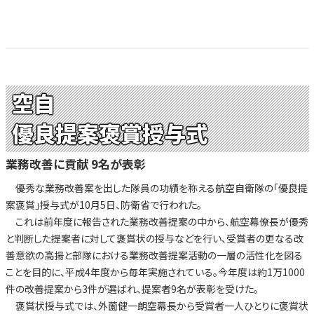
空自
優良提案褒賞授与式
業務改善に貢献 9名が表彰
優秀な業務改善案を出した隊員の功績を称える航空自衛隊の「優良提
案褒賞」授与式が10月5日、防衛省で行われた。
これは前年度に報告された業務改善提案の中から、航空幕僚長が優秀
と判断した提案者に対して褒賞状の授与などを行い、受賞者の更なる改
善意欲の高揚と部隊における業務改善提案活動の一層の活性化を図る
ことを目的に、平成4年度から毎年実施されている。今年度は約1万1000
件の改善提案から3件が選ばれ、提案者9名が表彰を受けた。
褒賞状授与式では、外薗健一朗空幕長から受賞者一人ひとりに褒賞状