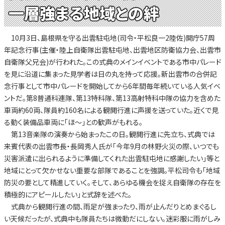
一層強まる地域との絆
10月3日、島根県を守る出雲駐屯地(司令・平松良一2陸佐)開庁57周
年記念行事(主催・陸上自衛隊出雲駐屯地、出雲地区防衛協力会、出雲市
自衛隊父兄会)が行われた。この式典のメインイベントである市中パレード
を見に沿道に集まった見学者は日の丸を持って応援。新出雲市の合併記
念行事として市中パレードを開始してから6年間毎年続いている人気イベ
ントだ。第8普通科連隊、第13特科隊、第13高射特科中隊の協力を含めた
車両約60両、隊員約160名による観閲行進に声援を送っていた。近くで見
る動く装備品車両に「ほ～」との歓声がもれる。
第13音楽隊の演奏から始まったこの日。観閲行進に先立ち、式典では
来賓代表の出雲市長・長岡秀人氏が「今年9月の林野火災の際、いつでも
災害派遣に出られるように準備してくれた出雲駐屯地に感謝したい」等と
地域にとって欠かせない重要な部隊であることを強調。平松司令も「地域
防災の要として精進していく。そして、あらゆる機会を捉え自衛隊の存在を
積極的にアピールしたい」と式辞を述べた。
式典から観閲行進の間、雨足が強まったり、雨が止んだりとめまぐるし
い天候だったが、式典中も隊員たちは微動だにしない。迷彩服に雨がしみ