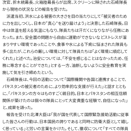
次官、折木統幕長、火箱陸幕長らが出席、スクリーンに映された石崎隊長
から現地の状況などの報告を受けた。
派遣当初、洪水による被害の大きさを目の当たりにして「被災者のため
に力を出しつくし、日本の“真心″を送り届けよう」と決意した石崎隊長。日
中は体温を超える気温にもなり、隊員たちは汗だくになりながら任務にあ
たった。また、安全面の問題から自由に運動ができないなどストレスが溜
まりやすい環境であったことや、食事や水による下痢に悩まされた隊員も
多く出たが、これらの厳しい環境に対して隊員たちは「よく環境に順応して
くれた」と述べた。治安については、「不安を感じることはなかったため、任
務に専念することができた」とする一方、油断しないように安全教育を実
施して気を引き締めたという。
石崎隊長は、今回の活動について「国際機関や各国と連携することで、
パキスタンの被災者のために、より効率的な支援が行えた」と話すととも
に、「パキスタンの方々はものすごく親日的。日本とパキスタンの相互信頼
関係が築けたのは個々の隊員にとって大変貴重な経験で、自信になった」
と、成果を語った。
報告を受けた北澤大臣は「我が国を代表して国際緊急援助活動に従事
した皆さんの行動は、日本国民の誇りであると同時に防衛大臣として嬉し
く思っている」と労いの言葉をかけた。そして、撤収について「すべての隊員