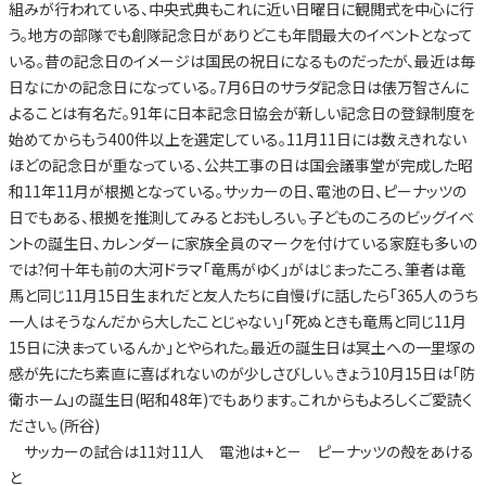
組みが行われている、中央式典もこれに近い日曜日に観閲式を中心に行
う。地方の部隊でも創隊記念日がありどこも年間最大のイベントとなって
いる。昔の記念日のイメージは国民の祝日になるものだったが、最近は毎
日なにかの記念日になっている。7月6日のサラダ記念日は俵万智さんに
よることは有名だ。91年に日本記念日協会が新しい記念日の登録制度を
始めてからもう400件以上を選定している。11月11日には数えきれない
ほどの記念日が重なっている、公共工事の日は国会議事堂が完成した昭
和11年11月が根拠となっている。サッカーの日、電池の日、ピーナッツの
日でもある、根拠を推測してみるとおもしろい。子どものころのビッグイベ
ントの誕生日、カレンダーに家族全員のマークを付けている家庭も多いの
では?何十年も前の大河ドラマ「竜馬がゆく」がはじまったころ、筆者は竜
馬と同じ11月15日生まれだと友人たちに自慢げに話したら「365人のうち
一人はそうなんだから大したことじゃない」「死ぬときも竜馬と同じ11月
15日に決まっているんか」とやられた。最近の誕生日は冥土への一里塚の
感が先にたち素直に喜ばれないのが少しさびしい。きょう10月15日は「防
衛ホーム」の誕生日(昭和48年)でもあります。これからもよろしくご愛読く
ださい。(所谷)
サッカーの試合は11対11人 電池は+と－ ピーナッツの殻をあける
と