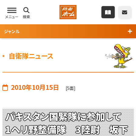
メニュー
検索
ジャンル
自衛隊ニュース
2010年10月15日
[5面]
パキスタン国緊隊に参加して
1ヘリ野整備隊 3陸尉 坂下