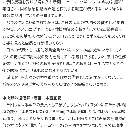
に予防接種を受け、8月に入り新聞、ニュースでパキスタンの洪水災害が
報道され、国際緊急援助隊派遣を検討する報道が流れるにつれ、徐々に
緊張感が増してきたのを覚えている。
パキスタンに派遣されてからは、連日の猛暑の中、多くの被災民が集ま
る被災地へヘリコプターによる救援物資の空輸を行っている。緊張感は
あるが、被災地の人々が「シュクリア(ありがとう)」と手を振って応えてくれ
る姿を見ると自然と力が湧いてくる。
日本の代表として援助隊員全員がパキスタンの被災者のために、それ
ぞれの持ち場で最大限の努力を続けている毎日である。また、毎日の任務
を遂行するたびに多くの教訓を得ている。この教訓は、一生の宝となり今
後の隊務に生かせるものになると感じている。
派遣間、最大限の努力を重ねて日本の代表として恥ずかしくないよう、
パキスタンの被災者の笑顔を取り戻せるよう頑張りたいと思う。
中央野外通信群 3陸曹 中臺正紀
今回、私は隊本部の要員として参加しました。パキスタンに来た当初、環
境の変化によるストレス(特に食事面)で体調を崩したり、慣れない隊本部
勤務で戸惑うことが多々ありました。しかし、困ったときに先輩の陸曹や幹
部の方に支えて頂き、「チームワーク」の大切さを学びました。今では隊本