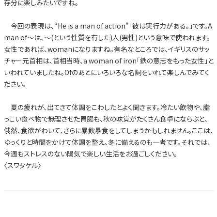
存分に楽しみたいですね。
今回の表現は、“He is a man of action"「彼は実行力がある。」です。A
man of～は、～(という性質を有した)人(男性)という意味で使われます。
女性であれば、womanになりますね。有名なところでは、イギリスのサッ
チャー元首相は、首相当時、a woman of iron「鉄の意志をもった女性」と
いわれていましたね。Ofのあとにいろいろな名詞をいれて楽しんでみてく
ださい。
夏の疲れが、出てきて体調をこわしたとよく聞きます。冷たい飲物や、脂
っこい食べ物で無理させた胃腸も、秋の味覚がたくさん食卓にならぶと、
俄然、食欲がわいて、さらに暴飲暴食をしてしまうかもしれません。ここは、
ゆっくりと時間をかけて体調を整え、冬に備えるのも一考です。それでは、
今週もストレスのない陽気で楽しい生活をお過ごしください。
〈スワタケル〉