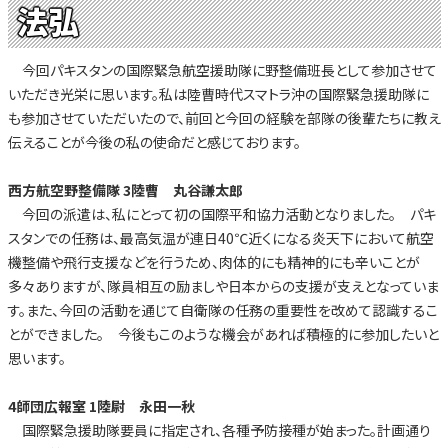
法弘
今回パキスタンの国際緊急航空援助隊に野整備班長として参加させて
いただき光栄に思います。私は陸曹時代スマトラ沖の国際緊急援助隊に
も参加させていただいたので、前回と今回の経験を部隊の後輩たちに教え
伝えることが今後の私の使命だと感じております。
西方航空野整備隊 3陸曹 丸谷謙太郎
今回の派遣は、私にとって初の国際平和協力活動となりました。 パキ
スタンでの任務は、最高気温が連日40℃近くになる炎天下において航空
機整備や飛行支援などを行うため、肉体的にも精神的にも辛いことが
多々ありますが、隊員相互の励ましや日本からの支援が支えとなっていま
す。また、今回の活動を通じて自衛隊の任務の重要性を改めて認識するこ
とができました。 今後もこのような機会があれば積極的に参加したいと
思います。
4師団広報室 1陸尉 永田一秋
国際緊急援助隊要員に指定され、各種予防接種が始まった。計画通り