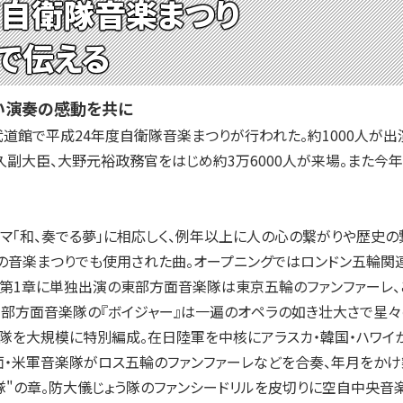
度自衛隊音楽まつり
で伝える
集い演奏の感動を共に
本武道館で平成24年度自衛隊音楽まつりが行われた。約1000人が
久副大臣、大野元裕政務官をはじめ約3万6000人が来場。また今年
「和、奏でる夢」に相応しく、例年以上に人の心の繋がりや歴史の
音楽まつりでも使用された曲。オープニングではロンドン五輪関連
第1章に単独出演の東部方面音楽隊は東京五輪のファンファーレ、
部方面音楽隊の『ボイジャー』は一遍のオペラの如き壮大さで星々
隊を大規模に特別編成。在日陸軍を中核にアラスカ・韓国・ハワイ
面・米軍音楽隊がロス五輪のファンファーレなどを合奏、年月をかけ
"の章。防大儀じょう隊のファンシードリルを皮切りに空自中央音