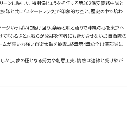
リーンに映した。特別儀じょうを担任する第302保安警務中隊と
技隊と共に『スタートレック』が印象的な空と、歴史の中で培わ
ステージいっぱいに駆け回り、楽器と唄と踊りで沖縄の心を東京へ
けて『ふるさと』。我らが故郷を何者にも脅かさせない。3自衛隊の
チームが集い力強い自衛太鼓を披露。終章第4章の全出演部隊に
。しかし、夢の種となる努力や創意工夫、情熱は連綿と受け継が