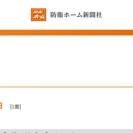
日
[1面]