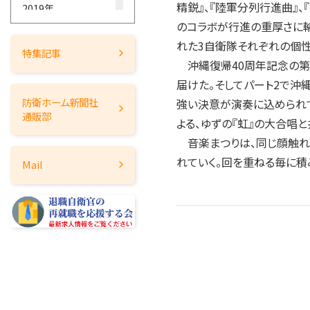
精鋭』、『陸軍分列行進曲』
2019年
のコラボが行進の重厚さに輪
2018年
れた3自衛隊それぞれの個性
2017年
特集記事
沖縄復帰40周年記念の第3
2016年
届けた。そしてパート2で沖
2015年
防衛ホーム
新聞社
強い決意が演奏に込められ
2014年
通販部
よる、ゆずの『虹』の大合唱
2013年
音楽まつりは、同じ顔触れで
2012年
れていく。回を重ねる毎に積
Mail
2011年
2010年
2009年
2008年
2007年
2006年
2005年