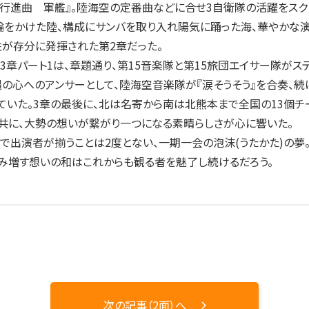
、『行進曲 軍艦』。陸海空の定番曲などに合せ3自衛隊の活躍をスク
をかけた陸、構成にサンバを取り入れ陽気に踊った海、華やかな演
が存分に発揮された第2章だった。
章パート1は、章題通り、第15音楽隊と第15旅団エイサー隊が
縄の心へのアンサーとして、陸海空音楽隊が『涙そうそう』を合奏、続
ていた。3章の最後に、北は名寄から南は北熊本まで全国の13個
と共に、大勢の想いが繋がり一つになる素晴らしさが心に響いた。
出演者が揃うことは2度とない、一期一会の泡沫(うたかた)の夢
み増す想いの和はこれからも観る者を魅了し続けるだろう。
次の記事（2面）へ