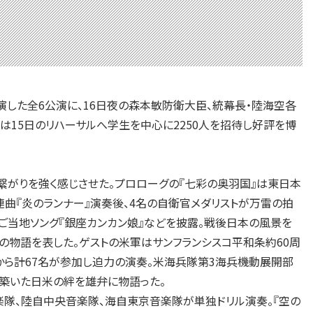
出演した全6公演に、16日夜の森本敏防衛大臣、統幕長・陸海空各
は15日のリハーサルへ学生を中心に2250人を招待し好評を博
繋がりを強く感じさせた。プロローグの『七彩の奥羽国』は東日本
曲『炎のランナー』演奏後、4名の自衛官メダリストが万雷の拍
ご当地ソング『銀座カンカン娘』などを披露。戦後日本の風景を
の物語を表した。ゲストの米軍はサンフランシスコ平和条約60周
から計67名が参加し迫力の演奏。米海兵隊第3海兵機動展開部
築いた日米の絆を雄弁に物語った。
楽隊、陸自中央音楽隊、海自東京音楽隊が単独ドリル演奏。『空の