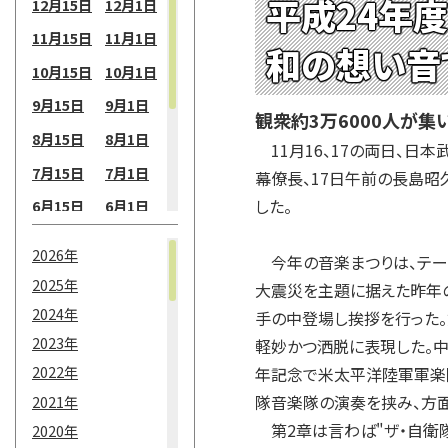
平成24年
12月15日
12月1日
11月15日
11月1日
和の想い音
10月15日
10月1日
9月15日
9月1日
観衆約3万6000人が
8月15日
8月1日
11月16、17の両日、日
7月15日
7月1日
幕僚長、17日午前の長島昭
した。
6月15日
6月1日
5月15日
5月1日
2026年
今年の音楽まつりは、テーマ
4月15日
4月1日
2025年
大震災を主題に据えた昨年の
3月15日
3月1日
2024年
手の中登場し挨拶を行った。
2月15日
2月1日
2023年
軽妙かつ洒脱に表現した。中
2022年
年記念で米太平洋陸軍軍楽
1月15日
1月1日
隊音楽隊の演奏を挟み、方
2021年
第2章は言わば"ザ・自衛隊
2020年