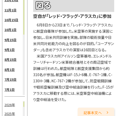
図る
11月1日
空自が「レッド・フラッグ・アラスカ」に参加
10月15日
6月8日から23日まで、「レッド・フラッグ・アラスカ」
10月1日
に航空自衛隊が参加した。米空軍の実施する演習に
参加し、日米共同訓練を実施。部隊の戦術技量や日
9月15日
米共同対処能力の向上を図るのが目的。「コープサン
9月1日
ダー」も含めアラスカでの演習は16回目となる。
米国アラスカ州アイルソン空軍基地、エレメンドル
8月15日
フーリチャードソン米軍統合基地とその周辺空域で
訓練は行われた。航空総隊と航空支援集団から約
8月1日
310名が参加。航空機はF-15J・6機、E-767・1機、C-
7月15日
130H・3機、KC-767・2機が参加して、防空戦闘訓練
や戦術空輸訓練及び空中給油訓練を行った。F-15が
7月1日
アラスカに移動する際には、米空軍空中給油機によ
6月15日
り空中給油を受けた。
2026年
6月1日
記事本文へ
2025年