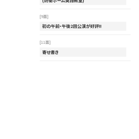
(防衛ホーム英語教室)
2011年
[9面]
2010年
初の午前・午後2回公演が好評!!
2009年
2008年
[11面]
2007年
寄せ書き
2006年
2005年
2004年
2003年
2002年
2001年