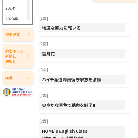
5月15日
2024年
5月1日
[1面]
2023年
4月15日
地道な努力に報いる
2022年
特集記事
4月1日
2021年
[2面]
2020年
3月15日
防衛ホーム
雪月花
新聞社
2019年
通販部
3月1日
[3面]
2018年
2月15日
Mail
ハイチ派遣隊員留守家族を激励
2017年
2月1日
2016年
[7面]
1月15日
2015年
爽やかな音色で聴衆を魅了!!
1月1日
2014年
[8面]
2013年
HOME's English Class
2012年