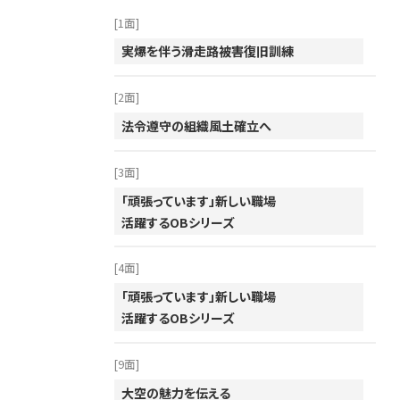
2014年
[1面]
実爆を伴う滑走路被害復旧訓練
2013年
2012年
[2面]
2011年
法令遵守の組織風土確立へ
2010年
[3面]
2009年
「頑張っています」新しい職場
2008年
活躍するOBシリーズ
2007年
2006年
[4面]
「頑張っています」新しい職場
2005年
活躍するOBシリーズ
2004年
2003年
[9面]
2002年
大空の魅力を伝える