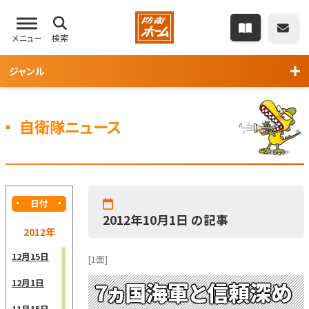
メニュー
検索
ジャンル
自衛隊ニュース
日付
2012年10月1日 の記事
2012年
12月15日
[1面]
12月1日
7ヵ国海軍と信頼深め
11月15日