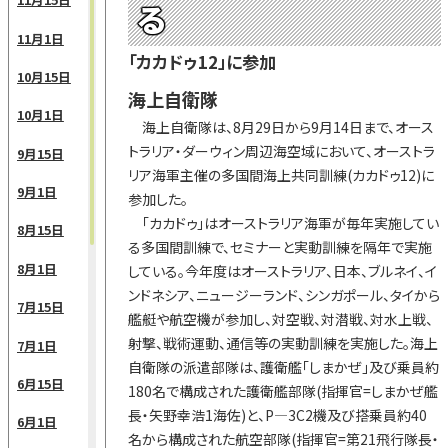
る
11月1日
「カカドゥ12」に参加
10月15日
海上自衛隊
10月1日
海上自衛隊は、8月29日から9月14日まで、オース
トラリア・ダーウィン周辺海空域において、オーストラ
9月15日
リア海軍主催の多国間海上共同訓練(カカドゥ12)に
9月1日
参加した。
「カカドゥ」はオーストラリア海軍が毎年実施してい
8月15日
る多国間訓練で、セミナーと実動訓練を隔年で実施
8月1日
している。今年度はオーストラリア、日本、ブルネイ、イ
ンドネシア、ニュージーランド、シンガポール、タイから
7月15日
艦艇や航空機が参加し、対空戦、対潜戦、対水上戦、
射撃、戦術運動、通信等の実動訓練を実施した。海上
7月1日
自衛隊の派遣部隊は、護衛艦「しまかぜ」及び乗員約
6月15日
180名で構成された護衛艦部隊(指揮官=しまかぜ艦
長・矢野幸浩1海佐)と、P—3C2機及び搭乗員約40
6月1日
名から構成された航空部隊(指揮官=第21飛行隊長・