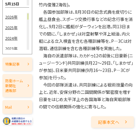
5月15日
竹内俊雅2海佐)。
各国参加部隊は、8月30日の記念式典を皮切りに
5月1日
2026年
艦上昼食会、スポーツ交換行事などの記念行事を消
化し、9月2日に艦艇がダーウィンを出港。同13日ま
4月15日
2025年
での間に、「しまかぜ」は対空射撃や洋上給油、内火
2024年
4月1日
艇による立入検査を含む各種訓練等を、P—3Cは対
潜戦、通信訓練を含む各種訓練等を実施した。
2023年
3月15日
海自の派遣部隊は、カカドゥ12の前後に日豪新(ニ
2022年
3月1日
ュージーランド)共同訓練(8月22～29日、「しまかぜ」
特集記事
2021年
が参加)、日米豪共同訓練(9月16～23日、P—3Cが
2月15日
参加)を行った。
2020年
防衛ホーム
今回の部隊派遣は、共同訓練による戦術技量の向
2月1日
新聞社
2019年
通販部
上と、近年、安保分野の二国間関係が緊密度を増す
1月15日
日豪をはじめ太平洋上の各国海軍と海自実戦部隊
2018年
の間での信頼関係の強化に寄与した。
Mail
1月1日
2017年
記事本文へ
2016年
2015年