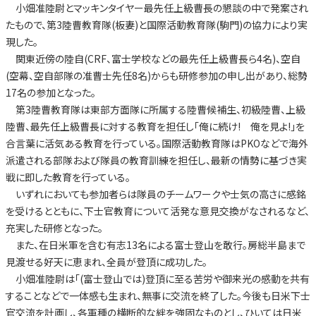
小畑准陸尉とマッキンタイヤー最先任上級曹長の懇談の中で発案され
たもので、第3陸曹教育隊(板妻)と国際活動教育隊(駒門)の協力により実
現した。
関東近傍の陸自(CRF、富士学校などの最先任上級曹長ら4名)、空自
(空幕、空自部隊の准曹士先任8名)からも研修参加の申し出があり、総勢
17名の参加となった。
第3陸曹教育隊は東部方面隊に所属する陸曹候補生、初級陸曹、上級
陸曹、最先任上級曹長に対する教育を担任し「俺に続け! 俺を見よ!」を
合言葉に活気ある教育を行っている。国際活動教育隊はPKOなどで海外
派遣される部隊および隊員の教育訓練を担任し、最新の情勢に基づき実
戦に即した教育を行っている。
いずれにおいても参加者らは隊員のチームワークや士気の高さに感銘
を受けるとともに、下士官教育について活発な意見交換がなされるなど、
充実した研修となった。
また、在日米軍を含む有志13名による富士登山を敢行。房総半島まで
見渡せる好天に恵まれ、全員が登頂に成功した。
小畑准陸尉は「(富士登山では)登頂に至る苦労や御来光の感動を共有
することなどで一体感も生まれ、無事に交流を終了した。今後も日米下士
官交流を計画し、各軍種の横断的な絆を強固なものとし、ひいては日米