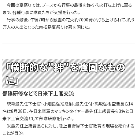
今回の夏祭りでは、ブースから行事の最後を飾る花火打ち上げに至る
まで、各種行事に隊員たちが支援を行った。
行事の最後、午後7時から慰霊の花火約7000発が打ち上げられて、約3
万人の人出となった東松島夏祭りは幕を閉じた。
「横断的な"絆"を強固なもの
に」
部隊研修などで日米下士官交流
統幕最先任下士官・小畑良弘准陸尉、最先任付・熊坂弘樹空曹長ら14
名は8月28日、在日米空軍のマッキンタイヤー最先任上級曹長ら3名と日
米下士官交流として部隊研修を行った。
米最先任上級曹長らに対し、陸上自衛隊下士官教育の現場を紹介する
ことが目的。