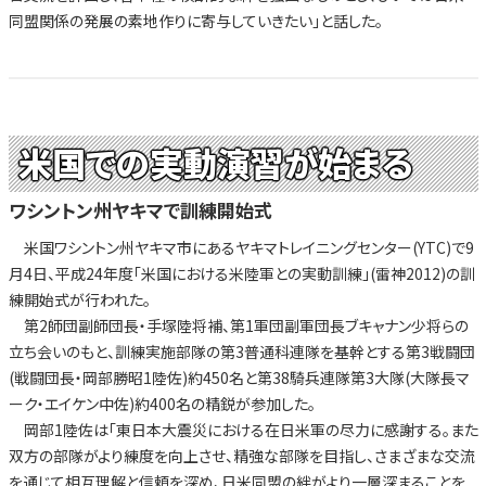
同盟関係の発展の素地作りに寄与していきたい」と話した。
米国での実動演習が始まる
ワシントン州ヤキマで訓練開始式
米国ワシントン州ヤキマ市にあるヤキマトレイニングセンター(YTC)で9
月4日、平成24年度「米国における米陸軍との実動訓練」(雷神2012)の訓
練開始式が行われた。
第2師団副師団長・手塚陸将補、第1軍団副軍団長ブキャナン少将らの
立ち会いのもと、訓練実施部隊の第3普通科連隊を基幹とする第3戦闘団
(戦闘団長・岡部勝昭1陸佐)約450名と第38騎兵連隊第3大隊(大隊長マ
ーク・エイケン中佐)約400名の精鋭が参加した。
岡部1陸佐は「東日本大震災における在日米軍の尽力に感謝する。また
双方の部隊がより練度を向上させ、精強な部隊を目指し、さまざまな交流
を通じて相互理解と信頼を深め、日米同盟の絆がより一層深まることを