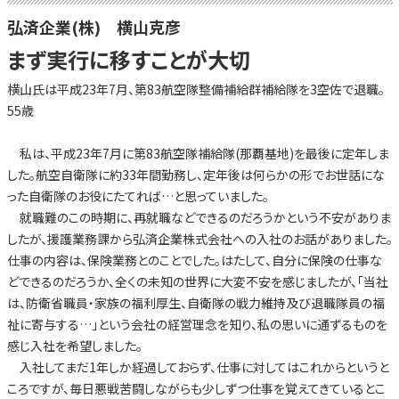
弘済企業(株) 横山克彦
まず実行に移すことが大切
横山氏は平成23年7月、第83航空隊整備補給群補給隊を3空佐で退職。
55歳
私は、平成23年7月に第83航空隊補給隊(那覇基地)を最後に定年しま
した。航空自衛隊に約33年間勤務し、定年後は何らかの形でお世話にな
った自衛隊のお役にたてれば…と思っていました。
就職難のこの時期に、再就職などできるのだろうかという不安がありま
したが、援護業務課から弘済企業株式会社への入社のお話がありました。
仕事の内容は、保険業務とのことでした。はたして、自分に保険の仕事な
どできるのだろうか、全くの未知の世界に大変不安を感じましたが、「当社
は、防衛省職員・家族の福利厚生、自衛隊の戦力維持及び退職隊員の福
祉に寄与する…」という会社の経営理念を知り、私の思いに通ずるものを
感じ入社を希望しました。
入社してまだ1年しか経過しておらず、仕事に対してはこれからというと
ころですが、毎日悪戦苦闘しながらも少しずつ仕事を覚えてきているとこ