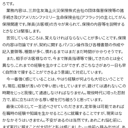
ろです。
業務内容は、三井住友海上火災保険株式会社の団体傷害保険等の諸
手続き及びアメリカンファミリー生命保険会社(アフラック)の主としてがん
保険関連です。隊員(お客様)の方々が来られて、保険の内容等を説明する
ときなどは緊張します。
苦労しているところは、覚えなければならないことが多いことです。保険
の内容は勿論ですが、契約に関するパソコン操作及び各種書類の作成や
記入要領等、種類が多く、慣れるまではまだまだ時間がかかりそうです。
また、相手がお客様なので、今まで隊員指導等で接してきたのとは全く
異なり、これまでの経験を生かすことができず、ぎこちなさがあり一日も早
く自然体で接することができるよう意識して対応しています。
今一番強く感じていることは、やはり経験が何よりも大切ということで
す。現在、経験が浅いので辛い思いをしていますが、避けては通れないこの
時期をじっと我慢して通過しなければなりません。現役時代に培った忍耐
力で、前に立ちはだかる厚い壁を打ち破ろうと思っています。
最後にOBとして一言述べさせていただきます。定年後は可能であれば
在職時の経験や知識を生かせるところに就職することですが、現実はな
かなかそうはいきません。不安があるのは当然です。あれこれ悩む前に、
まず実行に移すことが大切だと私は感じました。一歩前へ踏み出せば、あ