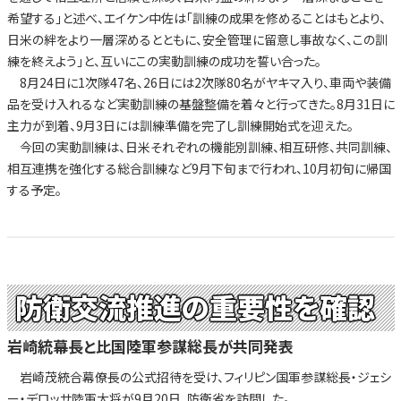
希望する」と述べ、エイケン中佐は「訓練の成果を修めることはもとより、
日米の絆をより一層深めるとともに、安全管理に留意し事故なく、この訓
練を終えよう」と、互いにこの実動訓練の成功を誓い合った。
8月24日に1次隊47名、26日には2次隊80名がヤキマ入り、車両や装備
品を受け入れるなど実動訓練の基盤整備を着々と行ってきた。8月31日に
主力が到着、9月3日には訓練準備を完了し訓練開始式を迎えた。
今回の実動訓練は、日米それぞれの機能別訓練、相互研修、共同訓練、
相互連携を強化する総合訓練など9月下旬まで行われ、10月初旬に帰国
する予定。
防衛交流推進の重要性を確認
岩崎統幕長と比国陸軍参謀総長が共同発表
岩崎茂統合幕僚長の公式招待を受け、フィリピン国軍参謀総長・ジェシ
ー・デロッサ陸軍大将が9月20日、防衛省を訪問した。