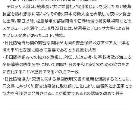
デロッサ大将は、統幕長と共に栄誉礼・特別儀じょうを受けたあと統幕
長室を訪れ懇談に臨んだ。その後、森本防衛大臣を表敬し同夜は夕食会
に出席。翌日以降、松島基地の部隊研修や石巻地域の被災地視察などの
スケジュールを消化した。9月22日には、統幕長とデロッサ大将による共
同プレス発表があった。以下、抜粋。
・日比防衛当局間の緊密な関係が両国の安全保障及びアジア太平洋地
域の平和と安定に極めて重要であるとの認識を共有
・多国間枠組みでの協力を重視し、PKO、人道支援・災害救援及び海上安
全保障等の防衛分野において国際社会の平和と安定のための協力を更
に強化することが重要であるとの点で一致
・日比防衛協力・交流に関する意図表明文書の意義を強調するとともに、
同文書に基づく防衛交流事業に取り組むことにより、自衛隊と比国軍との
協力を今後更に発展させることが重要であるとの認識を改めて共有