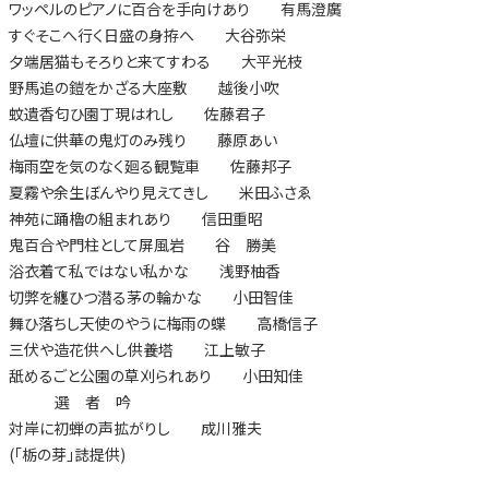
ワッペルのピアノに百合を手向けあり 有馬澄廣
すぐそこへ行く日盛の身拵へ 大谷弥栄
夕端居猫もそろりと来てすわる 大平光枝
野馬追の鎧をかざる大座敷 越後小吹
蚊遺香匂ひ園丁現はれし 佐藤君子
仏壇に供華の鬼灯のみ残り 藤原あい
梅雨空を気のなく廻る観覧車 佐藤邦子
夏霧や余生ぼんやり見えてきし 米田ふさゑ
神苑に踊櫓の組まれあり 信田重昭
鬼百合や門柱として屏風岩 谷 勝美
浴衣着て私ではない私かな 浅野柚香
切弊を纏ひつ潜る茅の輪かな 小田智佳
舞ひ落ちし天使のやうに梅雨の蝶 高橋信子
三伏や造花供へし供養塔 江上敏子
舐めるごと公園の草刈られあり 小田知佳
選 者 吟
対岸に初蝉の声拡がりし 成川雅夫
(「栃の芽」誌提供)