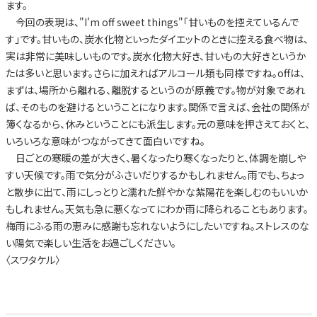
ます。
今回の表現は、"I'm off sweet things"「甘いものを控えているんで
す」です。甘いもの、炭水化物といったダイエットのときに控える食べ物は、
実は非常に美味しいものです。炭水化物大好き、甘いもの大好きというか
たは多いと思います。さらに加えればアルコール類も同様ですね。offは、
まずは、場所から離れる、離脱するというのが原義です。物が対象であれ
ば、そのものを避けるということになります。関係で言えば、会社の関係が
簿くなるから、休みということにも派生します。元の意味を押さえておくと、
いろいろな意味がつながってきて面白いですね。
日ごとの寒暖の差が大きく、暑くなったり寒くなったりと、体調を崩しや
すい天候です。雨で気分がふさいだりするかもしれません。雨でも、ちょっ
と散歩に出て、雨にしっとりと濡れた鮮やかな紫陽花を楽しむのもいいか
もしれません。天気も急に悪くなってにわか雨に降られることもあります。
梅雨にふる雨の恵みに感謝も忘れないようにしたいですね。ストレスのな
い陽気で楽しい生活をお過ごしください。
〈スワタケル〉