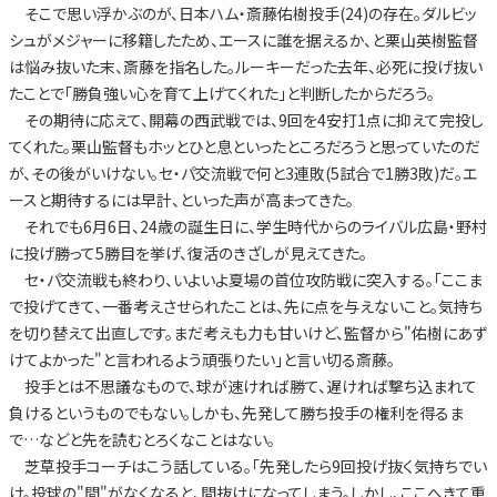
そこで思い浮かぶのが、日本ハム・斎藤佑樹投手(24)の存在。ダルビッ
シュがメジャーに移籍したため、エースに誰を据えるか、と栗山英樹監督
は悩み抜いた末、斎藤を指名した。ルーキーだった去年、必死に投げ抜い
たことで「勝負強い心を育て上げてくれた」と判断したからだろう。
その期待に応えて、開幕の西武戦では、9回を4安打1点に抑えて完投し
てくれた。栗山監督もホッとひと息といったところだろうと思っていたのだ
が、その後がいけない。セ・パ交流戦で何と3連敗(5試合で1勝3敗)だ。エ
ースと期待するには早計、といった声が高まってきた。
それでも6月6日、24歳の誕生日に、学生時代からのライバル広島・野村
に投げ勝って5勝目を挙げ、復活のきざしが見えてきた。
セ・パ交流戦も終わり、いよいよ夏場の首位攻防戦に突入する。「ここま
で投げてきて、一番考えさせられたことは、先に点を与えないこと。気持ち
を切り替えて出直しです。まだ考えも力も甘いけど、監督から"佑樹にあず
けてよかった"と言われるよう頑張りたい」と言い切る斎藤。
投手とは不思議なもので、球が速ければ勝て、遅ければ撃ち込まれて
負けるというものでもない。しかも、先発して勝ち投手の権利を得るま
で…などと先を読むとろくなことはない。
芝草投手コーチはこう話している。「先発したら9回投げ抜く気持ちでい
け。投球の"間"がなくなると、間抜けになってしまう。しかし、ここへきて重