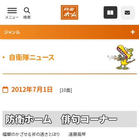
メニュー
検索
ジャンル
自衛隊ニュース
2012年7月1日
[10面]
防衛ホーム 俳句コーナー
蟷螂のかざせる斧の透きとほり 遠藤風琴