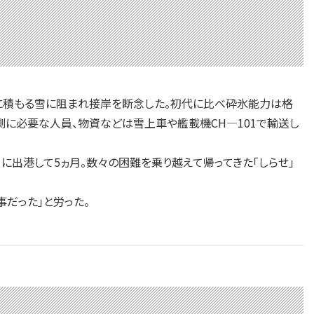
に積もる雪に阻まれ接岸を断念した。初代に比べ砕氷能力は格
測に必要な人員、物資などは雪上車や艦載機CH—101で輸送し
に出港して5ヵ月。数々の困難を乗り越えて帰ってきた「しらせ」
だった」と労った。