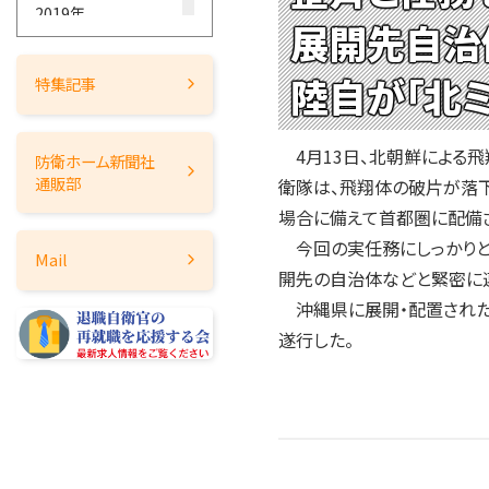
2019年
展開先自治
2018年
2017年
陸自が「北
特集記事
2016年
2015年
4月13日、北朝鮮による飛
防衛ホーム
新聞社
2014年
通販部
衛隊は、飛翔体の破片が落
2013年
場合に備えて首都圏に配備さ
2012年
今回の実任務にしっかりと
Mail
2011年
開先の自治体などと緊密に
2010年
沖縄県に展開・配置された陸
2009年
遂行した。
2008年
2007年
2006年
2005年