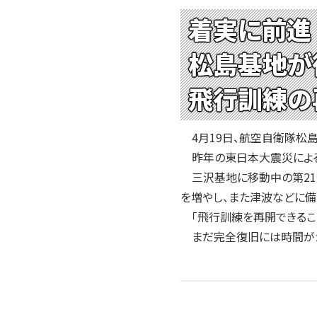
2004年
着実に前進
2003年
2002年
松島基地が
2001年
飛行訓練の
4月19日、航空自衛隊松島
昨年の東日本大震災による津
三沢基地に移動中の第21
を増やし、また津波などに備
「飛行訓練を再開できるこ
まだ完全復旧には時間がか