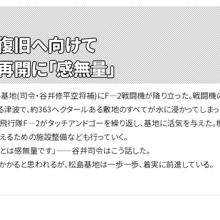
復旧へ向けて
再開に「感無量」
基地(司令・谷井修平空将補)にF—2戦闘機が降り立った。戦闘機
波で、約363ヘクタールある敷地のすべてが水に浸かってしまっ
飛行隊F—2がタッチアンドゴーを繰り返し、基地に活気を与えた。
えるための施設整備なども行っていく。
とは感無量です」——谷井司令はこう話した。
かると思われるが、松島基地は一歩一歩、着実に前進している。