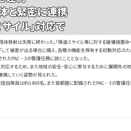
体と緊密に連携
ミサイル」対応で
翔体発射は失敗に終わった。「弾道ミサイル等に対する破壊措置命
下して被害が出る場合に備え、各種の機能を保有する初動対応のた
れたPAC—3の警護任務に就くこととなった。
対応するため、また地域の安全・安心に寄与するために展開先の
連携していく姿勢が見られた。
自隊員は約1400名。また首都圏に配備されたPAC—3の警護任