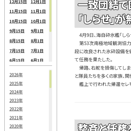
一致団結で
12月15日
12月1日
11月15日
11月1日
「しらせ」
10月15日
10月1日
9月15日
9月1日
4月9日、海自砕氷艦「しら
8月15日
8月1日
第53次南極地域観測協力
7月15日
7月1日
段に改良された氷砕設備を備
て任務を果たした。
6月15日
6月1日
帰路、右舵を損傷してしまっ
5月15日
5月1日
2026年
と隊員たちを多くの家族、関
4月15日
4月1日
2025年
艦上で行われた帰還セレモ
3月15日
3月1日
2024年
2月15日
2月1日
2023年
2022年
1月15日
1月1日
2021年
整斉と任務
2020年