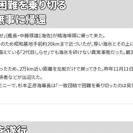
困難を乗り切る
が無事に帰還
せ」(艦長・中藤琢雄1海佐)が晴海埠頭に帰って来た。
のため昭和基地手前約20kmまで近づいたが、厚い海氷とその上
えている「2代目しらせ」でも海氷を砕けない異常事態だった。観
たため、2万km近い距離を左舵だけで戻ってきた。昨年11月11日
係者などが出迎えた。
ニーで、杉本正彦海幕長は「一致団結で困難を乗り切ったのは見事
を遂行