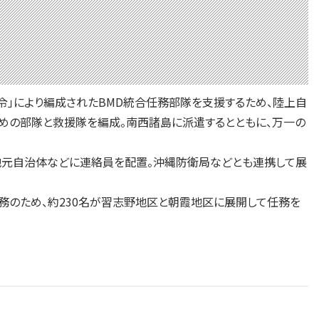
令」により編成されたBMD統合任務部隊を支援するため、陸上自
めの部隊と救援隊を編成。南西諸島に派遣するとともに、万一の
地元自治体などに連絡員を配置。沖縄防衛局などとも連携して展
務のため、約230名が習志野地区と朝霞地区に展開して任務を