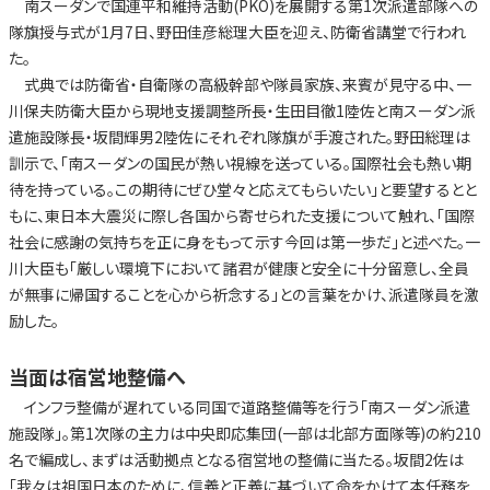
南スーダンで国連平和維持活動(PKO)を展開する第1次派遣部隊への
隊旗授与式が1月7日、野田佳彦総理大臣を迎え、防衛省講堂で行われ
た。
式典では防衛省・自衛隊の高級幹部や隊員家族、来賓が見守る中、一
川保夫防衛大臣から現地支援調整所長・生田目徹1陸佐と南スーダン派
遣施設隊長・坂間輝男2陸佐にそれぞれ隊旗が手渡された。野田総理は
訓示で、「南スーダンの国民が熱い視線を送っている。国際社会も熱い期
待を持っている。この期待にぜひ堂々と応えてもらいたい」と要望するとと
もに、東日本大震災に際し各国から寄せられた支援について触れ、「国際
社会に感謝の気持ちを正に身をもって示す今回は第一歩だ」と述べた。一
川大臣も「厳しい環境下において諸君が健康と安全に十分留意し、全員
が無事に帰国することを心から祈念する」との言葉をかけ、派遣隊員を激
励した。
当面は宿営地整備へ
インフラ整備が遅れている同国で道路整備等を行う「南スーダン派遣
施設隊」。第1次隊の主力は中央即応集団(一部は北部方面隊等)の約210
名で編成し、まずは活動拠点となる宿営地の整備に当たる。坂間2佐は
「我々は祖国日本のために、信義と正義に基づいて命をかけて本任務を