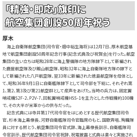
「精強・即応」旗印に
航空集団創設50周年祝う
厚木
海上自衛隊航空集団(司令官・畑中裕生海将)は12月7日、厚木航空基
地で航空集団創設50周年記念行事(記念式典及び祝賀会)を行った。航空
集団の生い立ちは昭和28年に海上警備隊の地方隊隷下として新編され
た鹿屋航空隊及び館山航空隊、昭和32年に海上自衛隊地方隊の隷下と
して新編された八戸航空隊、翌33年に新編された徳島航空隊を母体とし
て、昭和36年9月1日に自衛艦隊隷下として司令部を下総に、それぞれ第
1、第2、第3及び第21航空群として産声をあげた。当時の兵力は、固定翼
哨戒機S2F-2、P2V-7、回転翼哨戒機HSS-1を主力とした作戦機約100機
で、その大半が米軍からの供与だった。
記念式典には寺井第17代司令官をはじめとする歴代航空集団司令
官、杉本海上幕僚長、河野自衛艦隊司令官臨席のもと、国歌斉唱、殉職隊
員に対する黙とう、航空集団司令官式辞、海上幕僚長訓示、自衛艦隊司
令官訓示、歴代航空集団司令官祝辞、祝電披露と式典は粛々と実施され