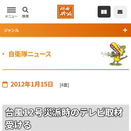
メニュー
検索
ジャンル
自衛隊ニュース
2012年1月15日
[4面]
台風12号災派時のテレビ取材
受ける