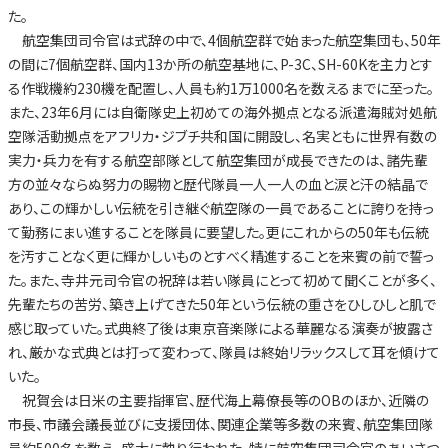
た。
航空集団司令官は式辞の中で、4個航空群で始まった航空集団も、50年
の間に7個航空群、国内13か所の航空基地に、P-3C、SH-60Kを主力とす
る作戦機約230機を配置し、人員も約1万1000名を数えるまでに至った。
また、23年6月には自衛隊史上初めての海外拠点となる派遣海賊対処航
空隊活動拠点をアフリカ・ジブチ共和国に開設し、名実ともに世界有数の
実力・兵力を有する航空部隊として航空集団が成長できたのは、諸先輩
方の並々ならぬ努力の賜物と歴代隊員一人一人の血と涙と汗の結晶で
あり、この輝かしい伝統を引き継ぐ航空隊の一員であることに誇りを持っ
て勤務にまい進することを隊員に要望した。更にこれからの50年も伝統
を汚すことなく更に輝かしいものとすべく精進することを来賓の前で誓っ
た。また、寺井元司令官の祝辞は若い隊員にとって初めて聞くことが多く、
先輩たちの苦労、築き上げてきた50年という伝統の重さをひしひしと肌で
感じ取っていた。式典終了後は東京音楽隊による華麗なる演奏が披露さ
れ、厳かな式典とは打って変わって、隊員は終始リラックスして耳を傾けて
いた。
祝賀会は日米の主要指揮官、歴代海上幕僚長等のOBのほか、近隣の
市長、市議会議長並びに支援団体、関連企業等多数の来賓、航空集団隊