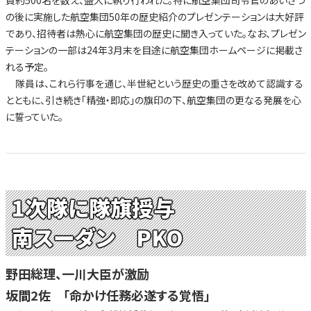
員約500名を数え、盛大に執り行われた。特に航空集団司令官のあいさつ
の後に実施した航空集団50年の歴史紹介のプレゼンテーションは大好評
であり、招待者は熱心に航空集団の歴史に聞き入っていた。なお、プレゼン
テーションの一部は24年3月末を目途に航空集団ホームページに掲載さ
れる予定。
隊員は、これら行事を通じ、半世紀という歴史の重さを改めて認識する
とともに、引き続き「精強・即応」の旗印の下、航空集団の更なる発展を心
に誓っていた。
1次隊に隊旗授与
南スーダン PKO
野田総理、一川大臣が激励
坂間2佐 「命かけ任務必遂する覚悟」