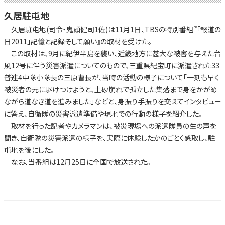
久居駐屯地
久居駐屯地(司令・鬼頭健司1佐)は11月1日、TBSの特別番組『「報道の
日2011」記憶と記録そして願い』の取材を受けた。
この取材は、9月に紀伊半島を襲い、近畿地方に甚大な被害を与えた台
風12号に伴う災害派遣についてのもので、三重県紀宝町に派遣された33
普連4中隊小隊長の三原曹長が、当時の活動の様子について「一刻も早く
被災者の元に駆けつけようと、土砂崩れで孤立した集落まで身をかがめ
ながら道なき道を進みました」などと、身振り手振りを交えてインタビュー
に答え、自衛隊の災害派遣準備や現地での行動の様子を紹介した。
取材を行った記者やカメラマンは、被災現場への派遣隊員の生の声を
聞き、自衛隊の災害派遣の様子を、実際に体験したかのごとく感取し、駐
屯地を後にした。
なお、当番組は12月25日に全国で放送された。