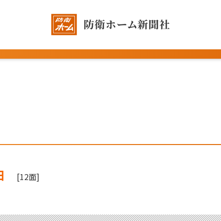
日
[12面]