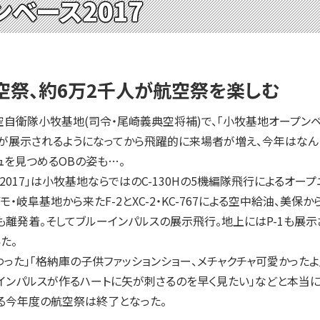
ベース2017
空祭、約6万2千人が航空祭を楽しむ
自衛隊小牧基地(司令・尾崎義典空将補)で、「小牧基地オープンベー
展示されるようになってから飛躍的に来場者が増え、今年はなんと6
を見つめるOBの姿も…。
7」は小牧基地ならではのC-130Hの5機編隊飛行によるオープニングフ
岐阜基地から来たF-2とXC-2・KC-767による空中給油、美保から
も離発着。そしてブルーインパルスの展示飛行。地上にはP-1も展
た。
た」「格納庫の子供ファッションショー、メチャクチャ可愛かったよ
インパルスが作るハートに矢が刺さるのを早く見たい」などと本当
る今年度の航空祭は終了となった。