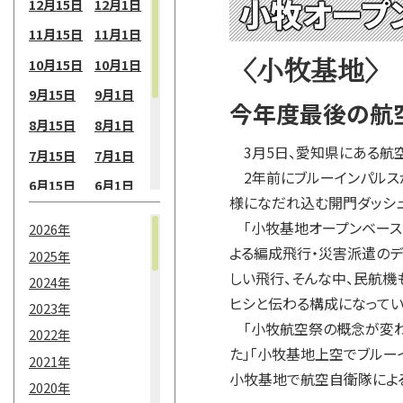
小牧オープン
12月15日
12月1日
11月15日
11月1日
〈小牧基地〉
10月15日
10月1日
9月15日
9月1日
今年度最後の航
8月15日
8月1日
3月5日、愛知県にある航空
7月15日
7月1日
2年前にブルーインパルスが
6月15日
6月1日
様になだれ込む開門ダッシュ
5月15日
5月1日
「小牧基地オープンベース201
2026年
4月15日
4月1日
よる編成飛行・災害派遣のデモ・
2025年
3月15日
3月1日
しい飛行、そんな中、民航機
2024年
ヒシと伝わる構成になってい
2月15日
2月1日
2023年
「小牧航空祭の概念が変わっ
2022年
1月15日
1月1日
た」「小牧基地上空でブルー
2021年
小牧基地で航空自衛隊によ
2020年