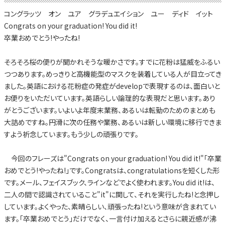
コングラッツ オン ユア グラデュエイション ユー ディド イット
Congrats on your graduation! You did it!
卒業おめでとう!やったね!
そろそろ桜の便りが聞かれそうな暖かさです。すでに花粉は猛威をふるい
つつあります。めっきりと高機能型のマスクを装着している人が目立ってき
ました。英語における花粉症の発症がdevelopで表現するのは、面白いと
お便りをいただいています。英語らしい論理的な表現だと思います。あり
がとうございます。いよいよ年度末業務、あるいは転勤のためのまとめも
大詰めですね。円滑に次の任務や業務、あるいは新しい環境に移行できま
すよう祈念しています。もう少しの頑張りです。
今回のフレーズは"Congrats on your graduation! You did it!"「卒業
おめでとう!やったね!」です。Congratsは、congratulationsを短くした形
です。メール、フェイスブック、ラインなどでよく使われます。You did it!は、
二人の間で認識されていること"it"に関して、それを実行したね!と念押し
しています。よくやった、素晴らしい、頑張ったね!という意味が含まれてい
ます。「卒業おめでとう」だけでなく、一言付け加えるとさらに親近感が沸