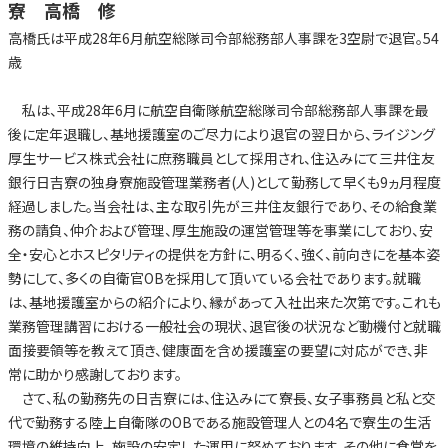
寮 高橋 修
高橋氏は平成28年6月航空総隊司令部総務部人事課を3空尉で退官。54
歳
私は、平成28年6月に航空自衛隊航空総隊司令部総務部人事課を最
後に定年退職し、基地援護室のご尽力により退官の翌日から、ライジング
厚生サービス株式会社に庶務職員として採用され、住込みにて三井住友
銀行日吉寮の独身寮施設管理業務者(人)として勤務して早くも9ヵ月程度
経過しました。当会社は、主な取引先が三井住友銀行であり、その給食業
務の請負、仲介および管理、厚生施設の運営管理等を事業にしており、安
全・安心とホスピタリティの提供を方針に、明るく、強く、前向きにを基本姿
勢にして、多くの自衛官OBを採用して頂いている会社であります。就職
は、基地援護室からの紹介により、縁があって入社出来た次第です。これも
業務管理講習における一般社会の現状、退官後の状況など動機付と就職
面接要領等を教えて頂き、健康面を含め援護室の要望に対応ができ、非
常に助かり感謝しております。
さて、私の勤務先の日吉寮には、住込みにて寮長、女子事務員と私と交
代で勤務する陸上自衛隊のOBである施設管理人との4名で寮生の生活
環境の維持向上、施設の安定した運用に努めております。その他に食堂を