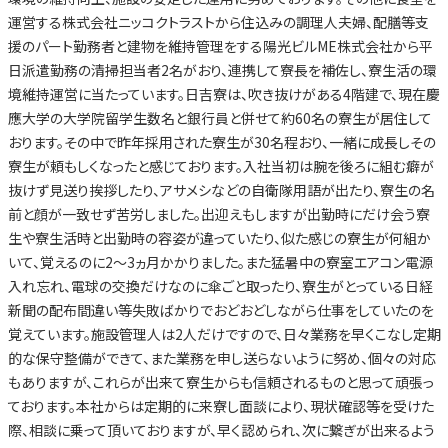
運営する株式会社ニッコクトラストから住込みの調理人夫婦、配膳等支
援のパート勤務者と建物を維持管理をする陽光ビルME株式会社から平
日派遣勤務の清掃担当者2名がおり、連携して寮長を補佐し、寮生活の環
境維持運営に当たっています。日吉寮は、吹き抜けがある4階建で、現在慶
應大学の大学院留学生数名と銀行員と併せて約60名の寮生が居住して
おります。その中で昨年採用された寮生が30名程おり、一緒に成長しその
寮生が頼もしくなったと感じております。入社当初は腕を後ろに組む癖が
抜けず見送り挨拶したり、アサメシなどの自衛隊用語が出たり、寮生の名
前と顔が一致せず苦労しました。出迎えもしますが出勤時にだけ会う寮
生や寮生活時と出勤時の容姿が違っていたり、似た感じの寮生が何組か
いて、覚えるのに2～3ヵ月かかりました。また猛暑中の寮室エアコン電源
入れ忘れ、電球の交換だけなのに傘ごと取ったり、寮生がとっている日経
新聞の配布間違い等失敗ばかりでおどおどしながら仕事をしていたのを
覚えています。施設管理人は2人だけですので、日々業務を早くこなし定期
的な保守整備ができて、また業務を申し送らないように努め、個々の対応
もありますが、これらが出来て寮生からも信頼されるものと思って頑張っ
ております。本社からは定期的に来寮し面談により、現状確認等を受けた
際、相談に乗って頂いておりますが、早く認められ、次に繋ぎが出来るよう