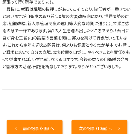
頑張って行く所存であります。
最後に、就職は職場の後押しがあってこそであり、後任者が一番きつい
と思いますが自衛隊の取り巻く環境の大変改時期にあり、世界情勢の対
応、組織改編、新人事管理制度の運用等大変な時期に送り出して頂き感
謝の念で一杯であります。第2の人生を踏み出したところであり、「吾日に
吾が身を三省す」の論語の言葉を胸に、努力を続けて行きたいと思いま
す。これから定年を迎える隊員は、何よりも健康とやる気が基本です。新し
い職場において自分の立場、立ち位置を自覚し、やるべきことを責任をも
って従事すれば、いずれ就いてくるはずです。今後の益々の自衛隊の発展
と皆様方の活躍、飛躍を祈念しております。ありがとうございました。
前の記事（8面）へ
次の記事（10面）へ